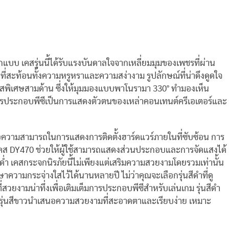
บบ เคสรุ่นนี้ได้รับแรงบันดาลใจจากเหลี่ยมมุมของเพชรที่ผ่าน
่สะท้อนทั้งความหรูหราและความสง่างาม รูปลักษณ์ที่น่าดึงดูดใจ
งใสพิเศษสามด้าน ซึ่งให้มุมมองแบบพาโนรามา 330° ทำมองเห็น
ยนการประกอบพีซีเป็นการแสดงตัวตนของเหล่าคอนเทนต์ครีเอเตอร์และ
คือความสามารถในการแสดงการติดตั้งฮาร์ดแวร์ภายในที่ซับซ้อน การ
เคส DY470 ช่วยให้ผู้ใช้สามารถแสดงส่วนประกอบและการจัดแสงได้
ด่ำ เคสกระจกนิรภัยนี้ไม่เพียงแต่เสริมความสวยงามโดยรวมเท่านั้น
ความกระจ่างใสไว้ได้นานหลายปี ไม่ว่าคุณจะเลือกรุ่นสีดำที่ดู
ี่สวยงามน่าทึ่งเพื่อเติมเต็มการประกอบพีซีสำหรับเล่นเกม รุ่นสีดำ
่รุ่นสีขาวนำเสนอความสวยงามที่สะอาดตาและเรียบง่าย เหมาะ