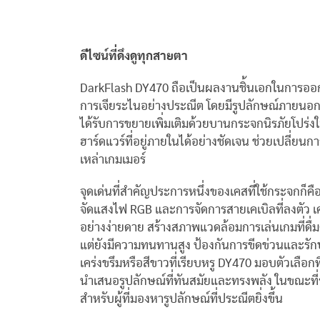
ดีไซน์ที่ดึงดูทุกสายตา
DarkFlash DY470 ถือเป็นผลงานชิ้นเอกในการออกแ
การเจียระไนอย่างประณีต โดยมีรูปลักษณ์ภายนอกที
ได้รับการขยายเพิ่มเติมด้วยบานกระจกนิรภัยโปร่
ฮาร์ดแวร์ที่อยู่ภายในได้อย่างชัดเจน ช่วยเปลี่
เหล่าเกมเมอร์
จุดเด่นที่สำคัญประการหนึ่งของเคสที่ใช้กระจกก็
จัดแสงไฟ RGB และการจัดการสายเคเบิลที่ลงตัว 
อย่างง่ายดาย สร้างสภาพแวดล้อมการเล่นเกมที่ดื่ม
แต่ยังมีความทนทานสูง ป้องกันการขีดข่วนและรักษา
เคร่งขรึมหรือสีขาวที่เรียบหรู DY470 มอบตัวเลือกท
นำเสนอรูปลักษณ์ที่ทันสมัยและทรงพลัง ในขณะที
สำหรับผู้ที่มองหารูปลักษณ์ที่ประณีตยิ่งขึ้น