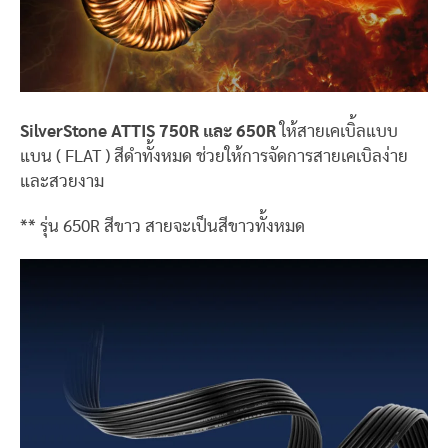
SilverStone ATTIS 750R และ 650R
ให้สายเคเบิ้ลแบบ
แบน ( FLAT ) สีดำทั้งหมด ช่วยให้การจัดการสายเคเบิลง่าย
และสวยงาม
** รุ่น 650R สีขาว สายจะเป็นสีขาวทั้งหมด