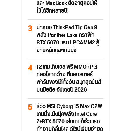
และ MacBook ยืดอายุคอมให้
ใช้ได้อีกหลายปี!
น่าลอง ThinkPad T1g Gen 9
พลัง Panther Lake กราฟิก
RTX 5070 แรม LPCAMM2 สู้
งานหนักและเกมมิ่ง
12 เกมเก็บเวล ฟรี MMORPG
ท่องโลกกว้าง ตีมอนสเตอร์
ฟาร์มของได้ทั้งวัน สนุกสุดมันส์
บนมือถือ อัปเดตปี 2026
รีวิว MSI Cyborg 15 Max C2W
เกมมิ่งโน้ตบุ๊คพลัง Intel Core
7+RTX 5070 เล่นเกมก็เร็วแรง
ทำงานก็ลื่นไหล ดีไซน์เรียบง่ายดู