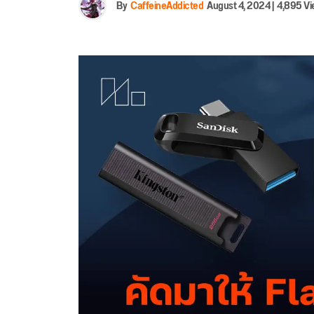
By
CaffeineAddicted
August 4, 2024
|
4,895 Vi