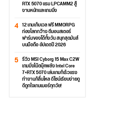
RTX 5070 แรม LPCAMM2 สู้
งานหนักและเกมมิ่ง
12 เกมเก็บเวล ฟรี MMORPG
ท่องโลกกว้าง ตีมอนสเตอร์
ฟาร์มของได้ทั้งวัน สนุกสุดมันส์
บนมือถือ อัปเดตปี 2026
รีวิว MSI Cyborg 15 Max C2W
เกมมิ่งโน้ตบุ๊คพลัง Intel Core
7+RTX 5070 เล่นเกมก็เร็วแรง
ทำงานก็ลื่นไหล ดีไซน์เรียบง่ายดู
ดีถูกใจเกมเมอร์ทุกวัย!