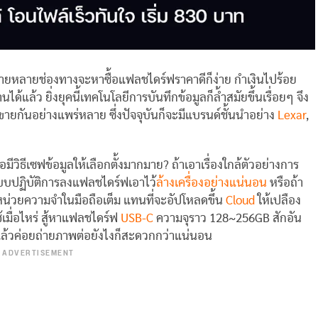
้ง่ายหลายช่องทางจะหาซื้อแฟลชไดร์ฟราคาดีก็ง่าย กำเงินไปร้อย
้แล้ว ยิ่งยุคนี้เทคโนโลยีการบันทึกข้อมูลก็ล้ำสมัยขึ้นเรื่อยๆ จึง
ายกันอย่างแพร่หลาย ซึ่งปัจจุบันก็จะมีแบรนด์ชั้นนำอย่าง
Lexar
,
มีวิธีเซฟข้อมูลให้เลือกตั้งมากมาย? ถ้าเอาเรื่องใกล้ตัวอย่างการ
ะบบปฏิบัติการลงแฟลชไดร์ฟเอาไว้
ล้างเครื่องอย่างแน่นอน
หรือถ้า
หน่วยความจำในมือถือเต็ม แทนที่จะอัปโหลดขึ้น
Cloud
ให้เปลือง
ช้เมื่อไหร่ สู้หาแฟลชไดร์ฟ
USB-C
ความจุราว 128~256GB สักอัน
นแล้วค่อยถ่ายภาพต่อยังไงก็สะดวกกว่าแน่นอน
ADVERTISEMENT