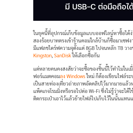
ในยุคนี้ที่อุปกรณ์เก็บข้อมูลแบบออฟไลน์หาซื้อได
สองร้อยบาทตรงเข้าร้านคอมใกล้บ้านก็ซื้อมาเซฟงานได
มีแฟลชไดร์ฟความจุตั้งแต่ 8GB ไปจนหลัก TB วางข
Kingston
,
SanDisk
ให้เลือกซื้อกัน
แต่หลายคนคงสงสัยว่าจะซื้อของชิ้นนี้ไว้ทำไมในเมื่อ
ฟอร์แมตคอม
ลง Windows
ใหม่ ก็ต้องเขียนไฟล์ร
เป็นสายท่องเที่ยวถ่ายภาพอัดคลิปไว้มากมายแล้ว
แพ็คเกจโรมมิ่งหรือรอไปต่อ Wi-Fi ซึ่งไม่รู้ว่าจะได้ใ
ติดกระเป๋าเอาไว้แล้วย้ายไฟล์ไปเก็บไว้ในนั้นแท