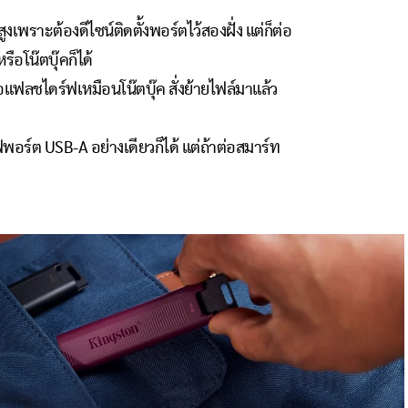
เพราะต้องดีไซน์ติดตั้งพอร์ตไว้สองฝั่ง แต่ก็ต่อ
อโน๊ตบุ๊คก็ได้
ฟลชไดร์ฟเหมือนโน๊ตบุ๊ค สั่งย้ายไฟล์มาแล้ว
อร์ต USB-A อย่างเดียวก็ได้ แต่ถ้าต่อสมาร์ท