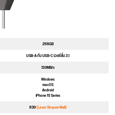
256GB
USB-A กับ USB-C เวอร์ชั่น 3.1
130MB/s
Windows
macOS
Android
iPhone 15 Series
830
(Lexar Shopee Mall)