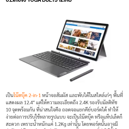
เป็น
โน๊ตบุ๊ค 2-in-1
หน้าจอสัมผัส และพับได้ในสไตล์เก๋ๆ พื้นที่
แสดงผล 12.4″ แต่ให้ความละเอียดถึง 2.4K รองรับมัลติทัช
10 จุดพร้อมกัน ที่น่าสนใจคือ ถอดจอแยกคีย์บอร์ดได้ ทำให้
ง่ายต่อการปรับใช้หลายรูปแบบ จะเป็นโน๊ตบุ๊ค หรือแท็ปเล็ตก็
สะดวก เพราะน้ำหนักแค่ 1.2Kg เท่านั้น โดยพอร์ตนั้นอาจมี