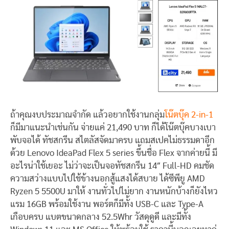
ถ้าคุณงบประมาณจำกัด แล้วอยากใช้งานกลุ่ม
โน๊ตบุ๊ค 2-in-1
ก็มีมาแนะนำเช่นกัน จ่ายแค่ 21,490 บาท ก็ได้โน๊ตบุ๊คบางเบา
พับจอได้ ทัชสกรีน สไตลัสจัดมาครบ แถมสเปคไม่ธรรมดาอีก
ด้วย Lenovo IdeaPad Flex 5 series ขึ้นชื่อ Flex จากค่ายนี้ มี
อะไรน่าใช้เยอะ ไม่ว่าจะเป็นจอทัชสกรีน 14″ Full-HD คมชัด
ความสว่างแบบไปใช้ข้างนอกสู้แสงได้สบาย ได้ซีพียู AMD
Ryzen 5 5500U มาให้ งานทั่วไปไม่ยาก งานหนักบ้างก็ยังไหว
แรม 16GB พร้อมใช้งาน พอร์ตก็มีทั้ง USB-C และ Type-A
เกือบครบ แบตขนาดกลาง 52.5Whr วัสดุดูดี และมีทั้ง