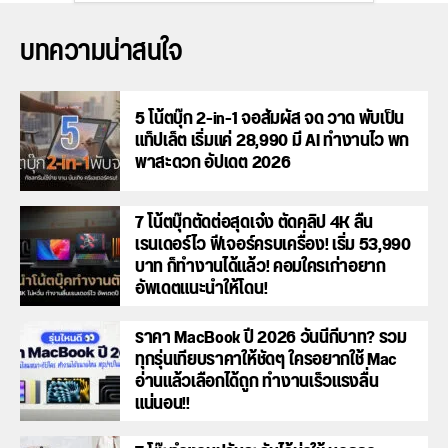
บทความน่าสนใจ
5 โน้ตบุ๊ก 2-in-1 จอสัมผัส จด วาด พับเป็น
แท็ปเล็ต เริ่มแค่ 28,990 มี AI ทำงานไว พก
พาสะดวก อัปเดต 2026
7 โน้ตบุ๊กตัดต่อสุดเจ๋ง ตัดคลิป 4K ลื่น
เรนเดอร์ไว ฟีเจอร์ครบเครื่อง! เริ่ม 53,990
บาท ก็ทำงานได้แล้ว! คอมใครเก่าอยาก
อัพเดตแนะนำให้โดน!
ราคา MacBook ปี 2026 วันนี้กี่บาท? รวม
ทุกรุ่นเทียบราคาให้ชัดๆ ใครอยากใช้ Mac
อ่านแล้วเลือกได้ถูก ทำงานเร็วแรงลื่น
แน่นอน!!