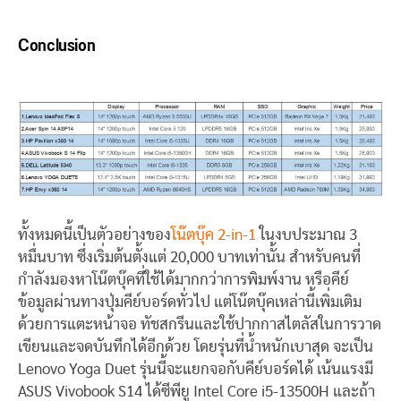
Conclusion
ทั้งหมดนี้เป็นตัวอย่างของ
โน๊ตบุ๊ค 2-in-1
ในงบประมาณ 3
หมื่นบาท ซึ่งเริ่มต้นตั้งแต่ 20,000 บาทเท่านั้น สำหรับคนที่
กำลังมองหาโน๊ตบุ๊คที่ใช้ได้มากกว่าการพิมพ์งาน หรือคีย์
ข้อมูลผ่านทางปุ่มคีย์บอร์ดทั่วไป แต่โน๊ตบุ๊คเหล่านี้เพิ่มเติม
ด้วยการแตะหน้าจอ ทัชสกรีนและใช้ปากกาสไตลัสในการวาด
เขียนและจดบันทึกได้อีกด้วย โดยรุ่นที่น้ำหนักเบาสุด จะเป็น
Lenovo Yoga Duet รุ่นนี้จะแยกจอกับคีย์บอร์ดได้ เน้นแรงมี
ASUS Vivobook S14 ได้ซีพียู Intel Core i5-13500H และถ้า