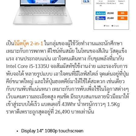
เป็น
โน๊ตบุ๊ค 2-in-1
ในกลุ่มของผู้ใช้วัยทำงานและนักศึกษา
เหมาะกับการพกพา ดีไซน์ทันสมัย ในโทนของสีเงิน วัสดุแข็ง
แรง งานประกอบแน่น เอาใจคนเดินทาง กับขุมพลังที่มากับ
Intel Core i5-1335U จอสัมผัสทัชใช้งานง่าย และรองรับการ
พับจอได้ หลายรูปแบบ เอาใจคนที่มีไลฟ์สไตล์ จุดเด่นอยู่ที่ปุ่ม
คีย์ขนาดใหญ่ และให้ปุ่มฮอตคีย์มาให้ใช้ได้สะดวก เช่นเดียว
กับบานพับที่แน่นหนา เหมาะกับการพับเพื่อใช้ในโอกาสต่างๆ
เว็บแคมความละเอียดสูง คมชัด มีระบบสแกนลายนิ้วมือมาให้
เข้าสู่ระบบได้เร็ว แบตเตอรี่ 43Whr น้ำหรนักราวๆ 1.5Kg
ราคาดีเพราะถูกสุดอยู่ที่ 26,490 บาทเท่านั้น
Display 14″ 1080p touchscreen