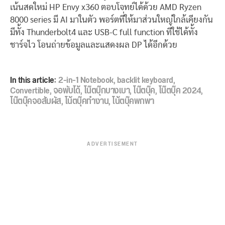
เน้นสดใหม่ HP Envy x360 ตอบโจทย์ได้ด้วย AMD Ryzen
8000 series มี AI มาในตัว พอร์ตที่ให้มาส่วนใหญ่ใกล้เคียงกัน
มีทั้ง Thunderbolt4 และ USB-C full function ที่ใช้ได้ทั้ง
ชาร์จไว โอนถ่ายข้อมูลและแสดงผล DP ได้อีกด้วย
In this article:
2-in-1 Notebook
,
backlit keyboard
,
Convertible
,
จอพับได้
,
โน๊ตบุ๊กบางเบา
,
โน๊ตบุ๊ค
,
โน๊ตบุ๊ค 2024
,
โน๊ตบุ๊คจอสัมผัส
,
โน้ตบุ๊คทำงาน
,
โน้ตบุ๊คพกพา
ADVERTISEMENT