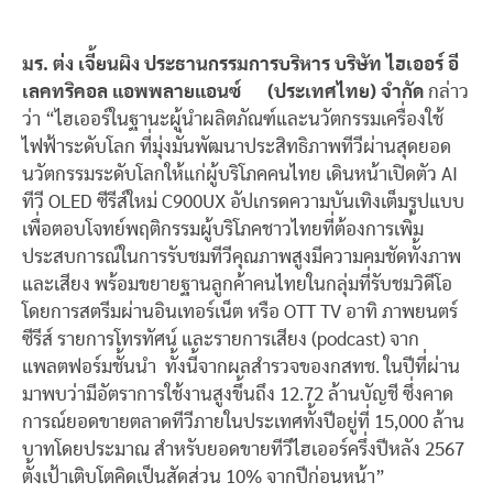
มร. ต่ง เจี้ยนผิง ประธานกรรมการบริหาร บริษัท ไฮเออร์ อี
เลคทริคอล แอพพลายแอนซ์ (ประเทศไทย) จำกัด
กล่าว
ว่า “ไฮเออร์ในฐานะผู้นำผลิตภัณฑ์และนวัตกรรมเครื่องใช้
ไฟฟ้าระดับโลก ที่มุ่งมั่นพัฒนาประสิทธิภาพทีวีผ่านสุดยอด
นวัตกรรมระดับโลกให้แก่ผู้บริโภคคนไทย เดินหน้าเปิดตัว AI
ทีวี OLED ซีรีส์ใหม่ C900UX อัปเกรดความบันเทิงเต็มรูปแบบ
เพื่อตอบโจทย์พฤติกรรมผู้บริโภคชาวไทยที่ต้องการเพิ่ม
ประสบการณ์ในการรับชมทีวีคุณภาพสูงมีความคมชัดทั้งภาพ
และเสียง พร้อมขยายฐานลูกค้าคนไทยในกลุ่มที่รับชมวิดีโอ
โดยการสตรีมผ่านอินเทอร์เน็ต หรือ OTT TV อาทิ ภาพยนตร์
ซีรีส์ รายการโทรทัศน์ และรายการเสียง (podcast) จาก
แพลตฟอร์มชั้นนำ ทั้งนี้จากผลสำรวจของกสทช. ในปีที่ผ่าน
มาพบว่ามีอัตราการใช้งานสูงขึ้นถึง 12.72 ล้านบัญชี ซึ่งคาด
การณ์ยอดขายตลาดทีวีภายในประเทศทั้งปีอยู่ที่ 15,000 ล้าน
บาทโดยประมาณ สำหรับยอดขายทีวีไฮเออร์ครึ่งปีหลัง 2567
ตั้งเป้าเติบโตคิดเป็นสัดส่วน 10% จากปีก่อนหน้า”