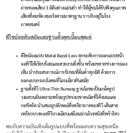
ถ่ายทอดเสียง 3 มิติอย่างแม่นยำ ทำให้ผู้ชมได้รับฟังคุณภาพ
เสียงที่คมชัด สมจริงตามมาตรฐาน ราวกับอยู่ในโรง
ภาพยนตร์
ดีไซน์จอทันสมัยและฐานตั้งลุคเนี้ยบสุดเท่
ดีไซน์จอแบบ Metal Bezel-Less ยกระดับการออกแบบหน้า
จอทีวีให้เรียบร้อยและสวยงามยิ่งขึ้น พร้อมขยายช่วงการมอง
เห็น นำประสบการณ์การรับชมที่ดื่มด่ำทุกมิติ ด้วยการ
ออกแบบกรอบโลหะที่โฉบเฉี่ยวทันสมัย
ฐานตั้งทีวี Ultra-Thin Runway ฐานโลหะเป็นเกล็ดรูป
วงแหวนอันงดงามพร้อมรูปทรงเรขาคณิตที่โค้งมนและ
กะทัดรัด นำเสนอรูปลักษณ์ที่เพรียวบางของทีวี เส้นสาย
เพรียวบางของทีวีบางเฉียบเสมือนม่านโรงหนังที่พริวไหว
พบกับความบันเทิงเต็มรูปแบบที่พร้อมมอบความสุขเหนือ