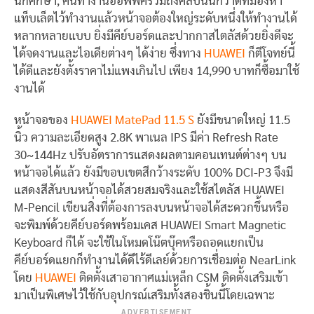
นักศึกษา, คนทำงานออฟฟิศรวมถึงศิลปินนักวาดที่มองหา
แท็บเล็ตไว้ทำงานแล้วหน้าจอต้องใหญ่ระดับหนึ่งให้ทำงานได้
หลากหลายแบบ ยิ่งมีคีย์บอร์ดและปากกาสไตลัสด้วยยิ่งดีจะ
ได้จดงานและไอเดียต่างๆ ได้ง่าย ซึ่งทาง
HUAWEI
ก็ตีโจทย์นี้
ได้ดีและยังตั้งราคาไม่แพงเกินไป เพียง 14,990 บาทก็ซื้อมาใช้
งานได้
หน้าจอของ
HUAWEI MatePad 11.5 S
ยังมีขนาดใหญ่ 11.5
นิ้ว ความละเอียดสูง 2.8K พาเนล IPS มีค่า Refresh Rate
30~144Hz ปรับอัตราการแสดงผลตามคอนเทนต์ต่างๆ บน
หน้าจอได้แล้ว ยังมีขอบเขตสีกว้างระดับ 100% DCI-P3 จึงมี
แสดงสีสันบนหน้าจอได้สวยสมจริงและใช้สไตลัส HUAWEI
M-Pencil เขียนสิ่งที่ต้องการลงบนหน้าจอได้สะดวกขึ้นหรือ
จะพิมพ์ด้วยคีย์บอร์ดพร้อมเคส HUAWEI Smart Magnetic
Keyboard ก็ได้ จะใช้ในโหมดโน๊ตบุ๊คหรือถอดแยกเป็น
คีย์บอร์ดแยกก็ทำงานได้ดีไร้ดีเลย์ด้วยการเชื่อมต่อ NearLink
โดย
HUAWEI
ติดตั้งเสาอากาศแม่เหล็ก CSM ติดตั้งเสริมเข้า
มาเป็นพิเศษไว้ใช้กับอุปกรณ์เสริมทั้งสองชิ้นนี้โดยเฉพาะ
ADVERTISEMENT