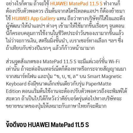
อย่างไรก็ตาม ถ้าจะใช้
HUAWEI MatePad 11.5 S
ทำงานก็
ต้องปรับตัวพอควร เริ่มต้นจากสโตร์โหลดแอปฯ ก็ต้องย้ายมา
ใช้
HUAWEI App Gallery
แทน ถือว่าทางบริษัทก็ใส่ใจและดึง
ผู้พัฒนาให้นำแอปฯ ต่างๆ เข้ามาให้ใช้มากขึ้นเรื่อยๆ จนตอน
นี้ก็ครอบคลุมการใช้งานในชีวิตประจำวันของเรามากขึ้นแล้ว
ไม่ว่าจะการเงิน, สตรีมมิ่งชั้นนำ, เบราเซอร์ทางเลือก ฯลฯ ซึ่ง
ถ้าเทียบกับช่วงปีแรกๆ แล้วก็ก้าวหน้ามามาก
ส่วนจุดสังเกตของ MatePad 11.5 S จะมีแต่เวอร์ชั่น Wi-Fi
เท่านั้น ถ้าจะต่ออินเทอร์เน็ตก็ต้องหาหรือกระจายสัญญาณมา
จากสมาร์ทโฟน และปุ่ม “ข, บ, ช, ล” บน Smart Magnetic
Keyboard ยังมีขนาดเล็กเช่นเดียวกับรุ่น PaperMatte
Edition ตอนเเริ่มต้นใช้งานจะต้องปรับตัวพอควรถึงจะพิมพ์ได้
สะดวก ถ้าเป็นไปได้ก็หวังว่าคีย์บอร์ดรุ่นต่อไปทางบริษัทจะ
ขยายขนาดของปุ่มให้เหมาะกับภาษาไทยก็จะดีมาก
ข้อดีของ HUAWEI MatePad 11.5 S