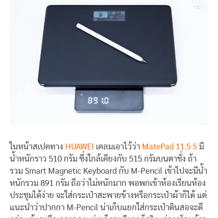
ในหน้าสเปคทาง
HUAWEI
เคลมเอาไว้ว่า
MatePad 11.5 S
มี
น้ำหนักราว 510 กรัม ซึ่งใกล้เคียงกับ 515 กรัมบนตาชั่ง ถ้า
รวม Smart Magnetic Keyboard กับ M-Pencil เข้าไปจะมีน้ำ
หนักรวม 891 กรัม ถือว่าไม่หนักมาก พอพกเข้าห้องเรียนห้อง
ประชุมได้ง่าย จะใส่กระเป๋าสะพายข้างหรือกระเป๋าผ้าก็ได้ แต่
แนะนำว่าปากกา M-Pencil น่าเก็บแยกใส่กระเป๋าดินสอจะดี