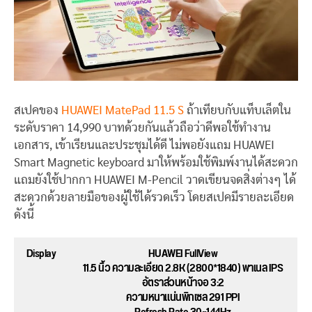
สเปคของ
HUAWEI MatePad 11.5 S
ถ้าเทียบกับแท็บเล็ตใน
ระดับราคา 14,990 บาทด้วยกันแล้วถือว่าดีพอใช้ทำงาน
เอกสาร, เข้าเรียนและประชุมได้ดี ไม่พอยังแถม HUAWEI
Smart Magnetic keyboard มาให้พร้อมใช้พิมพ์งานได้สะดวก
แถมยังใช้ปากกา HUAWEI M-Pencil วาดเขียนจดสิ่งต่างๆ ได้
สะดวกด้วยลายมือของผู้ใช้ได้รวดเร็ว โดยสเปคมีรายละเอียด
ดังนี้
Display
HUAWEI FullView
11.5 นิ้ว ความละเอียด 2.8K (2800*1840) พาเนล IPS
อัตราส่วนหน้าจอ 3:2
ความหนาแน่นพิกเซล 291 PPI