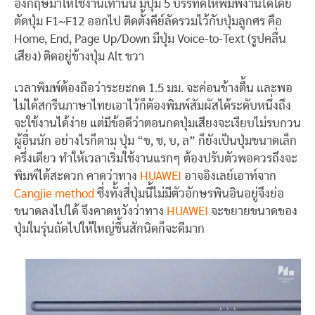
อังกฤษมาให้ใช้งานเท่านั้น มีปุ่ม 5 บรรทัดให้พิมพ์งานได้โดย
ตัดปุ่ม F1~F12 ออกไป ติดตั้งคีย์ลัดรวมไว้กับปุ่มลูกศร คือ
Home, End, Page Up/Down มีปุ่ม Voice-to-Text (รูปคลื่น
เสียง) ติดอยู่ข้างปุ่ม Alt ขวา
เวลาพิมพ์ต้องถือว่าระยะกด 1.5 มม. จะค่อนข้างตื้น และพอ
ไม่ได้สกรีนภาษาไทยเอาไว้ก็ต้องพิมพ์สัมผัสได้ระดับหนึ่งถึง
จะใช้งานได้ง่าย แต่มีข้อดีว่าตอนกดปุ่มเสียงจะเงียบไม่รบกวน
ผู้อื่นนัก อย่างไรก็ตาม ปุ่ม “ข, ช, บ, ล” ก็ยังเป็นปุ่มขนาดเล็ก
ครึ่งเดียว ทำให้เวลาเริ่มใช้งานแรกๆ ต้องปรับตัวพอควรถึงจะ
พิมพ์ได้สะดวก คาดว่าทาง
HUAWEI
อาจอิงเลย์เอาท์จาก
Cangjie method
ซึ่งทั้งสี่ปุ่มนี้ไม่มีตัวอักษรพินอินอยู่จึงย่อ
ขนาดลงไปได้ จึงคาดหวังว่าทาง
HUAWEI
จะขยายขนาดของ
ปุ่มในรุ่นถัดไปให้ใหญ่ขึ้นสักนิดก็จะดีมาก