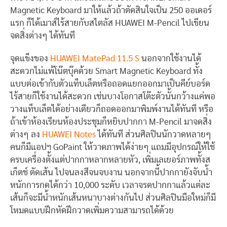
Magnetic Keyboard มาให้แล้วถ้าตัดสินใจเป็น 250 ออเดอร์
แรก ก็ได้เมาส์ไร้สายกับสไตลัส HUAWEI M-Pencil ไปเขียน
จดสิ่งต่างๆ ได้ทันที
จุดแข็งของ
HUAWEI MatePad 11.5 S
นอกจากใช้งานได้
สะดวกไม่แพ้โน๊ตบุ๊คด้วย Smart Magnetic Keyboard ทั้ง
แบบต่อเข้ากับตัวแท็บเล็ตหรือถอดแยกออกมาเป็นคีย์บอร์ด
ไร้สายก็ใช้งานได้สะดวก เช่นบางโอกาสโต๊ะตัวนั้นกว้างแค่พอ
วางแท็บเล็ตได้อย่างเดียวก็ถอดออกมาพิมพ์งานได้ทันที หรือ
ถ้าเข้าห้องเรียนห้องประชุมก็หยิบปากกา M-Pencil มาจดสิ่ง
ต่างๆ ลง
HUAWEI Notes
ได้ทันที ส่วนศิลปินนักวาดหลายๆ
คนก็มีแอปฯ GoPaint ให้วาดภาพได้ง่ายๆ แถมมีอุปกรณ์ให้ใช้
ครบเครื่องตั้งแต่ปากกาหลากหลายหัว, เพิ่มเลเยอร์ภาพทั้งส
เก็ตช์ ตัดเส้น ไปจนลงสีจนจบงาน นอกจากนี้ปากกายังจับน้ำ
หนักการกดได้กว่า 10,000 ระดับ เวลาจรดปากกาแล้วแต่ละ
เส้นก็จะมีน้ำหนักเส้นหนาบางต่างกันไป ส่วนศิลปินมือใหม่ก็มี
โหมดแบบฝึกหัดฝึกวาดเพิ่มความสามารถได้ด้วย