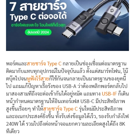
พอร์ตและ
สายชาร์จ Type C
กลายเป็นช่องเชื่อมต่อมาตรฐาน
ติดมากับแทบทุกอุปกรณ์ในปัจจุบันแล้ว ตั้งแต่สมาร์ทโฟน, โน๊
ตบุ๊คไปจน
หูฟังไร้สาย
ก็ใช้กันจนกลายเป็นมาตรฐานของยุคนี้
ไป แถมแก้ปัญหาเรื้อรังของ USB-A ว่าต้องพลิกพอร์ตกลับไป
มาสองสามทีถึงจะต่อเข้ากันได้อยู่หมัด แถมทาง
USB-IF
ก็เดิน
หน้ากำหนดมาตรฐานให้อินเทอร์เฟส USB-C มีประสิทธิภาพ
สูงขึ้นเรื่อยๆ ทำให้
สายชาร์จ Type C
รุ่นใหม่มีประสิทธิภาพ
และอเนกประสงค์ยิ่งขึ้น ทั้งรับส่งข้อมูลได้เร็ว, รองรับกำลังไฟ
240W ได้ รวมไปถึงต่อหน้าจอแยกความละเอียดสูงได้ถึง 8K
ทีเดียว