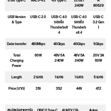
ชาร์จ Type C
AKC3-4 Z
4.0 Type C
ZC621
N
240W
90629
USB Version
USB-C 2.0
USB-C 4.0
USB-C 4.0
USB-C
& Type
รองรับ
รองรับ
3.2 Gen
Thunderbolt
Thunderb
1
4
olt 4
Data transfer
480Mbps
40Gbps
40Gbps
5Gbps
Total
60W
48V 5A
48V 5A
20V 3A
Charging
240W
240W
60W
Power
Length
2 เมตร
1 เมตร
1 เมตร
5 เมตร
Price (บาท)
319
352
449
472
สรุปสเปคสายชาร์จ
ORICO Type C
AUKEY CB-
Anker