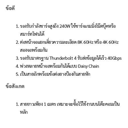
ข้อดี
รองรับกำลังชาร์จสูงถึง 240W ใช้ชาร์จเกมมิ่งโน๊ตบุ๊คหรือ
สมาร์ทโฟนได้
ต่อหน้าจอแยกเดี่ยวความละเอียด 8K 60Hz หรือ 4K 60Hz
สองจอพร้อมกัน
รองรับมาตรฐาน Thunderbolt 4 รับส่งข้อมูลได้เร็ว 40Gbps
พ่วงหลายหน้าจอพร้อมกันได้แบบ Daisy Chain
เป็นสายถักพร้อมข้อต่อยางป้องกันสายหัก
ข้อสังเกต
สายยาวเพียง 1 เมตร เหมาะจะซื้อไว้ใช้งานบนโต๊ะคอมเป็น
หลัก