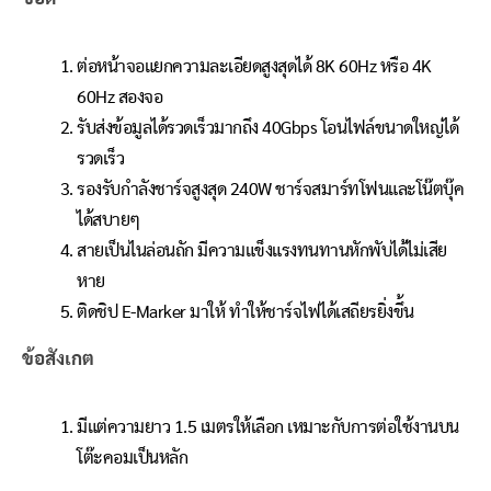
ต่อหน้าจอแยกความละเอียดสูงสุดได้ 8K 60Hz หรือ 4K
60Hz สองจอ
รับส่งข้อมูลได้รวดเร็วมากถึง 40Gbps โอนไฟล์ขนาดใหญ่ได้
รวดเร็ว
รองรับกำลังชาร์จสูงสุด 240W ชาร์จสมาร์ทโฟนและโน๊ตบุ๊ค
ได้สบายๆ
สายเป็นไนล่อนถัก มีความแข็งแรงทนทานหักพับได้ไม่เสีย
หาย
ติดชิป E-Marker มาให้ ทำให้ชาร์จไฟได้เสถียรยิ่งขึ้น
ข้อสังเกต
มีแต่ความยาว 1.5 เมตรให้เลือก เหมาะกับการต่อใช้งานบน
โต๊ะคอมเป็นหลัก