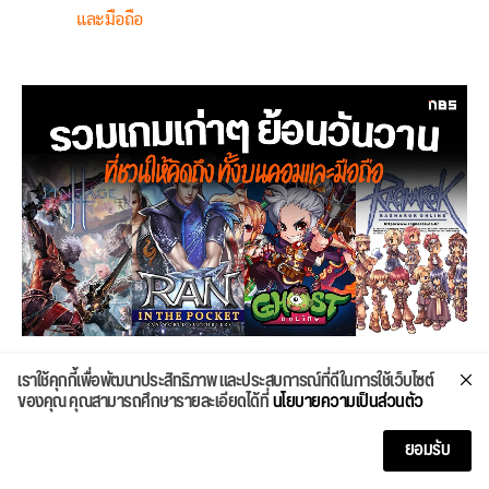
และมือถือ
เราใช้คุกกี้เพื่อพัฒนาประสิทธิภาพ และประสบการณ์ที่ดีในการใช้เว็บไซต์
ของคุณ คุณสามารถศึกษารายละเอียดได้ที่
นโยบายความเป็นส่วนตัว
10 โน๊ตบุ๊คเล่นเกมงบ 30000 ใน Commart 2024
MEGATECH ราคาพิเศษ สเปคแรง จอใหญ่ การ์ดจอแยก เล่น
ยอมรับ
เกมลื่น