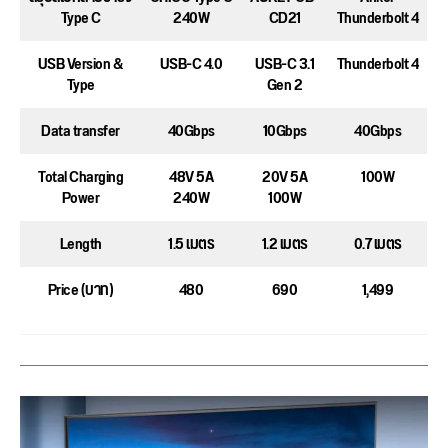
Type C
240W
CD21
Thunderbolt 4
USB Version &
USB-C 4.0
USB-C 3.1
Thunderbolt 4
Type
Gen 2
Data transfer
40Gbps
10Gbps
40Gbps
Total Charging
48V 5A
20V 5A
100W
Power
240W
100W
Length
1.5 เมตร
1.2 เมตร
0.7 เมตร
Price (บาท)
480
690
1,499