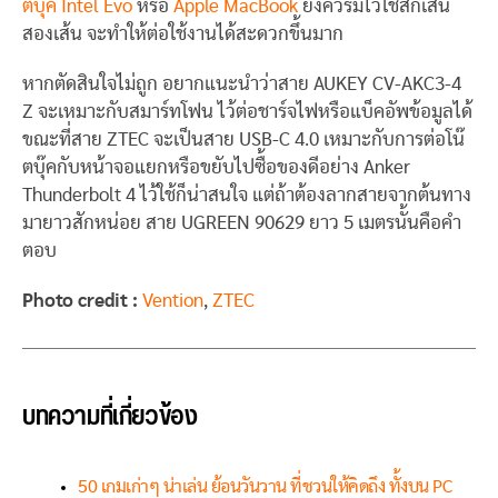
ตบุ๊ค Intel Evo
หรือ
Apple MacBook
ยิ่งควรมีไว้ใช้สักเส้น
สองเส้น จะทำให้ต่อใช้งานได้สะดวกขึ้นมาก
หากตัดสินใจไม่ถูก อยากแนะนำว่าสาย AUKEY CV-AKC3-4
Z จะเหมาะกับสมาร์ทโฟน ไว้ต่อชาร์จไฟหรือแบ็คอัพข้อมูลได้
ขณะที่สาย ZTEC จะเป็นสาย USB-C 4.0 เหมาะกับการต่อโน๊
ตบุ๊คกับหน้าจอแยกหรือขยับไปซื้อของดีอย่าง Anker
Thunderbolt 4 ไว้ใช้ก็น่าสนใจ แต่ถ้าต้องลากสายจากต้นทาง
มายาวสักหน่อย สาย UGREEN 90629 ยาว 5 เมตรนั้นคือคำ
ตอบ
Photo credit :
Vention
,
ZTEC
บทความที่เกี่ยวข้อง
50 เกมเก่าๆ น่าเล่น ย้อนวันวาน ที่ชวนให้คิดถึง ทั้งบน PC