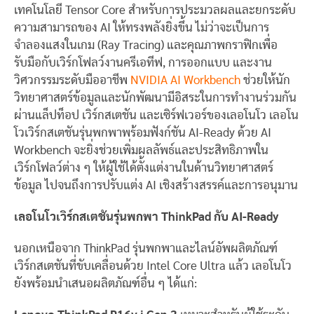
เทคโนโลยี Tensor Core สำหรับการประมวลผลและยกระดับ
ความสามารถของ AI ให้ทรงพลังยิ่งขึ้น ไม่ว่าจะเป็นการ
จำลองแสงในเกม (Ray Tracing) และคุณภาพกราฟิกเพื่อ
รับมือกับเวิร์กโฟลว์งานครีเอทีฟ, การออกแบบ และงาน
วิศวกรรมระดับมืออาชีพ
NVIDIA AI Workbench
ช่วยให้นัก
วิทยาศาสตร์ข้อมูลและนักพัฒนามีอิสระในการทำงานร่วมกัน
ผ่านแล็ปท็อป เวิร์กสเตชัน และเซิร์ฟเวอร์ของเลอโนโว เลอโน
โวเวิร์กสเตชันรุ่นพกพาพร้อมฟังก์ชัน AI-Ready ด้วย AI
Workbench จะยิ่งช่วยเพิ่มผลลัพธ์และประสิทธิภาพใน
เวิร์กโฟลว์ต่าง ๆ ให้ผู้ใช้ได้ตั้งแต่งานในด้านวิทยาศาสตร์
ข้อมูล ไปจนถึงการปรับแต่ง AI เชิงสร้างสรรค์และการอนุมาน
เลอโนโวเวิร์กสเตชันรุ่นพกพา
ThinkPad กับ AI-Ready
นอกเหนือจาก ThinkPad รุ่นพกพาและไลน์อัพผลิตภัณฑ์
เวิร์กสเตชันที่ขับเคลื่อนด้วย Intel Core Ultra แล้ว เลอโนโว
ยังพร้อมนำเสนอผลิตภัณฑ์อื่น ๆ ได้แก่: