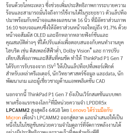
ร้อนด้วยโลหะเหลว ซึ่งช่วยเพิ่มประสิทธิภาพการระบายความ
ร้อนและสามารถมั่นใจถึงการใช้งานได้ในระยะยาว ตัวแล็ปท็อ
ปมาพร้อมกับหน้าจอแสดงผลขนาด 16 นิ้ว ที่มีอัตราส่วนภาพ
16:10 ขอบจอแคบซึ่งให้อัตราส่วนหน้าจอใหญ่ถึง 91.7% ด้วย
หน้าจอสัมผัส OLED และอีกหลากหลายฟังก์ชันและ
คุณสมบัติต่างๆ ที่ได้ปรับแต่งเพื่อตอบสนองกับคนทำงานยุค
®
ไฮบริด เช่น ดิสเพลย์สีฟ้าต่ำ, Dolby Vision
และ การปรับ
เทียบสีเพื่อภาพและสีสันที่คมชัด ทำให้ ThinkPad P1 Gen 7
1
ได้รับการรับรองจาก ISV
ให้เป็นแล็ปท็อปที่เพอร์เฟ็กต์
สำหรับเหล่าครีเอเตอร์, นักวิทยาศาสตร์ข้อมูล และdata, นัก
พัฒนาเกม และผู้เชี่ยวชาญด้านแอพพลิเคชัน CAD
นอกจากนี้ ThinkPad P1 Gen 7 ยังเป็นเวิร์กสเตชันแบบพก
2
พาเครื่องแรกของโลก
ที่มีหน่วยความจำ LPDDR5x
LPCAMM2
สูงสุดถึง 64GB โดย
Lenovo ได้ร่วมมือกับ
Micron
เพื่อนำ LPCAMM2 ออกสู่ตลาด และนำเสนอให้เป็น
หนึ่งในในโซลูชันหน่วยความจำโมดูลาร์ที่จัดการพลังงานได้
อย่างมีประสิทธิภาพและรวดเร็วที่สุดสำหรับพีซี