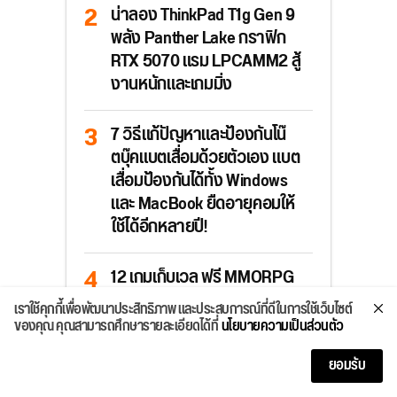
น่าลอง ThinkPad T1g Gen 9
พลัง Panther Lake กราฟิก
RTX 5070 แรม LPCAMM2 สู้
งานหนักและเกมมิ่ง
7 วิธีแก้ปัญหาและป้องกันโน๊
ตบุ๊คแบตเสื่อมด้วยตัวเอง แบต
เสื่อมป้องกันได้ทั้ง Windows
และ MacBook ยืดอายุคอมให้
ใช้ได้อีกหลายปี!
12 เกมเก็บเวล ฟรี MMORPG
ท่องโลกกว้าง ตีมอนสเตอร์
เราใช้คุกกี้เพื่อพัฒนาประสิทธิภาพ และประสบการณ์ที่ดีในการใช้เว็บไซต์
ฟาร์มของได้ทั้งวัน สนุกสุดมันส์
ของคุณ คุณสามารถศึกษารายละเอียดได้ที่
นโยบายความเป็นส่วนตัว
บนมือถือ อัปเดตปี 2026
ยอมรับ