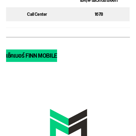
เช็ค)# แล้วกดโทรออก
Call Center
1678
เช็คเบอร์ FINN MOBILE