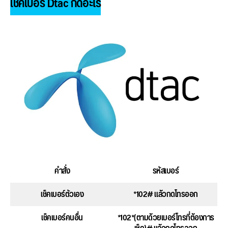
เช็คเบอร์ Dtac กดอะไร
คำสั่ง
รหัสเบอร์
เช็คเบอร์ตัวเอง
*102# แล้วกดโทรออก
เช็คเบอร์คนอื่น
*102*(ตามด้วยเบอร์โทรที่ต้องการ