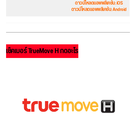
ดาวน์โหลดแอพพลิเคชัน: iOS
ดาวน์โหลดแอพพลิเคชัน: Android
เช็คเบอร์ TrueMove H กดอะไร