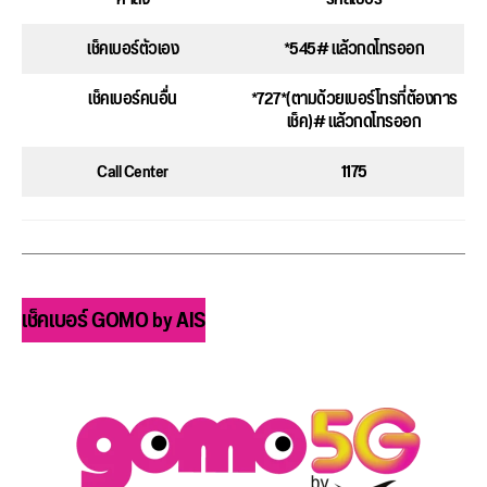
เช็คเบอร์ตัวเอง
*545# แล้วกดโทรออก
เช็คเบอร์คนอื่น
*727*(ตามด้วยเบอร์โทรที่ต้องการ
เช็ค)# แล้วกดโทรออก
Call Center
1175
เช็คเบอร์ GOMO by AIS