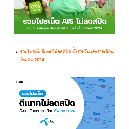
รวมโปรเน็ตดีแทคไม่ลดสปีด ทั้งรายวันและรายเดือน
อัพเดท 2024