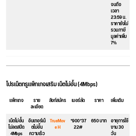
จนถึง
เวลา
23:59 น.
ราคายังไม่
รวมภาษี
มูลค่าเพิ่ม
7%
โปรเน็ตทรูแพ็กเกจเสริม เน็ตไม่อั้น (4Mbps)
แพ็กเกจ
ราย
ลิงก์สมัคร
เบอร์ลัด
ราคา
เพิ่มเติม
ละเอียด
เน็ตไม่อั้น
อินเทอร์เน็
TrueMov
*900*37
650 บาท
อายุการใช้
ไม่ลดสปีด
ตไม่อั้น
e H
22#
งาน 30
4Mbps
ความเร็ว
วัน