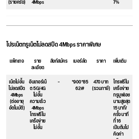
(รายครั้ง)
4Mbps
7%
โปรเน็ตทรูเน็ตไม่ลดสปีด 4Mbps ราคาพิเศษ
แพ็กเกจ
ราย
ลิงก์สมัคร
เบอร์ลัด
ราคา
เพิ่มเติม
ละเอียด
เน็ตไม่อั้น
อินเทอร์เน็
–
*900*85
470 บาท
โทรฟรีใน
ไม่ลดสปีด
ต 5G/4G
62#
(รวมภาษี)
เครือข่าย
4Mbps
ไม่อั้น
ทรูมูฟเอช
(ต่ออายุ
ความเร็ว
นานสูงสุด
อัตโนมัติ)
4Mbps
15 นาที/
โทรฟรีใน
ครั้ง นาที
เครือข่าย
ที่ 16
ไม่อั้น
เป็นต้นไป
คิดค่า