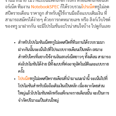
งานมากมาย ไม่ว่าจะเป็นแพ็กเกจการโทร หรือแพ็กเกจอินเท
อร์เน็ต ทีมงาน
NotebookSPEC
ก็ได้รวบรวม
โปรเน็ต
ทรูไม่ลด
สปีดรายเดือน ราคาถูก สำหรับผู้ใช้งานมือถือแบบเติมเงิน ที่
สามารถสมัครได้ง่ายๆ ด้วยการกดหมายเลข หรือ ลิงก์เว็บไซต์
ของทรู มาฝากกัน จะมีโปรโมชันอะไรน่าสนใจบ้าง ไปดูกันเลย
สำหรับโปรโมชันเน็ตทรูไม่ลดสปีดที่ทีมงานได้รวบรวมมา
ฝากกันนั้นจะเน้นไปที่โปรแบบรายเดือนเป็นหลัก เหมาะ
สำหรับใครที่อยากใช้งานอินเทอร์เน็ตยาวๆ ทั้งเดือน สามารถ
ต่อโปรโมชันได้ง่าย มีทั้งแบบที่ต่ออายุอัตโนมัติและแบบราย
ครั้ง
โปรเน็ต
ทรูไม่ลดสปีดรายเดือนที่นำมาแนะนำนี้ จะเน้นไปที่
โปรโมชันสำหรับมือถือเติมเงินเป็นหลัก เนื่องจากโดยส่วน
ใหญ่แล้วโปรโมชันหลักหรือแพ็กเกจรายเดือนนั้น จะเป็นการ
จำกัดปริมาณเป็นส่วนใหญ่