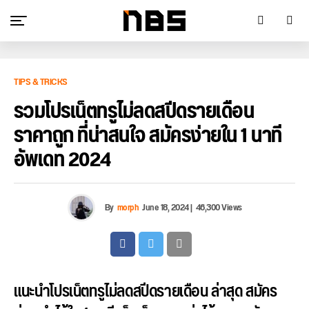
TIPS & TRICKS
รวมโปรเน็ตทรูไม่ลดสปีดรายเดือน
ราคาถูก ที่น่าสนใจ สมัครง่ายใน 1 นาที
อัพเดท 2024
By
morph
June 18, 2024
|
46,300 Views
แนะนำโปรเน็ตทรูไม่ลดสปีดรายเดือน ล่าสุด สมัคร