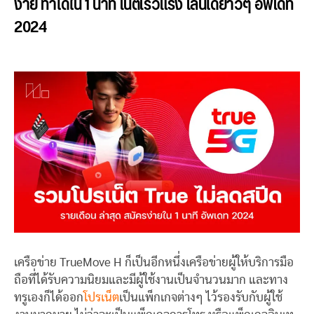
ง่าย ทำได้ใน 1 นาที เน็ตเร็วแรง เล่นได้ยาวๆ อัพเดท
2024
เครือข่าย TrueMove H ก็เป็นอีกหนึ่งเครือข่ายผู้ให้บริการมือ
ถือที่ได้รับความนิยมและมีผู้ใช้งานเป็นจำนวนมาก และทาง
ทรูเองก็ได้ออก
โปรเน็ต
เป็นแพ็กเกจต่างๆ ไว้รองรับกับผู้ใช้