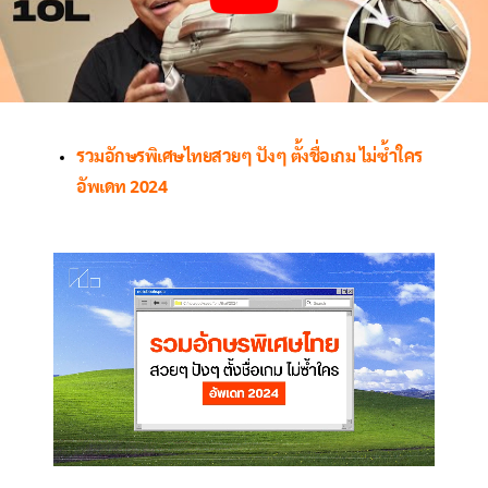
รวมอักษรพิเศษไทยสวยๆ ปังๆ ตั้งชื่อเกม ไม่ซ้ำใคร
อัพเดท 2024