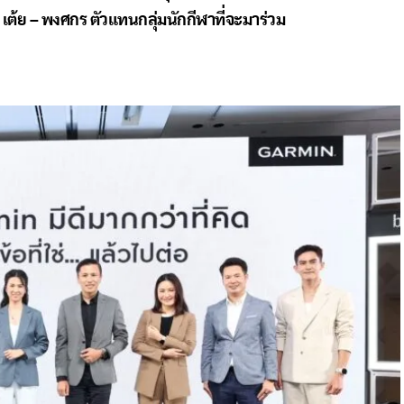
ต้ย – พงศกร ตัวแทนกลุ่มนักกีฬาที่จะมาร่วม