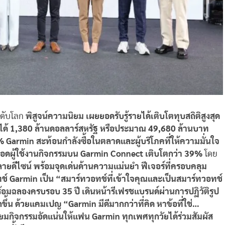
ะดับโลก
พิสูจน์ความนิยม เผยยอดรับรู้รายได้เติบโตทุบสถิติสูงสุด
ายได้ 1,380 ล้านดอลลาร์สหรัฐ หรือประมาณ 49,680 ล้านบาท
Garmin สะท้อนกำลังซื้อในตลาดและผู้บริโภคที่ให้ความมั่นใจ
างยอดผู้ใช้งานกิจกรรมบน Garmin Connect เติบโตกว่า 39%
โดย
ลายดีไซน์ พร้อมจุดเด่นด้านความแม่นยำ ฟีเจอร์ที่ครอบคลุม
ทช์ Garmin เป็น “สมาร์ทวอทช์ที่เข้าใจคุณและเป็นสมาร์ทวอทช์
้อมฉลองครบรอบ 35 ปี เดินหน้ารีเฟรชแบรนด์ผ่านการปฏิวัติรูป
ขึ้น ด้วยแคมเปญ “Garmin มีดีมากกว่าที่คิด หาข้อที่ใช่…
ียมกิจกรรมอัดแน่นให้แฟน Garmin ทุกเพศทุกวัยได้ร่วมสัมผัส