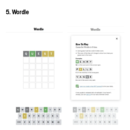
5. Wordle