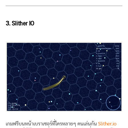
3. Slither IO
เกมฟรีบนหน้าเบราเซอร์ที่ใครหลายๆ คนเล่นกัน
Slither.io