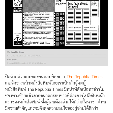
ปิดท้ายด้วยเกมของคนชอบคิดอย่าง
The Republia Times
เกมจัดวางหน้าหนังสือพิมพ์โดยเราเป็นนักจัดหน้า
หนังสือพิมพ์ The Republia Times มีหน้าที่คัดเนื้อหาข่าวใน
ช่องทางซ้ายแล้วลากขนาดกรอบข่าวที่ต้องการไปติดในหน้า
แรกของหนังสือพิมพ์ ซึ่งผู้เล่นต้องอ่านให้ดีว่าเนื้อหาข่าวไหน
มีความสำคัญและจะดึงดูดความสนใจของผู้อ่านได้ดีกว่า