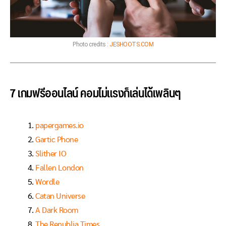
Photo credits :
JESHOOTS.COM
7 เกมฟรีออนไลน์ คอมไม่แรงก็เล่นได้เพลินๆ
papergames.io
Gartic Phone
Slither IO
Fallen London
Wordle
Catan Universe
A Dark Room
The Republia Times