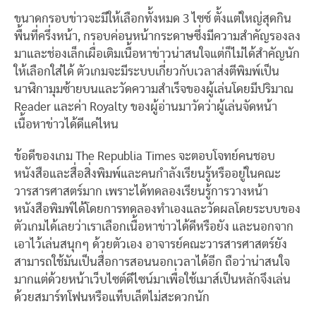
ขนาดกรอบข่าวจะมีให้เลือกทั้งหมด 3 ไซซ์ ตั้งแต่ใหญ่สุดกิน
พื้นที่ครึ่งหน้า, กรอบค่อนหน้ากระดาษซึ่งมีความสำคัญรองลง
มาและช่องเล็กเผื่อเติมเนื้อหาข่าวน่าสนใจแต่ก็ไม่ได้สำคัญนัก
ให้เลือกใส่ได้ ตัวเกมจะมีระบบเกี่ยวกับเวลาส่งตีพิมพ์เป็น
นาฬิกามุมซ้ายบนและวัดความสำเร็จของผู้เล่นโดยมีปริมาณ
Reader และค่า Royalty ของผู้อ่านมาวัดว่าผู้เล่นจัดหน้า
เนื้อหาข่าวได้ดีแค่ไหน
ข้อดีของเกม The Republia Times จะตอบโจทย์คนชอบ
หนังสือและสื่อสิ่งพิมพ์และคนกำลังเรียนรู้หรืออยู่ในคณะ
วารสารศาสตร์มาก เพราะได้ทดลองเรียนรู้การวางหน้า
หนังสือพิมพ์ได้โดยการทดลองทำเองและวัดผลโดยระบบของ
ตัวเกมได้เลยว่าเราเลือกเนื้อหาข่าวได้ดีหรือยัง และนอกจาก
เอาไว้เล่นสนุกๆ ด้วยตัวเอง อาจารย์คณะวารสารศาสตร์ยัง
สามารถใช้มันเป็นสื่อการสอนนอกเวลาได้อีก ถือว่าน่าสนใจ
มากแต่ด้วยหน้าเว็บไซต์ดีไซน์มาเพื่อใช้เมาส์เป็นหลักจึงเล่น
ด้วยสมาร์ทโฟนหรือแท็บเล็ตไม่สะดวกนัก