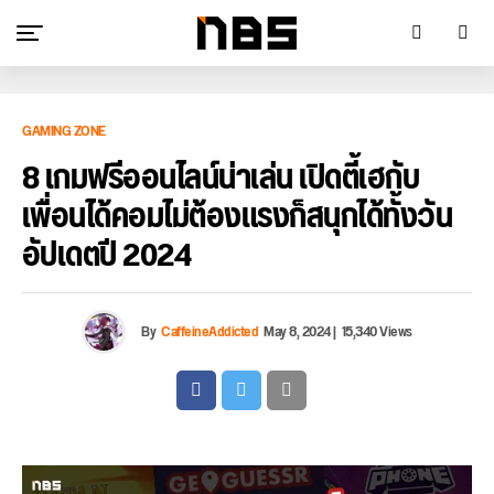
GAMING ZONE
8 เกมฟรีออนไลน์น่าเล่น เปิดตี้เฮกับ
เพื่อนได้คอมไม่ต้องแรงก็สนุกได้ทั้งวัน
อัปเดตปี 2024
By
CaffeineAddicted
May 8, 2024
|
15,340 Views