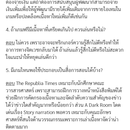
ต้องจ่ายเงิน แต่ถ้าต้องการสนับสนุนผู้พัฒนาก็สามารถจ่าย
เงินเพิ่มเพื่อให้ผู้พัฒนามีรายได้เพิ่มเติมจากการขายไอเทมใน
เกมหรือปลดล็อคเนื้อหาใหม่เพิ่มก็ดีเช่นกัน
4. ถ้าเกมฟรีมีเนื้อหาที่เครียดเกินไป ควรเล่นหรือไม่?
ตอบ
ไม่ควร เพราะอาจจะทริกเกอร์ความรู้สึกไม่ดีหรือทำให้
อาการทางจิตเวชกลับมาได้ ถ้าเล่นแล้วรู้สึกไม่ดีหรือไม่สะดวก
ใจแนะนำให้หยุดเล่นดีกว่า
5. มีเกมไหนพอใช้ประกอบเป็นสื่อการสอนได้บ้าง?
ตอบ
The Republia Times เหมาะกับนักศึกษาคณะ
วารสารศาสตร์ เพราะสามารถฝึกการวางหน้าหนังสือพิมพ์ได้
ช่วยฝึกการคัดกรองเนื้อหาและจัดลำดับความสำคัญของข่าว
ได้ว่าข่าวใดสำคัญมากหรือน้อยกว่า ส่วน A Dark Room โดด
เด่นเรื่อง Story narration พอควร เหมาะกับคณะอักษร
ศาสตร์ที่สนใจด้านวรรณกรรมเพราะการเล่าเนื้อหาจัดว่าน่า
ติดตามมาก