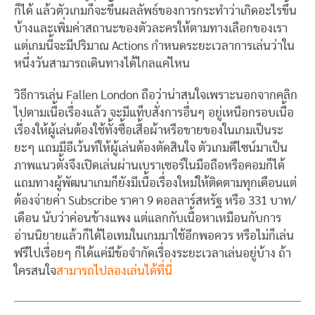
ก็ได้ แล้วตัวเกมก็จะขึ้นผลลัพธ์ของการกระทำว่าเกิดอะไรขึ้น
บ้างและเพิ่มค่าสถานะของตัวละครให้ตามทางเลือกของเรา
แต่เกมนี้จะมีปริมาณ Actions กำหนดระยะเวลาการเล่นว่าใน
หนึ่งวันสามารถเดินทางได้ไกลแค่ไหน
วิธีการเล่น Fallen London ถือว่าน่าสนใจเพราะนอกจากคลิก
ไปตามเนื้อเรื่องแล้ว จะมีแท็บสั่งการอื่นๆ อยู่เหนือกรอบเนื้อ
เรื่องให้ผู้เล่นต้องใช้ทั้งซื้อเสื้อผ้าหรือขายของในเกมเป็นระ
ยะๆ แถมมีอีเว้นท์ให้ผู้เล่นต้องตัดสินใจ ตัวเกมดีไซน์มาเป็น
ภาพแนวตั้งจึงเปิดเล่นผ่านเบราเซอร์ในมือถือหรือคอมก็ได้
แถมทางผู้พัฒนาเกมก็ยังมีเนื้อเรื่องใหม่ให้ติดตามทุกเดือนแต่
ต้องจ่ายค่า Subscribe ราคา 9 ดอลลาร์สหรัฐ หรือ 331 บาท/
เดือน นับว่าค่อนข้างแพง แต่แลกกับเนื้อหาเหมือนกับการ
อ่านนิยายแล้วก็ได้ไอเทมในเกมมาใช้อีกพอควร หรือไม่ก็เล่น
ฟรีไปเรื่อยๆ ก็ได้แค่มีข้อจำกัดเรื่องระยะเวลาเล่นอยู่บ้าง ถ้า
ใครสนใจ
สามารถไปลองเล่นได้ที่นี่