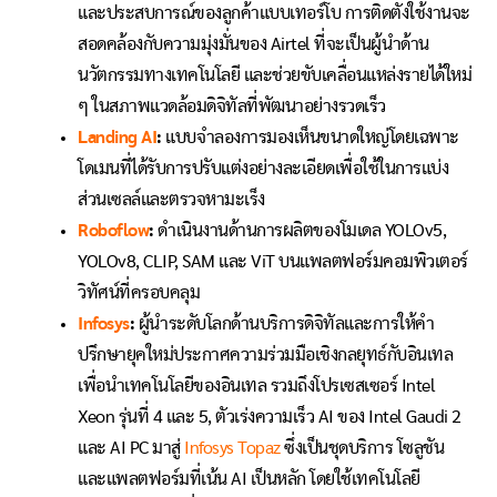
และประสบการณ์ของลูกค้าแบบเทอร์โบ การติดตั้งใช้งานจะ
สอดคล้องกับความมุ่งมั่นของ Airtel ที่จะเป็นผู้นำด้าน
นวัตกรรมทางเทคโนโลยี และช่วยขับเคลื่อนแหล่งรายได้ใหม่
ๆ ในสภาพแวดล้อมดิจิทัลที่พัฒนาอย่างรวดเร็ว
Landing AI
:
แบบจำลองการมองเห็นขนาดใหญ่โดยเฉพาะ
โดเมนที่ได้รับการปรับแต่งอย่างละเอียดเพื่อใช้ในการแบ่ง
ส่วนเซลล์และตรวจหามะเร็ง
Roboflow
:
ดำเนินงานด้านการผลิตของโมเดล YOLOv5,
YOLOv8, CLIP, SAM และ ViT บนแพลตฟอร์มคอมพิวเตอร์
วิทัศน์ที่ครอบคลุม
Infosys
:
ผู้นำระดับโลกด้านบริการดิจิทัลและการให้คำ
ปรึกษายุคใหม่ประกาศความร่วมมือเชิงกลยุทธ์กับอินเทล
เพื่อนำเทคโนโลยีของอินเทล รวมถึงโปรเซสเซอร์ Intel
Xeon รุ่นที่ 4 และ 5, ตัวเร่งความเร็ว AI ของ Intel Gaudi 2
และ AI PC มาสู่
Infosys Topaz
ซึ่งเป็นชุดบริการ โซลูชัน
และแพลตฟอร์มที่เน้น AI เป็นหลัก โดยใช้เทคโนโลยี