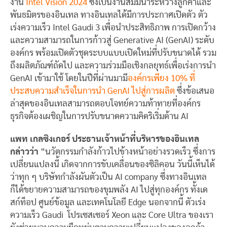
งาน
Intel Vision 2024
ซึ่งเป็นงานสัมมนาระหว่างลูกค้าและ
พันธมิตรของอินเทล ทางอินเทลได้มีการประกาศเปิดตัว ตัว
เร่งความเร็ว Intel Gaudi 3 เพื่อนำประสิทธิภาพ การเปิดกว้าง
และความสามารถในการก้าวสู่ Generative AI (GenAI) ระดับ
องค์กร พร้อมเปิดตัวชุดระบบแบบเปิดใหม่ที่ปรับขนาดได้ รวม
ถึงผลิตภัณฑ์ถัดไป และความร่วมมือเชิงกลยุทธ์เพื่อเร่งการนำ
GenAI เข้ามาใช้ โดยในปีที่ผ่านมามี
องค์กรเพียง 10% ที่
ประสบความสำเร็จในการนำ GenAI ไปสู่การผลิต
ซึ่งข้อเสนอ
ล่าสุดของอินเทลสามารถตอบโจทย์ความท้าทายที่องค์กร
ธุรกิจต้องเผชิญในการปรับขนาดความคิดริเริ่มด้าน AI
แพท เกลซิงเกอร์ ประธานเจ้าหน้าที่บริหารของอินเทล
กล่าวว่า
“นวัตกรรมกำลังก้าวไปข้างหน้าอย่างรวดเร็ว ซึ่งการ
เปลี่ยนแปลงนี้ เกิดจากการขับเคลื่อนของซิลิคอน วันนี้เห็นได้
ว่าทุก ๆ บริษัทกำลังผันตัวเป็น
AI company ซึ่งทางอินเทล
ก็ได้ขยายความสามารถของขุมพลัง AI ไปสู่ทุกองค์กร ทั้งเด
สก์ท็อป ศูนย์ข้อมูล และเทคโนโลยี Edge นอกจากนี้ ตัวเร่ง
ความเร็ว Gaudi โปรเซสเซอร์ Xeon และ Core Ultra ของเรา