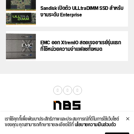
Sandisk เปิดตัว ULLtraDIMM SSD สำหรับ
งานระดับ Enterprise
EMC ออก XtremIO สตอเรจอาเรย์รุ่นแรก
ที่ใช้หน่วยความจำแฟลชทั้งหมด
เราใช้คุกกี้เพื่อพัฒนาประสิทธิภาพ และประสบการณ์ที่ดีในการใช้เว็บไซต์
จัดสเปค
ค้นหา
บทความ
รีวิวล่าสุด
บทความยอดนิยม
ติดต่อเรา
ของคุณ คุณสามารถศึกษารายละเอียดได้ที่
นโยบายความเป็นส่วนตัว