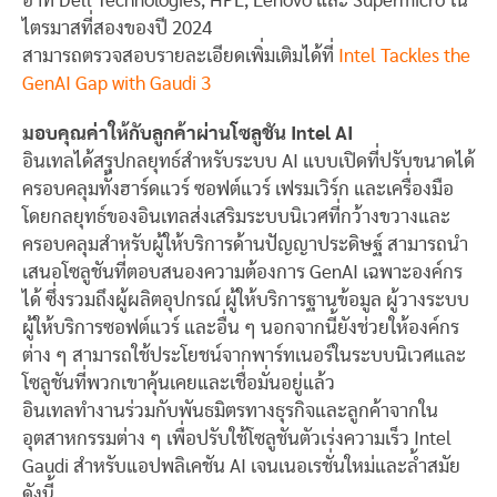
อาทิ Dell Technologies, HPE, Lenovo และ Supermicro ใน
ไตรมาสที่สองของปี 2024
สามารถตรวจสอบรายละเอียดเพิ่มเติมได้ที่
Intel Tackles the
GenAI Gap with Gaudi 3
มอบคุณค่าให้กับลูกค้าผ่านโซลูชัน Intel AI
อินเทลได้สรุปกลยุทธ์สำหรับระบบ AI แบบเปิดที่ปรับขนาดได้
ครอบคลุมทั้งฮาร์ดแวร์ ซอฟต์แวร์ เฟรมเวิร์ก และเครื่องมือ
โดยกลยุทธ์ของอินเทลส่งเสริมระบบนิเวศที่กว้างขวางและ
ครอบคลุมสำหรับผู้ให้บริการด้านปัญญาประดิษฐ์ สามารถนำ
เสนอโซลูชันที่ตอบสนองความต้องการ GenAI เฉพาะองค์กร
ได้ ซึ่งรวมถึงผู้ผลิตอุปกรณ์ ผู้ให้บริการฐานข้อมูล ผู้วางระบบ
ผู้ให้บริการซอฟต์แวร์ และอื่น ๆ นอกจากนี้ยังช่วยให้องค์กร
ต่าง ๆ สามารถใช้ประโยชน์จากพาร์ทเนอร์ในระบบนิเวศและ
โซลูชันที่พวกเขาคุ้นเคยและเชื่อมั่นอยู่แล้ว
อินเทลทำงานร่วมกับพันธมิตรทางธุรกิจและลูกค้าจากใน
อุตสาหกรรมต่าง ๆ เพื่อปรับใช้โซลูชันตัวเร่งความเร็ว Intel
Gaudi สำหรับแอปพลิเคชัน AI เจนเนอเรชั่นใหม่และล้ำสมัย
ดังนี้