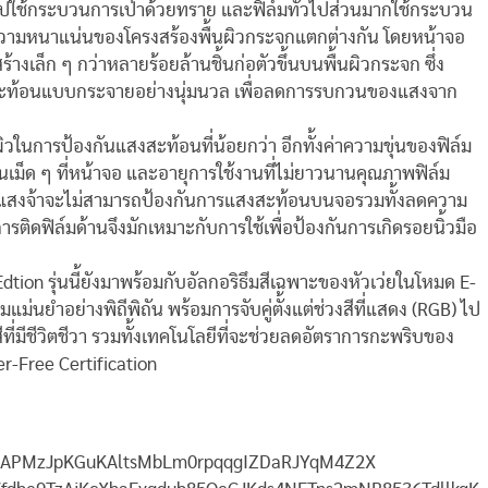
ไปใช้กระบวนการเป่าด้วยทราย และฟิล์มทั่วไปส่วนมากใช้กระบวน
วามหนาแน่นของโครงสร้องพื้นผิวกระจกแตกต่างกัน โดยหน้าจอ
เล็ก ๆ กว่าหลายร้อยล้านชิ้นก่อตัวขึ้นบนพื้นผิวกระจก ซึ่ง
สะท้อนแบบกระจายอย่างนุ่มนวล เพื่อลดการรบกวนของแสงจาก
วในการป้องกันแสงสะท้อนที่น้อยกว่า อีกทั้งค่าความขุ่นของฟิล์ม
นเม็ด ๆ ที่หน้าจอ และอายุการใช้งานที่ไม่ยาวนานคุณภาพฟิล์ม
ีแสงจ้าจะไม่สามารถ
ป้องกันการแสงสะท้อนบนจอรวมทั้งลดความ
รติดฟิล์มด้านจึงมักเหมาะกับการใช้เพื่อป้องกันการ
เกิดรอยนิ้วมือ
Edtion
รุ่นนี้ยังมาพร้อมกับอัลกอริธึมสีเฉพาะของหัวเว่ยในโหมด E-
ม่นยำอย่างพิถีพิถัน พร้อมการจับคู่ตั้งแต่ช่วงสีที่แสดง (RGB) ไป
ที่มีชีวิตชีวา รวมทั้งเทคโนโลยีที่จะช่วยลดอัตราการกะพริบของ
r-Free Certification