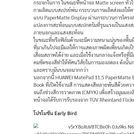
กระจกในการ ในขณะที่หน้าจอ Matte screen ทั่ว
กาผลิตแบบสเปรย์พ่น กระบวนการผลิตส่งผลให้ค
แบบ PaperMatte Display ผ่านกระบวนการโครงสร้าง
แปลงการสะท้อนแบบสเปกตรัมที่รุนแรงเป็นแสง
ภายนอกและแสงสะท้อน
ในขณะที่หรือฟิล์มด้านจะมีความหนาแน่นของพื้นผิ
ที่มาเกินไปจะมีผลให้การแสดงภาพผิดเพี้ยนเกิดเป็
เสื่อมสภาพได้ง่าย และเมื่อใช้
งานกลางแจ้งหรือที่ม
คมชัดของสีทำให้ทัศนวิสัยในการมองลดลง ดังนั้นกา
และคราบมันบนจอมากกว่า
นอกจากนี้
HUAWEI MatePad 11.5 PaperMatte 
Book ที่เปิดใช้งานสี การแสดงสีหลายพันสีด้วยความแ
จนถึงช่วงสีการวาดภาพ (CMYK) เพื่อสร้างมุมมองสี
หน้าจอได้รับการรับรองจาก TÜV Rheinland Flicke
โปรโมชัน Early Bird