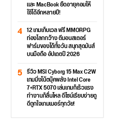
และ MacBook ยืดอายุคอมให้
ใช้ได้อีกหลายปี!
12 เกมเก็บเวล ฟรี MMORPG
ท่องโลกกว้าง ตีมอนสเตอร์
ฟาร์มของได้ทั้งวัน สนุกสุดมันส์
บนมือถือ อัปเดตปี 2026
รีวิว MSI Cyborg 15 Max C2W
เกมมิ่งโน้ตบุ๊คพลัง Intel Core
7+RTX 5070 เล่นเกมก็เร็วแรง
ทำงานก็ลื่นไหล ดีไซน์เรียบง่ายดู
ดีถูกใจเกมเมอร์ทุกวัย!