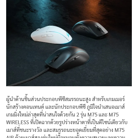
ผู้นำด้านชิ้นส่วนประกอบพีซีสมรรถนะสูง สำหรับเกมเมอร์
นักสร้างคอนเทนต์ และนักประกอบพีซี ภูมิใจนำเสนอเมาส์
เกมมิ่งใหม่ล่าสุดที่น่าสนใจด้วยกัน
2
รุ่น
M75
และ
M75
WIRELESS
ที่เปิดฉากด้วยรูปร่างหน้าตาที่เป็นดีไซน์เดียวกับ
เมาส์ที่ชนะรางวัล และสมรรถนะยอดเยี่ยมที่สุดอย่าง
M75
AIR
ด้วยเมาส์สองรุ่นใหม่นี้จะมอบทั้งความสบายและความ