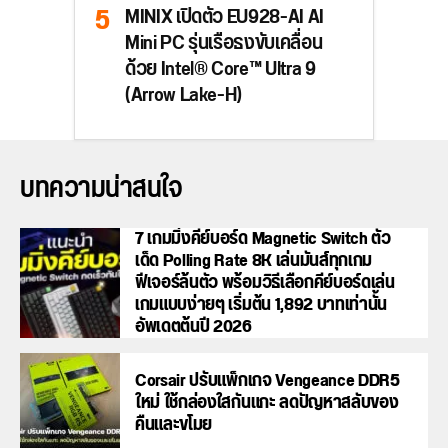
MINIX เปิดตัว EU928-AI AI
Mini PC รุ่นเรือธงขับเคลื่อน
ด้วย Intel® Core™ Ultra 9
(Arrow Lake-H)
บทความน่าสนใจ
7 เกมมิ่งคีย์บอร์ด Magnetic Switch ตัว
เด็ด Polling Rate 8K เล่นมันส์ทุกเกม
ฟีเจอร์ล้นตัว พร้อมวิธีเลือกคีย์บอร์ดเล่น
เกมแบบง่ายๆ เริ่มต้น 1,892 บาทเท่านั้น
อัพเดตต้นปี 2026
Corsair ปรับแพ็กเกจ Vengeance DDR5
ใหม่ ใช้กล่องใสกันแกะ ลดปัญหาสลับของ
คืนและขโมย