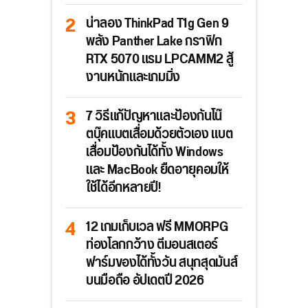
น่าลอง ThinkPad T1g Gen 9
พลัง Panther Lake กราฟิก
RTX 5070 แรม LPCAMM2 สู้
งานหนักและเกมมิ่ง
7 วิธีแก้ปัญหาและป้องกันโน๊
ตบุ๊คแบตเสื่อมด้วยตัวเอง แบต
เสื่อมป้องกันได้ทั้ง Windows
และ MacBook ยืดอายุคอมให้
ใช้ได้อีกหลายปี!
12 เกมเก็บเวล ฟรี MMORPG
ท่องโลกกว้าง ตีมอนสเตอร์
ฟาร์มของได้ทั้งวัน สนุกสุดมันส์
บนมือถือ อัปเดตปี 2026