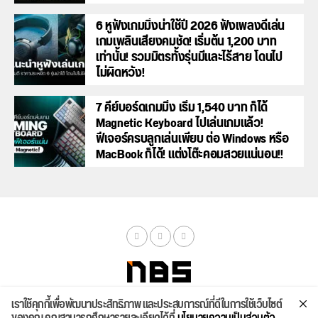
6 หูฟังเกมมิ่งน่าใช้ปี 2026 ฟังเพลงดีเล่น
เกมเพลินเสียงคมชัด! เริ่มต้น 1,200 บาท
เท่านั้น! รวมมิตรทั้งรุ่นมีและไร้สาย โดนไป
ไม่ผิดหวัง!
7 คีย์บอร์ดเกมมิ่ง เริ่ม 1,540 บาท ก็ได้
Magnetic Keyboard ไปเล่นเกมแล้ว!
ฟีเจอร์ครบลูกเล่นเพียบ ต่อ Windows หรือ
MacBook ก็ได้! แต่งโต๊ะคอมสวยแน่นอน!!
เราใช้คุกกี้เพื่อพัฒนาประสิทธิภาพ และประสบการณ์ที่ดีในการใช้เว็บไซต์
จัดสเปค
ค้นหา
บทความ
รีวิวล่าสุด
บทความยอดนิยม
ติดต่อเรา