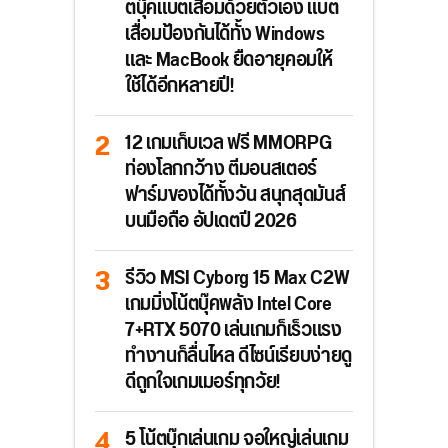
ตบุ๊คแบตเสื่อมด้วยตัวเอง แบต
เสื่อมป้องกันได้ทั้ง Windows
และ MacBook ยืดอายุคอมให้
ใช้ได้อีกหลายปี!
12 เกมเก็บเวล ฟรี MMORPG
ท่องโลกกว้าง ตีมอนสเตอร์
ฟาร์มของได้ทั้งวัน สนุกสุดมันส์
บนมือถือ อัปเดตปี 2026
รีวิว MSI Cyborg 15 Max C2W
เกมมิ่งโน้ตบุ๊คพลัง Intel Core
7+RTX 5070 เล่นเกมก็เร็วแรง
ทำงานก็ลื่นไหล ดีไซน์เรียบง่ายดู
ดีถูกใจเกมเมอร์ทุกวัย!
5 โน้ตบุ๊กเล่นเกม จอใหญ่เล่นเกม