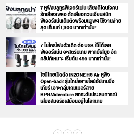
7 หูฟังบลูทูธฟีเจอร์แน่น เสียงดีโดนใจคน
รักเสียงเพลง ตัดเสียงกวนเงียบสนิท
ฟีเจอร์แน่นเต็มตัวพร้อมแอพฯ ใช้งานง่าย
สุด เริ่มแค่ 1,300 บาทเท่านั้น!!
7 ไมโครโฟนตัวเด็ด ต่อ USB ใช้ได้เลย
ฟีเจอร์แน่น จะสตรีมเกม พากย์เสียง อัด
คลิปก็เหมาะ เริ่มต้น 495 บาทเท่านั้น!
โซนี่ไทยเปิดตัว INZONE H6 Air หูฟัง
Open-back รุ่นใหม่ขยายไลน์อัปเกมมิ่ง
เกียร์ เจาะกลุ่มเกมเมอร์สาย
RPG/Adventure ยกระดับประสบการณ์
เสียงสมจริงเสมือนอยู่ในโลกเกม