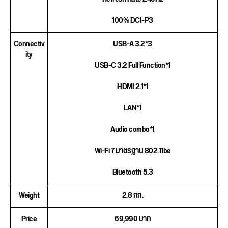
100% DCI-P3
Connectiv
USB-A 3.2*3
ity
USB-C 3.2 Full Function*1
HDMI 2.1*1
LAN*1
Audio combo*1
Wi-Fi 7 มาตรฐาน 802.11be
Bluetooth 5.3
Weight
2.8 กก.
Price
69,990 บาท