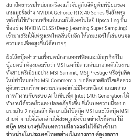
สถาปัตยกรรมใหม่ยกเครื่องแล้วจับคู่กับจีพียูพิมพ์นิยมของ
เกมเมอร์อย่าง NVIDIA GeForce RTX 40 Series ซึ่งยังทรง
พลังทั้งใช้ทำงานหรือเล่นเกมก็ได้เทคโนโลยี Upscalling ขึ้น
ชื่ออย่าง NVIDIA DLSS (Deep Learning Super Sampling)
เข้ามาเสริมให้เฟรมเรทไหลลื่นขึ้นอีก ให้เกมเมอร์ได้เล่นบนจอ
ความละเอียดสูงขึ้นได้สบายๆ
ฝั่งโน๊ตบุ๊คทำงานเพื่อนพนักงานออฟฟิศและนักธุรกิจก็ไม่
น้อยหน้า ต้องยอมรับว่า MSI เองก็มีดาวเด่นมาอวดตัวในงาน
ทั้งสายพรีเมี่ยมอย่าง MSI Summit, MSI Prestige หรือรุ่นคิด
ใหม่ทำใหม่อย่าง MSI Commercial บอดี้พลาสติกรีไซเคิลควง
คู่ด้วยระบบรักษาความปลอดภัยไม่มีใครเหมือน! แถมผสาน
การทำงานกับระบบ AI ในชิปเซ็ต Intel 14th Generation ให้
ทำงานได้รวดเร็วและปลอดภัยยิ่งขึ้น ซึ่งในบทความนี้จะขอ
แบ่งเป็น 2 กลุ่มหลัก คือ เกมมิ่งโน๊ตบุ๊ค MSI และโน๊ตบุ๊ค MSI
สายทำงานให้เลือกอ่านได้สะดวกยิ่งขึ้น
อย่างไรก็ตาม โน๊
ตบุ๊ค MSI บางรุ่นในบทความนี้อาจจะไม่ได้นำเข้ามา
จำหน่ายในประเทศไทยอย่างเป็นทางการ ต้องรอการ