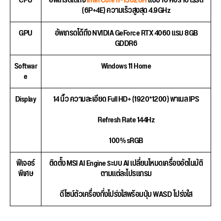
CPU
อัพเกรดได้ถึง
Intel Core i7-13620H
แบบ 10 คอร์ 16 เธรด
(6P+4E) ความเร็วสูงสุด 4.9GHz
GPU
อัพเกรดได้ถึง NVIDIA GeForce RTX 4060 แรม 8GB
GDDR6
Softwar
Windows 11 Home
e
Display
14 นิ้ว ความละเอียด Full HD+ (1920*1200) พาเนล IPS
Refresh Rate 144Hz
100% sRGB
ฟีเจอร์
ติดตั้ง MSI AI Engine ระบบ AI เปลี่ยนโหมดเครื่องอัตโนมัติ
พิเศษ
ตามแต่ละโปรแกรม
ดีไซน์ตัวเครื่องกึ่งโปร่งใสพร้อมปุ่ม WASD โปร่งใส