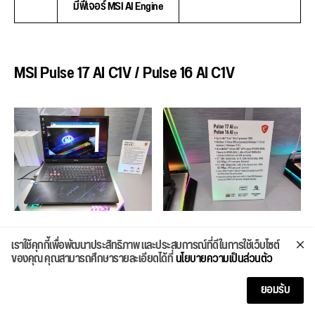
มีฟีเจอร์ MSI AI Engine
MSI Pulse 17 AI C1V / Pulse 16 AI C1V
เราใช้คุกกี้เพื่อพัฒนาประสิทธิภาพ และประสบการณ์ที่ดีในการใช้เว็บไซต์
MSI Pulse 17 AI กับ Pulse 16 AI ซีรี่ส์นี้จะแตกต่างจากเกม
ของคุณ คุณสามารถศึกษารายละเอียดได้ที่
นโยบายความเป็นส่วนตัว
มิ่งโน๊ตบุ๊ค MSI รุ่นอื่นตรงซีพียูจะไม่ได้เป็น Intel HX Series
ซึ่งเน้นความแรงอย่างเดียว แต่ใช้ Intel Core Ultra Series
ยอมรับ
เพื่อใช้พลังการประมวลผลของ AI ในชิปเซ็ตช่วยให้ทำงานกับ
โปรแกรมต่างๆ จาก Adobe, OBS, Microsoft ฯลฯ ให้ดียิ่งขึ้น