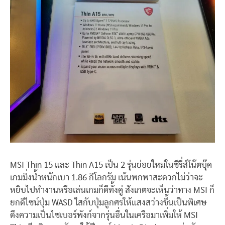
MSI Thin 15 และ Thin A15 เป็น 2 รุ่นย่อยใหม่ในซีรี่ส์โน๊ตบุ๊ค
เกมมิ่งน้ำหนักเบา 1.86 กิโลกรัม เน้นพกพาสะดวกไม่ว่าจะ
หยิบไปทำงานหรือเล่นเกมก็ดีทั้งคู่ สังเกตจะเห็นว่าทาง MSI ก็
ยกดีไซน์ปุ่ม WASD ใสกับปุ่มลูกศรให้แสงสว่างขึ้นเป็นพิเศษ
ดึงความเป็นไซเบอร์พังก์จากรุ่นอื่นในเครือมาเพิ่มให้ MSI