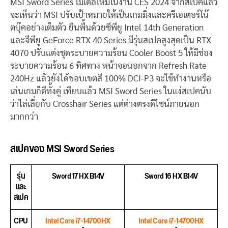
MSI Sword Series โมเดลใหม่ในงาน CES 2024 จากสเปคแล้ว
จะเห็นว่า MSI ปรับเป้าหมายให้เป็นเกมมิ่งและครีเอเตอร์โน๊
ตบุ๊คอย่างเต็มตัว ยืนพื้นด้วยซีพียู Intel 14th Generation
และจีพียู GeForce RTX 40 Series มีรุ่นสเปคสูงสุดเป็น RTX
4070 ปรับแต่งชุดระบายความร้อน Cooler Boost 5 ให้มีช่อง
ระบายความร้อน 6 ทิศทาง หน้าจอนอกจาก Refresh Rate
240Hz แล้วยังได้ขอบเขตสี 100% DCI-P3 จะใช้ทำงานหรือ
เล่นเกมก็ดีทั้งคู่ เทียบแล้ว MSI Sword Series ในแง่สเปคนับ
ว่าไล่เลี่ยกับ Crosshair Series แต่ต่างตรงดีไซน์ภายนอก
มากกว่า
สเปคของ MSI Sword Series
รุ่น
Sword 17 HX B14V
Sword 16 HX B14V
และ
สเปค
CPU
Intel Core i7-14700HX
Intel Core i7-14700HX