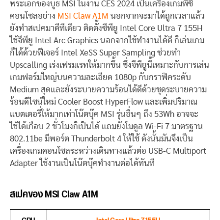
พระเอกของบูธ MSI ในงาน CES 2024 เป็นเครื่องเกมพีซี
คอนโซลอย่าง
MSI Claw A1M
นอกจากจะมาได้ถูกเวลาแล้ว
ยังทำสเปคมาดีทีเดียว ติดตั้งซีพียู Intel Core Ultra 7 155H
ใช้จีพียู Intel Arc Graphics นอกจากใช้ทำงานได้ดี ก็เล่นเกม
ก็ได้ด้วยฟีเจอร์ Intel XeSS Super Sampling ช่วยทำ
Upscalling เร่งเฟรมเรทให้มากขึ้น ซึ่งจีพียูนี้เหมาะกับการเล่น
เกมฟอร์มใหญ่บนความละเอียด 1080p กับกราฟิคระดับ
Medium สุดและยังระบายความร้อนได้ดีด้วยชุดระบายความ
ร้อนดีไซน์ใหม่ Cooler Boost HyperFlow และเพิ่มปริมาณ
แบตเตอรี่ให้มากเท่าโน๊ตบุ๊ค MSI รุ่นอื่นๆ ถึง 53Wh อาจจะ
ใช้ได้เกือบ 2 ชั่วโมงก็เป็นได้ แถมยังโมดูล Wi-Fi 7 มาตรฐาน
802.11be มีพอร์ต Thunderbolt 4 ให้ใช้ ดังนั้นมันจึงเป็น
เครื่องเกมคอนโซลระหว่างเดินทางแล้วต่อ USB-C Multiport
Adapter ใช้งานเป็นโน๊ตบุ๊คทำงานต่อได้ทันที
สเปคของ MSI Claw A1M