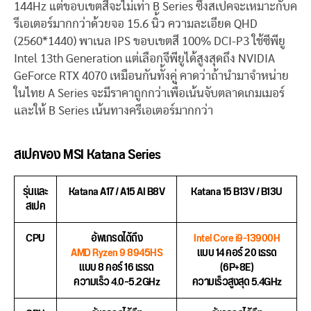
144Hz แต่ขอบเขตสีจะไม่เท่า B Series ซึ่งสเปคจะเหมาะกับค
รีเอเตอร์มากกว่าด้วยจอ 15.6 นิ้ว ความละเอียด QHD
(2560*1440) พาเนล IPS ขอบเขตสี 100% DCI-P3 ใช้ซีพียู
Intel 13th Generation แต่เลือกจีพียูได้สูงสุดถึง NVIDIA
GeForce RTX 4070 เหมือนกันทั้งคู่ คาดว่าถ้านำมาจำหน่าย
ในไทย A Series จะมีราคาถูกกว่าเพื่อเน้นจับตลาดเกมเมอร์
และให้ B Series เน้นทางครีเอเตอร์มากกว่า
สเปคของ MSI Katana Series
รุ่นและ
Katana A17 / A15 AI B8V
Katana 15 B13V / B13U
สเปค
CPU
อัพเกรดได้ถึง
Intel Core i9-13900H
AMD Ryzen 9 8945HS
แบบ 14 คอร์ 20 เธรด
แบบ 8 คอร์ 16 เธรด
(6P+8E)
ความเร็ว 4.0~5.2GHz
ความเร็วสูงสุด 5.4GHz