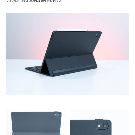
ว่าได้ภาพสวยคมชัดพอควร