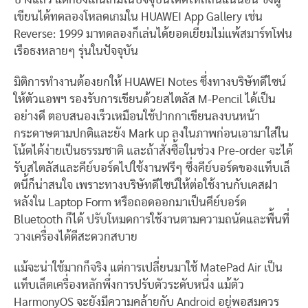
เขียนได้ทดลองโหลดเกมใน HUAWEI App Gallery เช่น
Reverse: 1999 มาทดลองก็เล่นได้ยอดเยี่ยมไม่แพ้สมาร์ทโฟน
เรือธงหลายๆ รุ่นในปัจจุบัน
มิติการทำงานต้องยกให้ HUAWEI Notes ซึ่งทางบริษัทดีไซน์
ให้ตัวแอพฯ รองรับการเขียนด้วยสไตลัส M-Pencil ได้เป็น
อย่างดี ตอบสนองเร็วเหมือนใช้ปากกาเขียนลงบนหน้า
กระดาษตามปกติและยัง Mark up ลงในภาพก่อนเอามาใส่ใน
โน้ตได้ง่ายเป็นธรรมชาติ และถ้าสั่งซื้อในช่วง Pre-order จะได้
รับสไตลัสและคีย์บอร์ดไปใช้งานฟรีๆ ซึ่งคีย์บอร์ดของแท็บเล็
ตนี้ก็น่าสนใจ เพราะทางบริษัทดีไซน์ให้ต่อใช้งานกับเคสฝา
หลังใน Laptop Form หรือถอดออกมาเป็นคีย์บอร์ด
Bluetooth ก็ได้ ปรับโหมดการใช้งานตามความถนัดและพื้นที่
วางเครื่องได้ดีสะดวกสบาย
แม้จะน่าใช้มากก็จริง แต่การเปลี่ยนมาใช้ MatePad Air เป็น
แท็บเล็ตเครื่องหลักพึ่งการปรับตัวระดับหนึ่ง แม้ตัว
HarmonyOS จะยังมีความคล้ายกับ Android อยู่พอสมควร