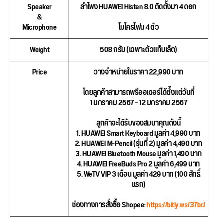
Speaker
ลำโพง HUAWEI Histen 8.0 ติดตั้งมา 4 ดอก
&
Microphone
ไมโครโฟน 4 ตัว
Weight
508 กรัม (เฉพาะตัวแท็บเล็ต)
Price
วางจำหน่ายในราคา
22,990 บาท
โดยลูกค้าสามารถพรีออเดอร์ได้ตั้งแต่วันที่
1 มกราคม 2567 – 12 มกราคม 2567
ลูกค้าจะได้รับของสมนาคุณดังนี้
1. HUAWEI Smart Keyboard มูลค่า 4,990 บาท
2. HUAWEI M-Pencil (รุ่นที่ 2) มูลค่า 4,490 บาท
3. HUAWEI Bluetooth Mouse มูลค่า 1,490 บาท
4. HUAWEI FreeBuds Pro 2 มูลค่า 6,499 บาท
5. WeTV VIP 3 เดือน มูลค่า 429 บาท (100 สิทธิ์
แรก)
ช่องทางการสั่งซื้อ Shopee:
https://bitly.ws/37brJ