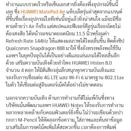
ทำงานแบบรวดเร็วหรือเซ็นเอกสารยิ่งต้องพึ่งอุปกรณ์ชิ้นนี้
เลย ซึ่ง
HUAWEI MatePad Air
แท็บเล็ตรุ่นล่าสุดจากแบรนด์
ที่ขึ้นชื่อเรื่องอุปกรณ์ไอทีเช่นนี้อยู่แล้วยิ่งน่าสนใจ แม้จะมีชื่อ
ตามท้ายว่า Air ก็จริง แต่สเปคและฟีเจอร์คือรุ่นเรือธงโดยไม่
ต้องสงสัย ได้หน้าจอขนาดยอดนิยม 11.5 นิ้วพร้อมค่า
Refresh Rate 144Hz ให้แสดงผลภาพได้ไหลลื่นขึ้น ติดตั้งชิป
Qualcomm Snapdragon 888 มาให้ ซึ่งยังทรงพลังพอใช้รัน
แอพฯ ในยุคปัจจุบันได้เป็นอย่างดีและเล่นเกมได้ไหลลื่นอีก
ด้วย เสริมความบันเทิงด้วยลำโพง HUAWEI Histen 8.0
จำนวน 4 ดอก ให้มิติเสียงลุ่มลึกสนุกทุกความบันเทิงและ
รองรับการเชื่อมต่อ 4G LTE และ Wi-Fi 6 มาตรฐาน 802.11ax
ในตัว ให้เชื่อมต่อสู่อินเตอร์เน็ตได้อย่างไม่ขาดตอน
นอกจากความบันเทิง ด้านการทำงานก็ดีไม่แพ้กันซึ่งทาง
บริษัทเน้นพัฒนาแอพฯ HUAWEI Notes ให้รองรับการทำงาน
หลากหลายคล้ายกับคอมพิวเตอร์ยิ่งขึ้น ไม่ว่าจะเขียนด้วยปา
กกกา M-Pencil ให้คัดลอกข้อความ, ใส่ภาพและค้นหาข้อมูล
มาเสริมในการจดโน้ตเพิ่มได้สะดวกขึ้น เวลาต้องการพิมพ์