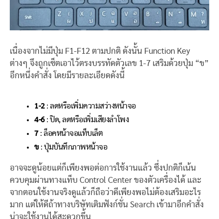
เนื่องจากไม่มีปุ่ม F1-F12 ตามปกติ ดังนั้น Function Key
ต่างๆ จึงถูกเซ็ตเอาไว้ตรงบรรทัดตัวเลข 1-7 เสริมด้วยปุ่ม “ข”
อีกหนึ่งคำสั่ง โดยมีรายละเอียดดังนี้
1-2
: ลดหรือเพิ่มความสว่างหน้าจอ
4-6
: ปิด, ลดหรือเพิ่มเสียงลำโพง
7
: ล็อคหน้าจอแท็บเล็ต
ข
: ปุ่มบันทึกภาพหน้าจอ
อาจจะดูน้อยแต่ก็เพียงพอต่อการใช้งานแล้ว ซึ่งปกติก็เน้น
ควบคุมผ่านทางแท็บ Control Center ของตัวเครื่องได้ และ
จากตอนใช้งานจริงดูแล้วก็ถือว่าดีเพียงพอไม่ต้องเสริมอะไร
มาก แต่ให้ดีถ้าทางบริษัทเติมฟังก์ชั่น Search เข้ามาอีกคำสั่ง
น่าจะใช้งานได้สะดวกขึ้น