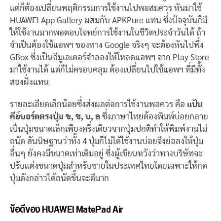
แต่ก็ต้องเปลี่ยนพฤติกรรมการใช้งานไปพอสมควร หันมาใช้
HUAWEI App Gallery ผสมกับ APKPure แทน ซึ่งปัจจุบันก็มี
ให้ใช้งานมากพอตอบโจทย์การใช้งานในชีวิตประจำวันได้ ถ้า
จำเป็นต้องใช้แอพฯ ของทาง Google จริงๆ จะต้องหันไปพึ่ง
GBox ซึ่งเป็นอีมูเลเตอร์จำลองให้โหลดแอพฯ จาก Play Store
มาใช้งานได้ แต่ก็ไม่ครอบคลุม ต้องเปลี่ยนไปใช้แอพฯ ที่มีทั้ง
สองฝั่งแทน
รายละเอียดเล็กน้อยซึ่งส่งผลต่อการใช้งานพอควร คือ
แป้น
คีย์บอร์ดตรงปุ่ม ข, ช, บ, ล
ซึ่งภาษาไทยต้องพิมพ์บ่อยกลาย
เป็นปุ่มขนาดเล็กเพียงครึ่งเดียวจากปุ่มปกติทำให้พิมพ์งานไม่
ถนัด สันนิษฐานว่าทั้ง 4 ปุ่มก็ไม่ได้ใช้งานบ่อยจึงย่อลงให้ปุ่ม
อื่นๆ ยังคงมีขนาดเท่าเดิมอยู่ ซึ่งผู้เขียนหวังว่าทางบริษัทจะ
ปรับแต่งขนาดปุ่มสำหรับขายในประเทศไทยโดยเฉพาะให้กด
ปุ่มดังกล่าวได้ถนัดขึ้นจะดีมาก
ข้อดีของ HUAWEI MatePad Air