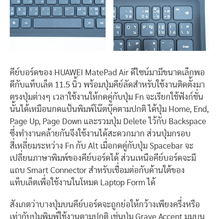
คีย์บอร์ดของ HUAWEI MatePad Air ดีไซน์มามีขนาดเล็กพอ
ดีกับแท็บเล็ต 11.5 นิ้ว พร้อมปุ่มคีย์ลัดสำหรับใช้งานติดตั้งมา
ตรงปุ่มต่างๆ เวลาใช้งานให้กดคู่กับปุ่ม Fn จะเรียกใช้ฟังก์ชั่น
นั้นได้เหมือนกดแป้นพิมพ์โน๊ตบุ๊คตามปกติ ได้ปุ่ม Home, End,
Page Up, Page Down และรวมปุ่ม Delete ไว้กับ Backspace
ซึ่งทำงานคล้ายกันจึงใช้งานได้สะดวกมาก ส่วนปุ่มกรอบ
สี่เหลี่ยมระหว่าง Fn กับ Alt เมื่อกดคู่กับปุ่ม Spacebar จะ
เปลี่ยนภาษาพิมพ์ของคีย์บอร์ดได้ ส่วนเหนือคีย์บอร์ดจะมี
แถบ Smart Connector สำหรับเชื่อมต่อกับด้านใต้ของ
แท็บเล็ตเพื่อใช้งานในโหมด Laptop Form ได้
สังเกตว่าบางปุ่มบนคีย์บอร์ดจะถูกย่อให้กว้างเพียงครึ่งหรือ
เท่ากับปุ่มพิมพ์ใช้งานตามปกติ เช่นปุ่ม Grave Accent มุมบน