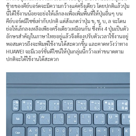
ซ้ายของคีย์บอร์ดจะมีความกว้างแค่ครึ่งเดียว โดยปกติแล้วปุ่ม
นี้ได้ใช้งานน้อยจะย่อให้เล็กลงเพื่อเพิ่มพื้นที่ให้ปุ่มอื่นๆ บน
คีย์บอร์ดมีไซซ์เท่ากับปกติ แต่สังเกตว่าปุ่ม ข, ช, บ, ล จะโดน
ย่อให้เล็กลงเหลือเพียงครึ่งเดียวเหมือนกัน ซึ่งทั้ง 4 ปุ่มเป็นตัว
อักษรสำคัญในภาษาไทยอยู่แล้วจึงต้องปรับตัวเวลาใช้งานอยู่
พอสมควรถึงจะพิมพ์ใช้งานได้สะดวกขึ้น และคาดหวังว่าทาง
HUAWEI จะมีเวอร์ชั่นดีไซน์ให้ปุ่มกลุ่มนี้กว้างเท่าขนาดตาม
ปกติจะได้ใช้งานได้สะดวก