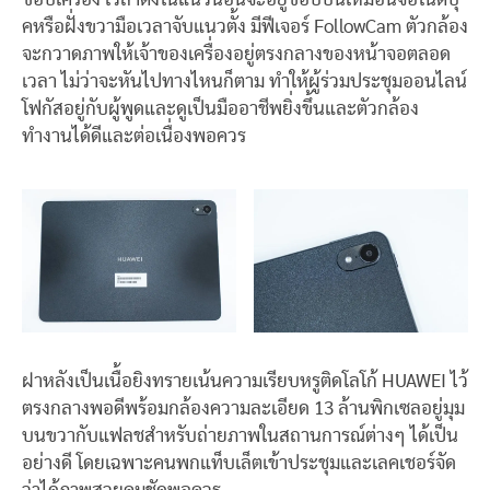
คหรือฝั่งขวามือเวลาจับแนวตั้ง มีฟีเจอร์ FollowCam ตัวกล้อง
จะกวาดภาพให้เจ้าของเครื่องอยู่ตรงกลางของหน้าจอตลอด
เวลา ไม่ว่าจะหันไปทางไหนก็ตาม ทำให้ผู้ร่วมประชุมออนไลน์
โฟกัสอยู่กับผู้พูดและดูเป็นมืออาชีพยิ่งขึ้นและตัวกล้อง
ทำงานได้ดีและต่อเนื่องพอควร
ฝาหลังเป็นเนื้อยิงทรายเน้นความเรียบหรูติดโลโก้ HUAWEI ไว้
ตรงกลางพอดีพร้อมกล้องความละเอียด 13 ล้านพิกเซลอยู่มุม
บนขวากับแฟลชสำหรับถ่ายภาพในสถานการณ์ต่างๆ ได้เป็น
อย่างดี โดยเฉพาะคนพกแท็บเล็ตเข้าประชุมและเลคเชอร์จัด