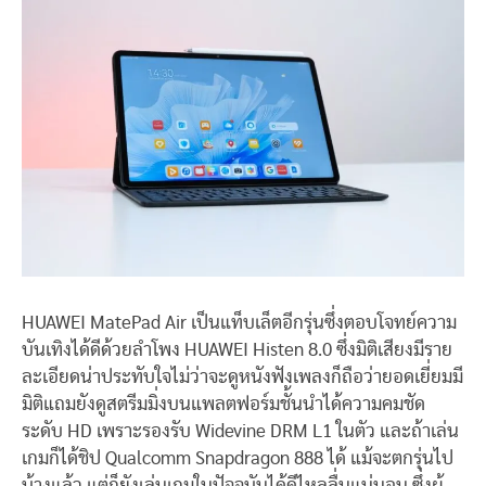
HUAWEI MatePad Air เป็นแท็บเล็ตอีกรุ่นซึ่งตอบโจทย์ความ
บันเทิงได้ดีด้วยลำโพง HUAWEI Histen 8.0 ซึ่งมิติเสียงมีราย
ละเอียดน่าประทับใจไม่ว่าจะดูหนังฟังเพลงก็ถือว่ายอดเยี่ยมมี
มิติแถมยังดูสตรีมมิ่งบนแพลตฟอร์มชั้นนำได้ความคมชัด
ระดับ HD เพราะรองรับ Widevine DRM L1 ในตัว และถ้าเล่น
เกมก็ได้ชิป Qualcomm Snapdragon 888 ได้ แม้จะตกรุ่นไป
บ้างแล้ว แต่ก็ยังเล่นเกมในปัจจุบันได้ดีไหลลื่นแน่นอน ซึ่งผู้