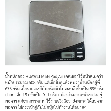
น้ำหนักของ HUAWEI MatePad Air เคลมเอาไว้หน้าสเปคว่า
หนักประมาณ 508 กรัม แต่เมื่อชั่งดูแล้วพบว่าน้ำหนักอยู่ที่
673 กรัม เมื่อรวมเคสคีย์บอร์ดเข้าไปจะหนักขึ้นเป็น 895 กรัม
ปากกาอีก 15 กรัมเป็น 911 กรัม แม้จะต่างจากหน้าสเปคอยู่
พอควร แต่จากการพกพาใช้งานจริงถือว่ายังพกพาได้สะดวก
พอควร ใส่กระเป๋าคู่กับโน๊ตบุ๊คไปทำงานได้สบายๆ