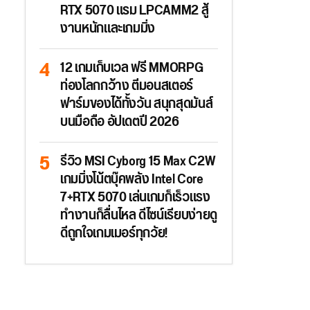
RTX 5070 แรม LPCAMM2 สู้
งานหนักและเกมมิ่ง
12 เกมเก็บเวล ฟรี MMORPG
ท่องโลกกว้าง ตีมอนสเตอร์
ฟาร์มของได้ทั้งวัน สนุกสุดมันส์
บนมือถือ อัปเดตปี 2026
รีวิว MSI Cyborg 15 Max C2W
เกมมิ่งโน้ตบุ๊คพลัง Intel Core
7+RTX 5070 เล่นเกมก็เร็วแรง
ทำงานก็ลื่นไหล ดีไซน์เรียบง่ายดู
ดีถูกใจเกมเมอร์ทุกวัย!