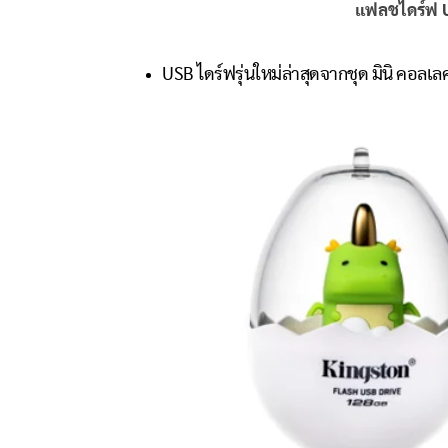
แฟลชไดร์ฟ US
USB ไดร์ฟรุ่นใหม่ล่าสุดจากชุด มินิ คอลเ