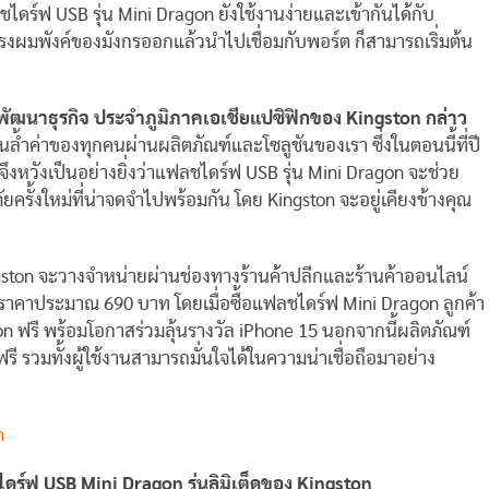
ดร์ฟ USB รุ่น Mini Dragon ยังใช้งานง่ายและเข้ากันได้กับ
ทรงผมพังค์ของมังกรออกแล้วนำไปเชื่อมกับพอร์ต ก็สามารถเริ่มต้น
ัฒนาธุรกิจ ประจำภูมิภาคเอเชียแปซิฟิกของ
Kingston
กล่าว
ล้ำค่าของทุกคนผ่านผลิตภัณฑ์และโซลูชันของเรา ซึ่งในตอนนี้ที่ปี
ึงหวังเป็นอย่างยิ่งว่าแฟลชไดร์ฟ USB รุ่น Mini Dragon จะช่วย
รั้งใหม่ที่น่าจดจำไปพร้อมกัน โดย Kingston จะอยู่เคียงข้างคุณ
ngston จะวางจำหน่ายผ่านช่องทางร้านค้าปลีกและร้านค้าออนไลน์
ในราคาประมาณ 690 บาท โดยเมื่อซื้อแฟลชไดร์ฟ Mini Dragon ลูกค้า
 ฟรี พร้อมโอกาสร่วมลุ้นรางวัล iPhone 15 นอกจากนี้ผลิตภัณฑ์
 รวมทั้งผู้ใช้งานสามารถมั่นใจได้ในความน่าเชื่อถือมาอย่าง
m
ไดร์ฟ
USB Mini Dragon
รุ่นลิมิเต็ดของ
Kingston