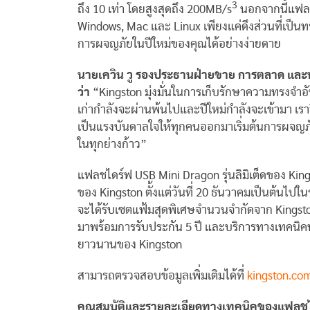
3
ถึง 10 เท่า โดยสูงสุดถึง 200MB/s
นอกจากนี้แฟลชไ
Windows, Mac และ Linux เพียงแค่ดึงส่วนที่เป็น
การผจญภัยในปีใหม่ของคุณได้อย่างง่ายดาย
นายเควิน วู รองประธานฝ่ายขาย การตลาด และพ
ว่า
“Kingston มุ่งมั่นในการเก็บรักษาความทรงจำอัน
เก่ากำลังจะผ่านพ้นไปและปีใหม่กำลังจะเข้ามา เราจ
เป็นแรงบันดาลใจให้ทุกคนออกมาเริ่มต้นการผจญภัยค
ในทุกย่างก้าว”
แฟลชไดร์ฟ USB Mini Dragon รุ่นลิมิเต็ดของ Ki
ของ Kingston ตั้งแต่วันที่ 20 ธันวาคมเป็นต้นไป
จะได้รับเซตแฟ้มสุดพิเศษจำนวนจำกัดจาก Kingston
มาพร้อมการรับประกัน 5 ปี และบริการทางเทคนิคฟรี
ยาวนานของ Kingston
สามารถตรวจสอบข้อมูลเพิ่มเติมได้ที่
kingston.co
คุณสมบัติและรายละเอียดทางเทคนิคของ
แฟลช