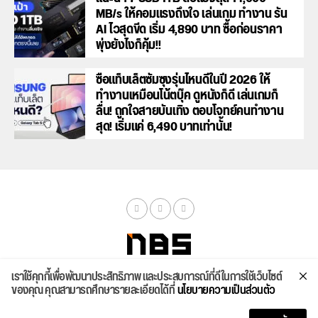
MB/s ให้คอมแรงถึงใจ เล่นเกม ทำงาน รัน
AI ไวสุดขีด เริ่ม 4,890 บาท ซื้อก่อนราคา
พุ่งยังไงก็คุ้ม!!
ซื้อแท็บเล็ตซัมซุงรุ่นไหนดีในปี 2026 ให้
ทำงานเหมือนโน้ตบุ๊ค ดูหนังก็ดี เล่นเกมก็
ลื่น! ถูกใจสายบันเทิง ตอบโจทย์คนทำงาน
สุด! เริ่มแค่ 6,490 บาทเท่านั้น!
เราใช้คุกกี้เพื่อพัฒนาประสิทธิภาพ และประสบการณ์ที่ดีในการใช้เว็บไซต์
จัดสเปค
ค้นหา
บทความ
รีวิวล่าสุด
บทความยอดนิยม
ติดต่อเรา
ของคุณ คุณสามารถศึกษารายละเอียดได้ที่
นโยบายความเป็นส่วนตัว
Copyright © 2026