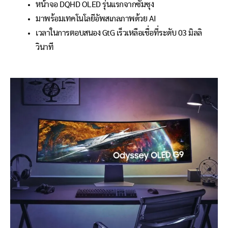
หน้าจอ DQHD OLED รุ่นแรกจากซัมซุง
มาพร้อมเทคโนโลยีอัพสเกลภาพด้วย AI
เวลาในการตอบสนอง GtG เร็วเหลือเชื่อที่ระดับ 03 มิลลิ
วินาที