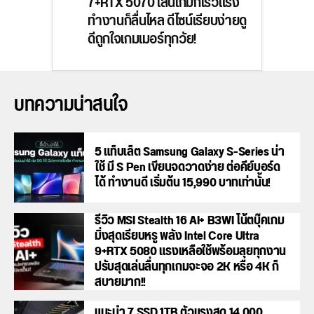
7+RTX 5070 เล่นเกมก็เร็วแรง
ทำงานก็ลื่นไหล ดีไซน์เรียบง่ายดู
ดีถูกใจเกมเมอร์ทุกวัย!
บทความน่าสนใจ
5 แท็บเล็ต Samsung Galaxy S-Series น่า
ใช้ มี S Pen เขียนจดวาดง่าย ต่อคีย์บอร์ด
ได้ ทำงานดี เริ่มต้น 15,990 บาทเท่านั้น!
รีวิว MSI Stealth 16 AI+ B3WI โน้ตบุ๊คเกม
มิ่งสุดเรียบหรู พลัง Intel Core Ultra
9+RTX 5080 แรงเหลือใช้พร้อมลุยทุกงาน
ปรับสุดเล่นลื่นทุกเกมจะจอ 2K หรือ 4K ก็
สบายมาก!!
แนะนำ 7 SSD 1TB ตัวแรงสุด 14,000