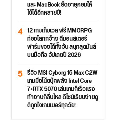
และ MacBook ยืดอายุคอมให้
ใช้ได้อีกหลายปี!
12 เกมเก็บเวล ฟรี MMORPG
ท่องโลกกว้าง ตีมอนสเตอร์
ฟาร์มของได้ทั้งวัน สนุกสุดมันส์
บนมือถือ อัปเดตปี 2026
รีวิว MSI Cyborg 15 Max C2W
เกมมิ่งโน้ตบุ๊คพลัง Intel Core
7+RTX 5070 เล่นเกมก็เร็วแรง
ทำงานก็ลื่นไหล ดีไซน์เรียบง่ายดู
ดีถูกใจเกมเมอร์ทุกวัย!