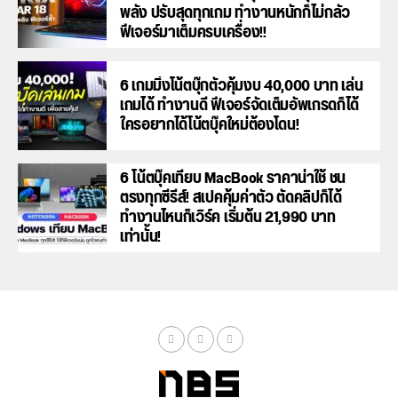
พลัง ปรับสุดทุกเกม ทำงานหนักก็ไม่กลัว
ฟีเจอร์มาเต็มครบเครื่อง!!
6 เกมมิ่งโน้ตบุ๊กตัวคุ้มงบ 40,000 บาท เล่น
เกมได้ ทำงานดี ฟีเจอร์จัดเต็มอัพเกรดก็ได้
ใครอยากได้โน้ตบุ๊คใหม่ต้องโดน!
6 โน้ตบุ๊คเทียบ MacBook ราคาน่าใช้ ชน
ตรงทุกซีรีส์! สเปคคุ้มค่าตัว ตัดคลิปก็ได้
ทำงานไหนก็เวิร์ค เริ่มต้น 21,990 บาท
เท่านั้น!