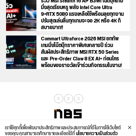
รีวิว MSI Stealth 16 AI+ B3WI โน้ตบุ๊คเกม
มิ่งสุดเรียบหรู พลัง Intel Core Ultra
9+RTX 5080 แรงเหลือใช้พร้อมลุยทุกงาน
ปรับสุดเล่นลื่นทุกเกมจะจอ 2K หรือ 4K ก็
สบายมาก!!
Commart Ultraforce 2026 MSI ยกทัพ
เกมมิ่งโน้ตบุ๊กราคาพิเศษกลางปี ร่วม
สัมผัสประสิทธิภาพ MSI RTX 50 Series
และ Pre-Order Claw 8 EX AI+ ก่อนใคร
พร้อมของรางวัลเข้าร่วมกิจกรรมในงาน!
เราใช้คุกกี้เพื่อพัฒนาประสิทธิภาพ และประสบการณ์ที่ดีในการใช้เว็บไซต์
จัดสเปค
ค้นหา
บทความ
รีวิวล่าสุด
บทความยอดนิยม
ติดต่อเรา
ของคุณ คุณสามารถศึกษารายละเอียดได้ที่
นโยบายความเป็นส่วนตัว