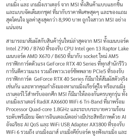
เกมมิ่ง และ เกมมิ่งเราเตอร์ จาก MSI ทั้งสินค้าแบบแยกชิ้น
และแบบจัดเต็มยกชุด! ที่มากับราคาพิเศษสุดๆ และของแถม
สุดโดนใจ มูลค่าสูงสุดกว่า 8,990 บาท ถูกใจสาวก MSI อย่าง
แน่นอน
สามารถมาสัมผัสกับสินค้ารุ่นใหม่ล่าสุดจาก MSI ทั้งเมนบอร์ด
Intel Z790 / B760 ที่รองรับ CPU Intel gen 13 Raptor Lake
เมนบอร์ด AMD X670 / B650 ที่มากับ socket ใหม่ AM5
กราฟิกการ์ดตัวแรง GeForce RTX 40 Series ทึ่ทุกสำนักรีวิว
การันตีความแรง รวมถึงพาวเวอร์ซัพพลาย PCIe5 ที่รองรับ
กราฟิกการ์ด GeForce RTX 40 Series ก็มีมาให้สัมผัสตัวจริง
เช่นกัน และหากคุณกำลังมองหาเกมมิ่งเกียร์คู่ใจ หรือเกมมิ่ง
เราเตอร์ไว้สำหรับออกศึก MSI ก็มีมาให้ลองกันครบทุกรุ่น ทั้ง
เกมมิ่งเราเตอร์ RadiX AX6600 WiFi 6 Tri-Band ที่มาพร้อม
Processor Quad-core 1.8GHz และระบบระบายความร้อน
ระดับพรีเมียม จัดการอินเตอเน็ตอย่างมีประสิทธิภาพด้วย AI
อัจฉริยะ AI QoS และ WiFi USB Adapter AX1800 ที่รองรับ
WiFi 6 รวมถึง เกมมิ่งเมาส์ เกมมิ่งคีย์บอร์ด หูงฟังเกมมิ่ง และ