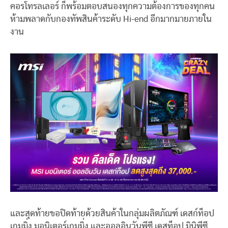
คอรโทรลเลอร์ ก็พร้อมตอบสนองทุกความต้องการของทุกคน
ห้ามพลาดกับกองทัพสินค้าระดับ Hi-end อีกมากมายภายใน
งาน
และสุดท้ายขอปิดท้ายด้วยสินค้าในกลุ่มผลิตภัณฑ์ เดสก์ท็อป
เกมมิ่ง มอนิเตอร์เกมมิ่ง และออลอินวันพีซี เดสท็อป มินิพีซี