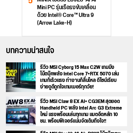
Mini PC รุ่นเรือธงขับเคลื่อน
ด้วย Intel® Core™ Ultra 9
(Arrow Lake-H)
บทความน่าสนใจ
รีวิว MSI Cyborg 15 Max C2W เกมมิ่ง
โน้ตบุ๊คพลัง Intel Core 7+RTX 5070 เล่น
เกมก็เร็วแรง ทำงานก็ลื่นไหล ดีไซน์เรียบ
ง่ายดูดีถูกใจเกมเมอร์ทุกวัย!
รีวิว MSI Claw 8 EX AI+ CG3EM สุดยอด
Handheld PC พลัง Intel Arc G3 Extreme
ใหม่ แรงพร้อมเล่นทุกเกม แบตอึดหลัก 10
ชม. พร้อมฟีเจอร์แน่นจัดเต็มถึงใจ!!