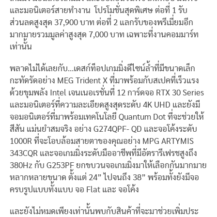
และมอนิเตอร์สายทำงาน โปรโมชั่นสุดพิเศษ ต่อที่ 1 รับ
ส่วนลดสูงสุด 37,900 บาท ต่อที่ 2 แลกรับของพรีเมี่ยมอีก
มากมายรวมมูลค่าสูงสุด 7,000 บาท เฉพาะที่งานคอมมาร์ท
เท่านั้น
พลาดไม่ได้เลยกับ…เดสก์ท็อปเกมมิ่งดีไซน์ล้ำที่มีขนาดเล็ก
กะทัดรัดอย่าง MEG Trident X ที่มาพร้อมกับสเปคที่เร็วแรง
ด้วยขุมพลัง Intel เจนเนอเรชั่นที่ 12 การ์ดจอ RTX 30 Series
และมอนิเตอร์ที่ความละเอียดสูงสุดระดับ 4K UHD และยังมี
จอมอนิเตอร์ที่มาพร้อมเทคโนโลยี Quantum Dot ที่จะช่วยให้
สีสัน แม่นยำสมจริง อย่าง G274QPF- QD และจอโค้งระดับ
1000R ที่จะโอบล้อมสายตาของคุณอย่าง MPG ARTYMIS
343CQR และจอเกมมิ่งระดับมืออาชีพที่มีอัตรารีเฟรชสูงถึง
380Hz กับ G253PF ยกขบวนจอเกมมิ่งมาให้เลือกกันมากมาย
หลากหลายขนาด ตั้งแต่ 24” ไปจนถึง 38” พร้อมทั้งยังมีจอ
ครบรูปแบบทั้งแบบ จอ Flat และ จอโค้ง
และยังไม่หมดเพียงเท่านั้นพบกับสินค้าที่จะมาช่วยเพิ่มประ