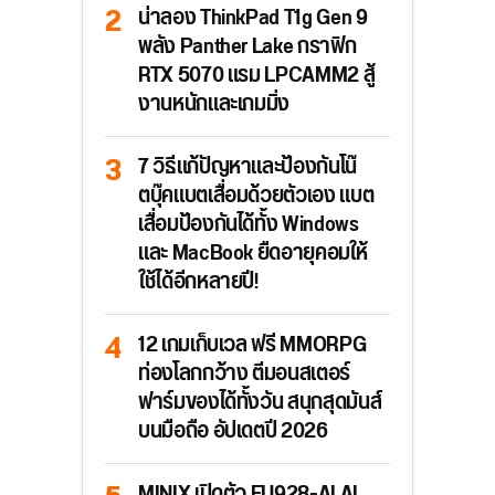
น่าลอง ThinkPad T1g Gen 9
พลัง Panther Lake กราฟิก
RTX 5070 แรม LPCAMM2 สู้
งานหนักและเกมมิ่ง
7 วิธีแก้ปัญหาและป้องกันโน๊
ตบุ๊คแบตเสื่อมด้วยตัวเอง แบต
เสื่อมป้องกันได้ทั้ง Windows
และ MacBook ยืดอายุคอมให้
ใช้ได้อีกหลายปี!
12 เกมเก็บเวล ฟรี MMORPG
ท่องโลกกว้าง ตีมอนสเตอร์
ฟาร์มของได้ทั้งวัน สนุกสุดมันส์
บนมือถือ อัปเดตปี 2026
MINIX เปิดตัว EU928-AI AI