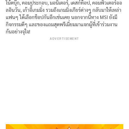
โน้ตบุ๊ก, คอมประกอบ, มอนิเตอร์, เดสก์ท็อป, คอมพิวเตอร์ออ
ลอินวัน, เก้าอี้เกมมิ่ง รวมถึงเกมมิ่งเกียร์ต่างๆ กลับมาให้เหล่า
แฟนๆ ได้เลือกช็อปกันอีกเช่นเคย นอกจากนี้ทาง MSI ยังมี
กิจกรรมดีๆ และของแถมสุดพรีเมี่ยมมาแจกผู้ที่เข้าร่วมงาน
กันอย่างจุใจ!
ADVERTISEMENT