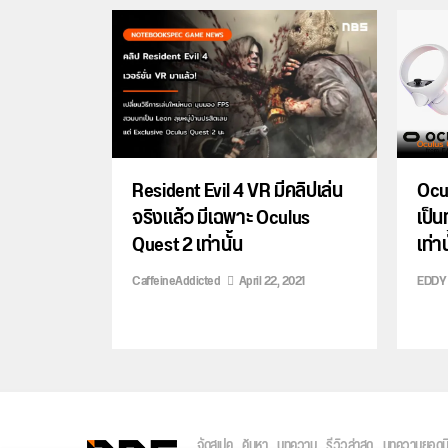
Resident Evil 4 VR มีคลิปเล่น
Ocu
จริงแล้ว มีเฉพาะ Oculus
เป็น
Quest 2 เท่านั้น
เท่าน
CaffeineAddicted
April 22, 2021
EDDY
จัดสเปค
ค้นหา
บทความ
รีวิวล่าสุด
บทความยอดน