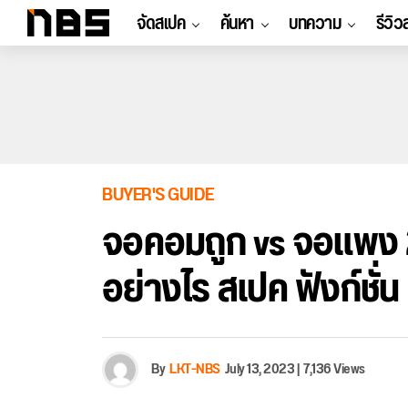
จัดสเปค
ค้นหา
บทความ
รีวิว
BUYER'S GUIDE
จอคอมถูก vs จอแพง 
อย่างไร สเปค ฟังก์ชั่น 
By
LKT-NBS
July 13, 2023
|
7,136 Views