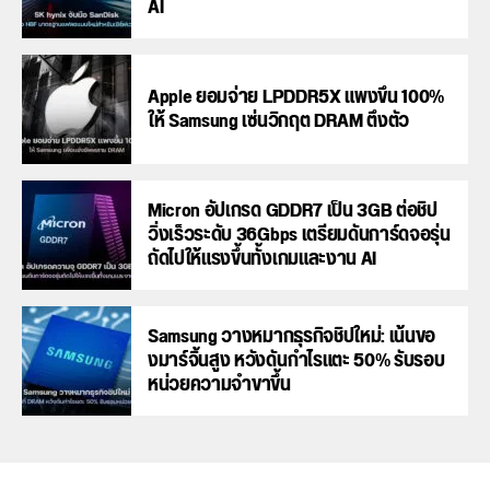
AI
Apple ยอมจ่าย LPDDR5X แพงขึ้น 100%
ให้ Samsung เซ่นวิกฤต DRAM ตึงตัว
Micron อัปเกรด GDDR7 เป็น 3GB ต่อชิป
วิ่งเร็วระดับ 36Gbps เตรียมดันการ์ดจอรุ่น
ถัดไปให้แรงขึ้นทั้งเกมและงาน AI
Samsung วางหมากธุรกิจชิปใหม่: เน้นขอ
งมาร์จิ้นสูง หวังดันกำไรแตะ 50% รับรอบ
หน่วยความจำขาขึ้น