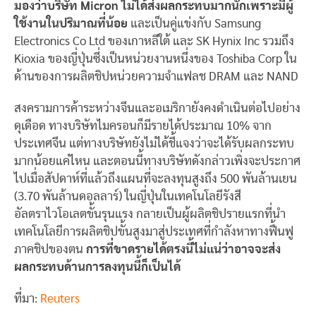
มองว่าบริษัท Micron ไม่ได้ส่งผลกระทบมากนักเพราะมีผู้
ใช้งานในปริมาณที่น้อย
และเป็นคู่แข่งกับ Samsung
Electronics Co Ltd ของเกาหลีใต้ และ SK Hynix Inc รวมถึง
Kioxia ของญี่ปุ่นซึ่งเป็นหน่วยงานหนึ่งของ Toshiba Corp ใน
ด้านของการผลิตชิปหน่วยความจำแฟลช DRAM และ NAND
สงครามการค้าระหว่างจีนและอเมริกายังคงดำเนินต่อไปอย่าง
ดุเดือด ทางบริษัทไมครอนก็มีรายได้ประมาณ 10% จาก
ประเทศจีน แต่ทางบริษัทยังไม่ได้ชี้แจงว่าจะได้รับผลกระทบ
มากน้อยแค่ไหน และตอนนี้ทางบริษัทดังกล่าวเพิ่งจะประกาศ
ไปเมื่อสัปดาห์ที่แล้วถึงแผนที่จะลงทุนสูงถึง 500 พันล้านเยน
(3.70 พันล้านดอลลาร์) ในญี่ปุ่นในเทคโนโลยีรังสี
อัลตราไวโอเลตขั้นรุนแรง กลายเป็นผู้ผลิตชิปรายแรกที่นำ
เทคโนโลยีการผลิตชิปขั้นสูงมาสู่ประเทศที่กำลังหาทางฟื้นฟู
ภาคชิปของตน
การที่ขาดรายได้ตรงนี้ไม่แน่ว่าอาจจะส่ง
ผลกระทบด้านการลงทุนนี้ก็เป็นได้
ที่มา:
Reuters