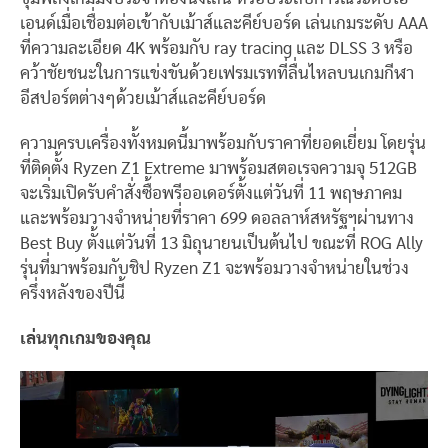
เอนด์เมื่อเชื่อมต่อเข้ากับเม้าส์และคีย์บอร์ด เล่นเกมระดับ AAA
ที่ความละเอียด 4K พร้อมกับ ray tracing และ DLSS 3 หรือ
คว้าชัยชนะในการแข่งขันด้วยเฟรมเรทที่ลื่นไหลบนเกมกีฬา
อีสปอร์ตต่างๆด้วยเม้าส์และคีย์บอร์ด
ความครบเครื่องทั้งหมดนี้มาพร้อมกับราคาที่ยอดเยี่ยม โดยรุ่น
ที่ติดตั้ง Ryzen Z1 Extreme มาพร้อมสตอเรจความจุ 512GB
จะเริ่มเปิดรับคำสั่งซื้อพรีออเดอร์ตั้งแต่วันที่ 11 พฤษภาคม
และพร้อมวางจำหน่ายที่ราคา 699 ดอลลาห์สหรัฐฯผ่านทาง
Best Buy ตั้งแต่วันที่ 13 มิถุนายนเป็นต้นไป ขณะที่ ROG Ally
รุ่นที่มาพร้อมกับชิป Ryzen Z1 จะพร้อมวางจำหน่ายในช่วง
ครึ่งหลังของปีนี้
เล่นทุกเกมของคุณ