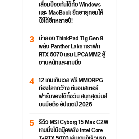
เสื่อมป้องกันได้ทั้ง Windows
และ MacBook ยืดอายุคอมให้
ใช้ได้อีกหลายปี!
น่าลอง ThinkPad T1g Gen 9
พลัง Panther Lake กราฟิก
RTX 5070 แรม LPCAMM2 สู้
งานหนักและเกมมิ่ง
12 เกมเก็บเวล ฟรี MMORPG
ท่องโลกกว้าง ตีมอนสเตอร์
ฟาร์มของได้ทั้งวัน สนุกสุดมันส์
บนมือถือ อัปเดตปี 2026
รีวิว MSI Cyborg 15 Max C2W
เกมมิ่งโน้ตบุ๊คพลัง Intel Core
7+RTX 5070 เล่นเกมก็เร็วแรง