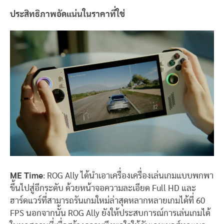
ประสิทธิภาพอัดแน่นในราคาที่ใช่
ME Time
: ROG Ally ได้นำเอาเครื่องเครื่องเล่นเกมแบบพกพา
ขึ้นไปสู่อีกระดับ ด้วยหน้าจอความละเอียด Full HD และ
ฮาร์ดแวร์ที่สามารถรันเกมใหม่ล่าสุดหลากหลายเกมได้ที่ 60
FPS นอกจากนั้น ROG Ally ยังให้ประสบการณ์การเล่นเกมได้