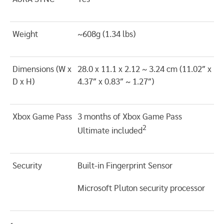
Weight
~608g (1.34 lbs)
Dimensions (W x
28.0 x 11.1 x 2.12 ~ 3.24 cm (11.02″ x
D x H)
4.37″ x 0.83″ ~ 1.27″)
Xbox Game Pass
3 months of Xbox Game Pass
2
Ultimate included
Security
Built-in Fingerprint Sensor
Microsoft Pluton security processor