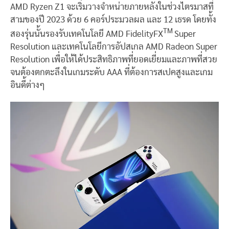
AMD Ryzen Z1 จะเริ่มวางจำหน่ายภายหลังในช่วงไตรมาสที่
สามของปี 2023 ด้วย 6 คอร์ประมวลผล และ 12 เธรด โดยทั้ง
TM
สองรุ่นนั้นรองรับเทคโนโลยี AMD FidelityFX
Super
Resolution และเทคโนโลยีการอัปสเกล AMD Radeon Super
Resolution เพื่อให้ได้ประสิทธิภาพที่ยอดเยี่ยมและภาพที่สวย
จนต้องตกตะลึงในเกมระดับ AAA ที่ต้องการสเปคสูงและเกม
อินดี้ต่างๆ