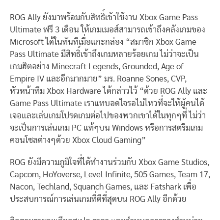
ROG Ally ยังมาพร้อมกับสิทธิ์เข้าใช้งาน Xbox Game Pass
Ultimate ฟรี 3 เดือน ให้เกมเมอส์สามารถเข้าถึงคลังเกมของ
Microsoft ได้ในทันทีเมื่อแกะกล่อง “สมาชิก Xbox Game
Pass Ultimate มีสิทธิ์เข้าถึงเกมหลายร้อยเกม ไม่ว่าจะเป็น
เกมฮิตอย่าง Minecraft Legends, Grounded, Age of
Empire IV และอีกมากมาย” มร. Roanne Sones, CVP,
หัวหน้าทีม Xbox Hardware ได้กล่าวไว้ “ด้วย ROG Ally และ
Game Pass Ultimate เราแทบอดใจรอไม่ไหวที่จะให้ผู้คนได้
เจอและเล่นเกมโปรดเกมต่อไปของพวกเขาได้ในทุกๆที่ ไม่ว่า
จะเป็นการเล่นเกม PC แท้ๆบน Windows หรือการสตรีมเกม
คอนโซลต่างๆด้วย Xbox Cloud Gaming”
ROG ยังมีความภูมิใจที่ได้ทำงานร่วมกับ Xbox Game Studios,
Capcom, HoYoverse, Level Infinite, 505 Games, Team 17,
Nacon, Techland, Squanch Games, และ Fatshark เพื่อ
ประสบการณ์การเล่นเกมที่ดีที่สุดบน ROG Ally อีกด้วย