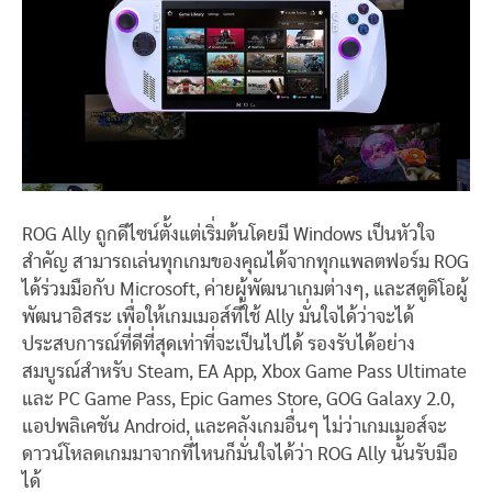
ROG Ally ถูกดีไซน์ตั้งแต่เริ่มต้นโดยมี Windows เป็นหัวใจ
สำคัญ สามารถเล่นทุกเกมของคุณได้จากทุกแพลตฟอร์ม ROG
ได้ร่วมมือกับ Microsoft, ค่ายผู้พัฒนาเกมต่างๆ, และสตูดิโอผู้
พัฒนาอิสระ เพื่อให้เกมเมอส์ที่ใช้ Ally มั่นใจได้ว่าจะได้
ประสบการณ์ที่ดีที่สุดเท่าที่จะเป็นไปได้ รองรับได้อย่าง
สมบูรณ์สำหรับ Steam, EA App, Xbox Game Pass Ultimate
และ PC Game Pass, Epic Games Store, GOG Galaxy 2.0,
แอปพลิเคชัน Android, และคลังเกมอื่นๆ ไม่ว่าเกมเมอส์จะ
ดาวน์โหลดเกมมาจากที่ไหนก็มั่นใจได้ว่า ROG Ally นั้นรับมือ
ได้