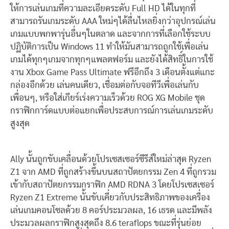
ให้การเล่นเกมที่ความละเอียดระดับ Full HD ได้ในทุกที่
สามารถรันเกมระดับ AAA ใหม่ๆได้ลื่นไหลยิ่งกว่าอุปกรณ์เล่น
เกมแบบพกพารุ่นอื่นๆในตลาด และจากการที่เลือกใช้ระบบ
ปฏิบัติการเป็น Windows 11 ทำให้มันสามารถถูกใช้เพื่อเล่น
เกมได้ทุกๆเกมจากทุกๆแพลตฟอร์ม และยังได้สิทธิ์ในการใช้
งาน Xbox Game Pass Ultimate ฟรีอีกถึง 3 เดือนตั้งแต่แกะ
กล่องอีกด้วย เล่นคนเดียว, เชื่อมต่อกับจอทีวีเพื่อเล่นกับ
เพื่อนๆ, หรือใส่เกียร์เร่งความเร็วด้วย ROG XG Mobile ชุด
กราฟิกการ์ดแบบต่อแยกเพื่อประสบการณ์การเล่นเกมระดับ
สูงสุด
Ally นั้นถูกขับเคลื่อนด้วยโปรเซสเซอร์ซีรีส์ใหม่ล่าสุด Ryzen
Z1 จาก AMD ที่ถูกสร้างขึ้นบนสถาปัตยกรรม Zen 4 ที่ถูกรวม
เข้ากับสถาปัตยกรรมกราฟิก AMD RDNA 3 โดยโปรเซสเซอร์
Ryzen Z1 Extreme นั้นขับเคี่ยวกับประสิทธิภาพของเครื่อง
เล่นเกมคอนโซลด้วย 8 คอร์ประมวลผล, 16 เธรด และมีพลัง
ประมวลผลกราฟิกสูงสุดถึง 8.6 teraflops ขณะที่รุ่นย่อย