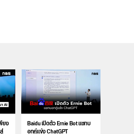
พียง
Baidu เปิดตัว Ernie Bot แชทบ
ู่
อทคู่แข่ง ChatGPT