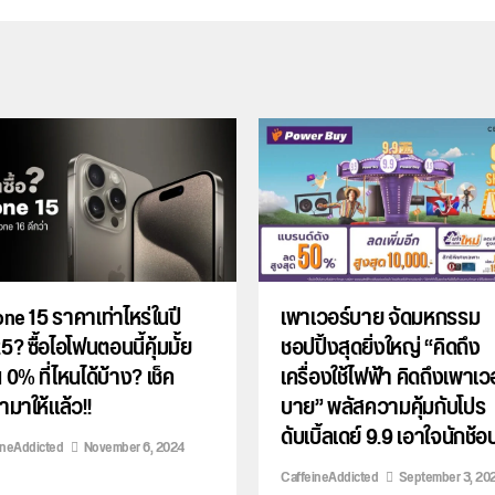
ne 15 ราคาเท่าไหร่ในปี
เพาเวอร์บาย จัดมหกรรม
? ซื้อไอโฟนตอนนี้คุ้มมั้ย
ชอปปิ้งสุดยิ่งใหญ่ “คิดถึง
 0% ที่ไหนได้บ้าง? เช็ค
เครื่องใช้ไฟฟ้า คิดถึงเพาเว
มาให้แล้ว!!
บาย” พลัสความคุ้มกับโปร
ดับเบิ้ลเดย์ 9.9 เอาใจนักช้อ
ineAddicted
November 6, 2024
CaffeineAddicted
September 3, 20