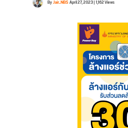
By
Jair_NBS
April 27, 2023
|
1,162 Views