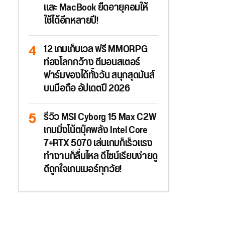
และ MacBook ยืดอายุคอมให้
ใช้ได้อีกหลายปี!
12 เกมเก็บเวล ฟรี MMORPG
ท่องโลกกว้าง ตีมอนสเตอร์
ฟาร์มของได้ทั้งวัน สนุกสุดมันส์
บนมือถือ อัปเดตปี 2026
รีวิว MSI Cyborg 15 Max C2W
เกมมิ่งโน้ตบุ๊คพลัง Intel Core
7+RTX 5070 เล่นเกมก็เร็วแรง
ทำงานก็ลื่นไหล ดีไซน์เรียบง่ายดู
ดีถูกใจเกมเมอร์ทุกวัย!