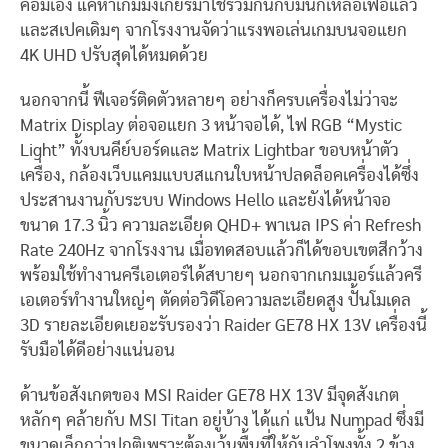
คอมเอง แค่หาเกมมิ่งเกียร์มาใช้ร่วมกันกับมันก็เหลือเฟือแล้ว
และสเปคเดิมๆ จากโรงงานจัดว่าแรงพอเล่นเกมบนจอแยก
4K UHD ปรับสุดได้หมดด้วย
นอกจากนี้ ฟีเจอร์ติดตัวหลายๆ อย่างก็ครบเครื่องไม่ว่าจะ
Matrix Display ต่อจอแยก 3 หน้าจอได้, ไฟ RGB “Mystic
Light” ทั้งบนคีย์บอร์ดและ Matrix Lightbar ขอบหน้าตัว
เครื่อง, กล้องเว็บแคมแบบสแกนใบหน้าปลดล็อคเครื่องได้ซึ่ง
ประสานงานกับระบบ Windows Hello และยังได้หน้าจอ
ขนาด 17.3 นิ้ว ความละเอียด QHD+ พาเนล IPS ค่า Refresh
Rate 240Hz จากโรงงาน เมื่อทดสอบแล้วก็ได้ขอบเขตสีกว้าง
พร้อมใช้ทำงานครีเอเตอร์ได้สบายๆ นอกจากเกมเมอร์แล้วครี
เอเตอร์ทำงานใหญ่ๆ ตัดต่อวิดีโอความละเอียดสูง ปั้นโมเดล
3D รายละเอียดเยอะรับรองว่า Raider GE78 HX 13V เครื่องนี้
รับมือได้ดีอย่างแน่นอน
ด้านข้อสังเกตของ MSI Raider GE78 HX 13V มีจุดสังเกต
หลักๆ คล้ายกับ MSI Titan อยู่บ้าง ได้แก่ แป้น Numpad ซึ่งมี
ขนาดเล็กกว่าปกติเพราะต้องเว้นพื้นที่ให้กับลำโพงทั้ง 2 ข้าง