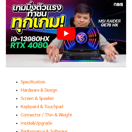
Specification
Hardware & Design
Screen & Speaker
Keyboard & Touchpad
Connector / Thin & Weight
Inside&Upgrade
Performance & Software