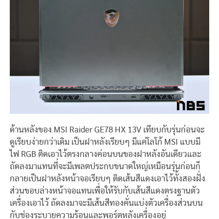
ด้านหลังของ MSI Raider GE78 HX 13V เทียบกับรุ่นก่อนจะ
ดูเรียบง่ายกว่าเดิม เป็นฝาหลังเรียบๆ มีแค่โลโก้ MSI แบบมี
ไฟ RGB ติดเอาไว้ตรงกลางค่อนบนของฝาหลังอันเดียวและ
ถัดลงมาแทนที่จะมีเพลตประกบขนาดใหญ่เหมือนรุ่นก่อนก็
กลายเป็นฝาหลังหน้าจอเรียบๆ ติดเส้นสีแดงเอาไว้ทั้งสองฝั่ง
ส่วนขอบล่างหน้าจอแทนเพื่อให้รับกับเส้นสีแดงตรงฐานตัว
เครื่องเอาไว้ ถัดลงมาจะมีเส้นสีทองคั่นแบ่งตัวเครื่องส่วนบน
กับช่องระบายความร้อนและพอร์ตหลังเครื่องอยู่