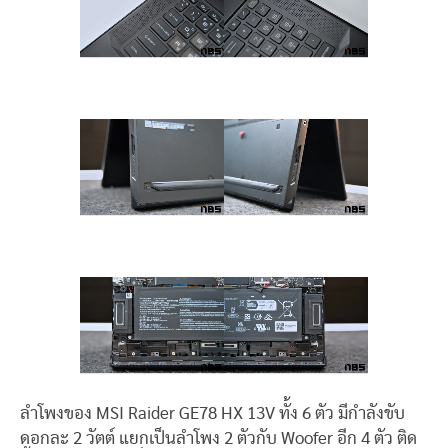
ลำโพงของ MSI Raider GE78 HX 13V ทั้ง 6 ตัว มีกำลังขับ
ดอกละ 2 วัตต์ แยกเป็นลำโพง 2 ตัวกับ Woofer อีก 4 ตัว ติด