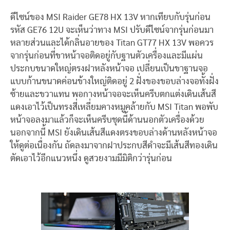
ดีไซน์ของ MSI Raider GE78 HX 13V หากเทียบกับรุ่นก่อน
รหัส GE76 12U จะเห็นว่าทาง MSI ปรับดีไซน์จากรุ่นก่อนมา
หลายส่วนและได้กลิ่นอายของ Titan GT77 HX 13V พอควร
จากรุ่นก่อนที่ขาหน้าจอติดอยู่กับฐานตัวเครื่องและมีแผ่น
ประกบขนาดใหญ่ตรงฝาหลังหน้าจอ เปลี่ยนเป็นขาฐานจอ
แบบก้านขนาดค่อนข้างใหญ่ติดอยู่ 2 ฝั่งของขอบล่างจอทั้งฝั่ง
ซ้ายและขวาแทน พอกางหน้าจอจะเห็นครีบตกแต่งเดินเส้นสี
แดงเอาไว้เป็นทรงสี่เหลี่ยมคางหมูคล้ายกับ MSI Titan พอพับ
หน้าจอลงมาแล้วก็จะเห็นครีบชุดนี้ด้านนอกตัวเครื่องด้วย
นอกจากนี้ MSI ยังเดินเส้นสีแดงตรงขอบล่างด้านหลังหน้าจอ
ให้ดูต่อเนื่องกัน ถัดลงมาจากฝาประกบสีดำจะมีเส้นสีทองเดิน
ตัดเอาไว้อีกแนวหนึ่ง ดูสวยงามมีมิติกว่ารุ่นก่อน