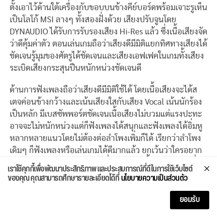
ตั้งเอาไว้ด้านใต้เครื่องกับขอบบนข้างคีย์บอร์ดพร้อมเจาะรูเห็น
เป็นโลโก้ MSI ลางๆ ทั้งสองฝั่งด้วย เสียงปรับจูนโดย
DYNAUDIO ได้รับการรับรองเสียง Hi-Res แล้ว ซึ่งเนื้อเสียงจัด
ว่าดีคุ้มค่าตัว ตอนเล่นเกมถือว่าเสียงดีมีมิติแยกทิศทางเสียงได้
ชัดเจนรู้มุมของศัตรูได้ชัดเจนและเสียงเอฟเฟคในเกมทั้งเสียง
ระเบิดเสียงกระสุนปืนหนักหน่วงชัดเจนดี
ด้านการฟังเพลงถือว่าเสียงดีมีมิติใช้ได้ โดยเนื้อเสียงจะได้ส
เตจค่อนข้างกว้างและเน้นเสียงใสกับเสียง Vocal เน้นนักร้อง
เป็นหลัก มีเบสซัพพอร์ตชัดเจนเนื้อเสียงไม่บวมแต่แรงปะทะ
อาจจะไม่หนักหน่วงแต่ก็ฟังเพลงได้สนุกและฟังเพลงได้อิ่มหู
หลากหลายแนวโดยไม่ต้องต่อลำโพงเพิ่มก็ได้ เรียกว่าลำโพง
เดิมๆ ก็ฟังเพลงหรือเล่นเกมได้ดีมากแล้ว ยกเว้นว่าใครอยาก
ต่อลำโพงแบบ 7.1 แชนแนลเพิ่มเติมก็ค่อยซื้อมาต่อแยกเพิ่ม
เราใช้คุกกี้เพื่อพัฒนาประสิทธิภาพ และประสบการณ์ที่ดีในการใช้เว็บไซต์
มิติและแชนแนลเสียงก็ได้
ของคุณ คุณสามารถศึกษารายละเอียดได้ที่
นโยบายความเป็นส่วนตัว
ยอมรับ
Keyboard & Touchpad