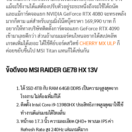
แม้จะใช้งานได้แต่ต้องปรับตัวอยู่ระยะหนึ่งถึงจะใช้ได้ถนัด
และแม้การ์ดจอแยก NVIDIA GeForce RTX 4080 จะทรงพลัง
มากก็ตาม แต่สำหรับเกมมิ่งโน๊ตบุ๊คราคา 169,990 บาท ก็
อยากให้ทางบริษัทติดตั้งการ์ดจอแยก GeForce RTX 4090
เข้ามาเลยดีกว่า ส่วนถ้าเกมเมอร์คนไหนอยากได้สเปคอัพ
เกรดเพิ่มได้เยอะ ได้ใช้คีย์บอร์ดสวิตช์
CHERRY MX ULP
ก็
ค่อยขยับขึ้นไป MSI Titan แทนก็ได้เช่นกัน
ข้อดีของ MSI RAIDER GE78 HX 13V
ได้ SSD 4TB กับ RAM 64GB DDR5 เป็นความจุสูงสุดจาก
โรงงาน ไม่ต้องเพิ่มก็ได้
ติดตั้ง Intel Core i9-13980HX ประสิทธิภาพสูงสุดมาให้ใช้
ทำงานดีเล่นเกมได้ไหลลื่น
หน้าจอ 17.3 นิ้ว ความละเอียด QHD+ พาเนล IPS ค่า
Refresh Rate สูง 240Hz เล่นเกมดีมาก