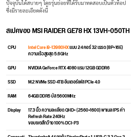
ปัจจุบันได้สบายๆ โดยรุ่นย่อยที่ได้รับมาทดสอบเป็นตัวท็อป
ซึ่งมีรายละเอียดดังนี้
สเปคของ MSI RAIDER GE78 HX 13VH-050TH
CPU
Intel Core i9-13980HX
แบบ 24 คอร์ 32 เธรด (8P+16E)
ความเร็วสูงสุด 5.6GHz
GPU
NVIDIA GeForce RTX 4080 แรม 12GB GDDR6
SSD
M.2 NVMe SSD 4TB อินเตอร์เฟส PCIe 4.0
RAM
64GB DDR5 บัส 5600MHz
Display
17.3 นิ้ว ความละเอียด QHD+ (2560×1600) พาเนล IPS ค่า
Refresh Rate 240Hz
ขอบเขตสีกว้าง 100% DCI-P3