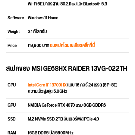
Wi-Fi 6E มาตรฐาน 802.11ax และ Bluetooth 5.3
Software
Windows 11 Home
Weight
3.1 กิโลกรัม
Price
119,900 บาท
ชมสเปคโดยละเอียดคลิ๊กที่นี่
สเปคของ MSI GE68HX RAIDER 13VG-022TH
CPU
Intel Core i7-13700HX
แบบ 16 คอร์ 24 เธรด (8P+8E)
ความเร็วสูงสุด 5.0GHz
GPU
NVIDIA GeForce RTX 4070 แรม 8GB GDDR6
SSD
M.2 NVMe SSD 2TB อินเตอร์เฟส PCIe 4.0
RAM
16GB DDR5 บัส 5600MHz