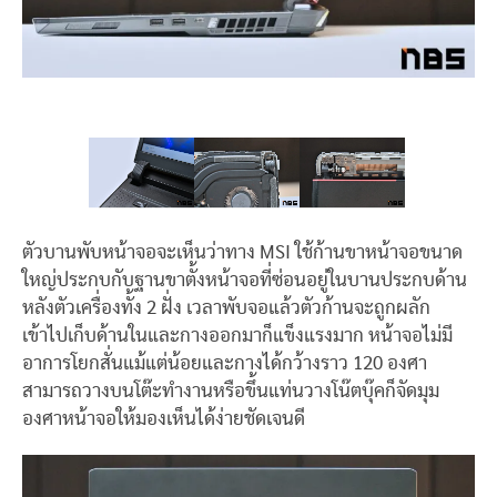
ตัวบานพับหน้าจอจะเห็นว่าทาง MSI ใช้ก้านขาหน้าจอขนาด
ใหญ่ประกบกับฐานขาตั้งหน้าจอที่ซ่อนอยู่ในบานประกบด้าน
หลังตัวเครื่องทั้ง 2 ฝั่ง เวลาพับจอแล้วตัวก้านจะถูกผลัก
เข้าไปเก็บด้านในและกางออกมาก็แข็งแรงมาก หน้าจอไม่มี
อาการโยกสั่นแม้แต่น้อยและกางได้กว้างราว 120 องศา
สามารถวางบนโต๊ะทำงานหรือขึ้นแท่นวางโน๊ตบุ๊คก็จัดมุม
องศาหน้าจอให้มองเห็นได้ง่ายชัดเจนดี