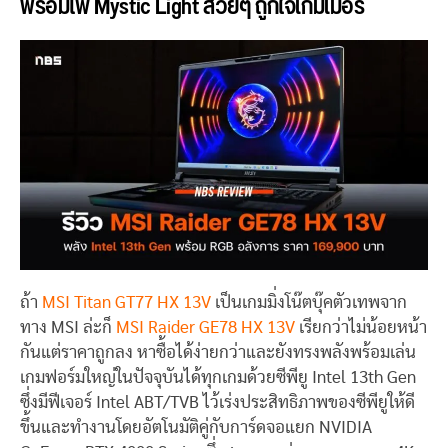
พร้อมไฟ Mystic Light สวยๆ ถูกใจเกมเมอร์
ถ้า
MSI Titan GT77 HX 13V
เป็นเกมมิ่งโน๊ตบุ๊คตัวเทพจาก
ทาง MSI ล่ะก็
MSI Raider GE78 HX 13V
เรียกว่าไม่น้อยหน้า
กันแต่ราคาถูกลง หาซื้อได้ง่ายกว่าและยังทรงพลังพร้อมเล่น
เกมฟอร์มใหญ่ในปัจจุบันได้ทุกเกมด้วยซีพียู Intel 13th Gen
ซึ่งมีฟีเจอร์ Intel ABT/TVB ไว้เร่งประสิทธิภาพของซีพียูให้ดี
ขึ้นและทำงานโดยอัตโนมัติคู่กับการ์ดจอแยก NVIDIA