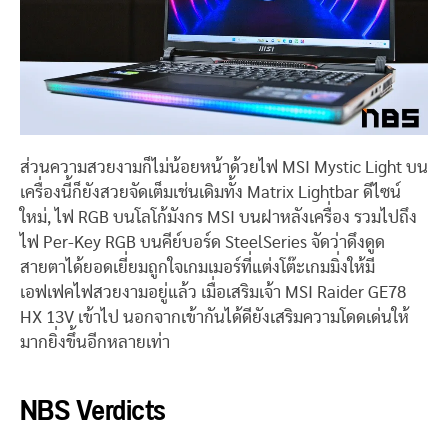
ส่วนความสวยงามก็ไม่น้อยหน้าด้วยไฟ MSI Mystic Light บน
เครื่องนี้ก็ยังสวยจัดเต็มเช่นเดิมทั้ง Matrix Lightbar ดีไซน์
ใหม่, ไฟ RGB บนโลโก้มังกร MSI บนฝาหลังเครื่อง รวมไปถึง
ไฟ Per-Key RGB บนคีย์บอร์ด SteelSeries จัดว่าดึงดูด
สายตาได้ยอดเยี่ยมถูกใจเกมเมอร์ที่แต่งโต๊ะเกมมิ่งให้มี
เอฟเฟคไฟสวยงามอยู่แล้ว เมื่อเสริมเจ้า MSI Raider GE78
HX 13V เข้าไป นอกจากเข้ากันได้ดียังเสริมความโดดเด่นให้
มากยิ่งขึ้นอีกหลายเท่า
NBS Verdicts