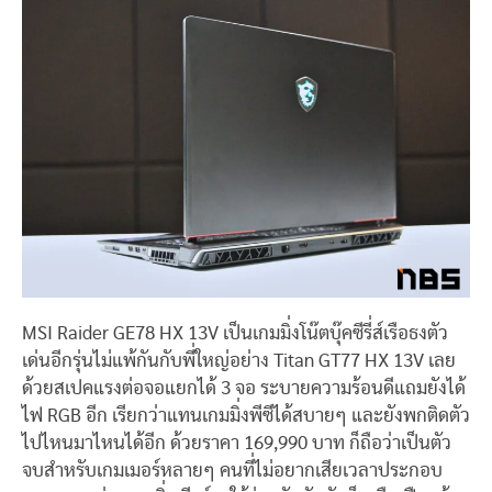
MSI Raider GE78 HX 13V เป็นเกมมิ่งโน๊ตบุ๊คซีรี่ส์เรือธงตัว
เด่นอีกรุ่นไม่แพ้กันกับพี่ใหญ่อย่าง Titan GT77 HX 13V เลย
ด้วยสเปคแรงต่อจอแยกได้ 3 จอ ระบายความร้อนดีแถมยังได้
ไฟ RGB อีก เรียกว่าแทนเกมมิ่งพีซีได้สบายๆ และยังพกติดตัว
ไปไหนมาไหนได้อีก ด้วยราคา 169,990 บาท ก็ถือว่าเป็นตัว
จบสำหรับเกมเมอร์หลายๆ คนที่ไม่อยากเสียเวลาประกอบ