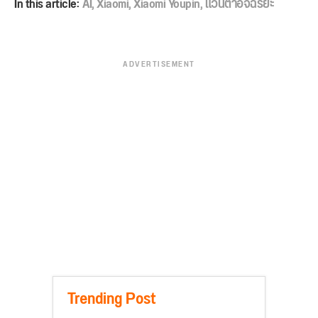
In this article:
AI
,
Xiaomi
,
Xiaomi Youpin
,
แว่นตาอัจฉริยะ
ADVERTISEMENT
Trending Post