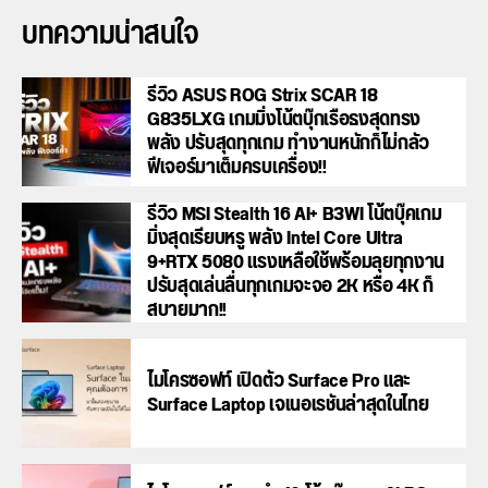
บทความน่าสนใจ
รีวิว ASUS ROG Strix SCAR 18
G835LXG เกมมิ่งโน้ตบุ๊กเรือธงสุดทรง
พลัง ปรับสุดทุกเกม ทำงานหนักก็ไม่กลัว
ฟีเจอร์มาเต็มครบเครื่อง!!
รีวิว MSI Stealth 16 AI+ B3WI โน้ตบุ๊คเกม
มิ่งสุดเรียบหรู พลัง Intel Core Ultra
9+RTX 5080 แรงเหลือใช้พร้อมลุยทุกงาน
ปรับสุดเล่นลื่นทุกเกมจะจอ 2K หรือ 4K ก็
สบายมาก!!
ไมโครซอฟท์ เปิดตัว Surface Pro และ
Surface Laptop เจเนอเรชันล่าสุดในไทย