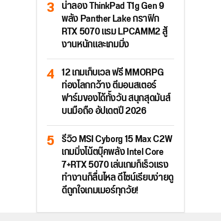
น่าลอง ThinkPad T1g Gen 9
พลัง Panther Lake กราฟิก
RTX 5070 แรม LPCAMM2 สู้
งานหนักและเกมมิ่ง
12 เกมเก็บเวล ฟรี MMORPG
ท่องโลกกว้าง ตีมอนสเตอร์
ฟาร์มของได้ทั้งวัน สนุกสุดมันส์
บนมือถือ อัปเดตปี 2026
รีวิว MSI Cyborg 15 Max C2W
เกมมิ่งโน้ตบุ๊คพลัง Intel Core
7+RTX 5070 เล่นเกมก็เร็วแรง
ทำงานก็ลื่นไหล ดีไซน์เรียบง่ายดู
ดีถูกใจเกมเมอร์ทุกวัย!