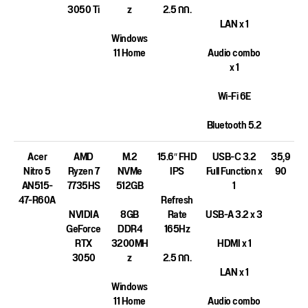
3050 Ti
z
2.5 กก.
LAN x 1
Windows
11 Home
Audio combo
x 1
Wi-Fi 6E
Bluetooth 5.2
Acer
AMD
M.2
15.6″ FHD
USB-C 3.2
35,9
Nitro 5
Ryzen 7
NVMe
IPS
Full Function x
90
AN515-
7735HS
512GB
1
47-R60A
Refresh
NVIDIA
8GB
Rate
USB-A 3.2 x 3
GeForce
DDR4
165Hz
RTX
3200MH
HDMI x 1
3050
z
2.5 กก.
LAN x 1
Windows
11 Home
Audio combo