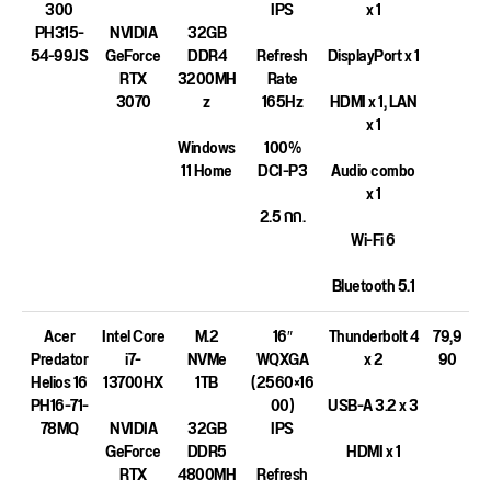
300
IPS
x 1
PH315-
NVIDIA
32GB
54-99JS
GeForce
DDR4
Refresh
DisplayPort x 1
RTX
3200MH
Rate
3070
z
165Hz
HDMI x 1, LAN
x 1
Windows
100%
11 Home
DCI-P3
Audio combo
x 1
2.5 กก.
Wi-Fi 6
Bluetooth 5.1
Acer
Intel Core
M.2
16″
Thunderbolt 4
79,9
Predator
i7-
NVMe
WQXGA
x 2
90
Helios 16
13700HX
1TB
(2560×16
PH16-71-
00)
USB-A 3.2 x 3
78MQ
NVIDIA
32GB
IPS
GeForce
DDR5
HDMI x 1
RTX
4800MH
Refresh