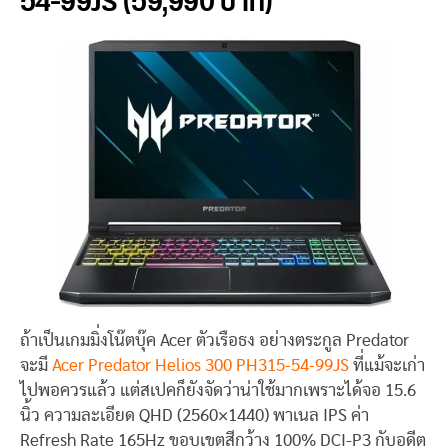
54-99JS (59,990 บาท)
ถ้าเป็นเกมมิ่งโน๊ตบุ๊ค Acer ตัวเรือธง อย่างตระกูล Predator
จะมี
Acer Predator Helios 300 PH315-54-99JS
ที่แม้จะเก่า
ไปพอควรแล้ว แต่สเปคก็ยังจัดว่าน่าใช้มากเพราะได้จอ 15.6
นิ้ว ความละเอียด QHD (2560×1440) พาเนล IPS ค่า
Refresh Rate 165Hz ขอบเขตสีกว้าง 100% DCI-P3 กับอดีต