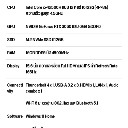
CPU
Intel Core i5-12500H แบบ 12 คอร์ 16 เธรด (4P+8E)
ความเร็วสูงสุด 4.5GHz
GPU
NVIDIA GeForce RTX 3060 แรม 6GB GDDR6
SSD
M.2 NVMe SSD 512GB
RAM
16GB DDR5 บัส 4800MHz
Display
15.6 นิ้ว ความละเอียด Full HD พาเนล IPS ค่า Refresh Rate
165Hz
Connecti
Thunderbolt 4 x 1, USB-A 3.2 x 3, HDMI x 1, LAN x 1, Audio
vity
combo x 1
Wi-Fi 6 มาตรฐาน 802.11ax และ Bluetooth 5.1
Software
Windows 11 Home