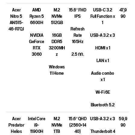
Acer
AMD
M.2
15.6″ FHD
USB-C 3.2
47,9
Nitro 5
Ryzen 5
NVMe
IPS
Full Function x
90
AN515-
6600H
512GB
1
46-R7QJ
Refresh
NVIDIA
16GB
Rate
USB-A 3.2 x 3
GeForce
DDR5
165Hz
RTX
3200MH
HDMI x 1
3060
z
2.5 กก.
LAN x 1
Windows
11 Home
Audio combo
x 1
Wi-Fi 6E
Bluetooth 5.2
Acer
Intel Core
M.2
15.6″ QHD
USB-A 3.2 x 3
59,9
Predator
i9-
NVMe
(2560×14
90
Helios
11900H
1TB
40)
Thunderbolt 4