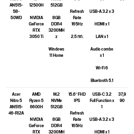
AN515-
12500H
512GB
58-
Refresh
USB-A 3.2 x 3
50WD
NVIDIA
8GB
Rate
GeForce
DDR4
165Hz
HDMI x 1
RTX
3200MH
3050 Ti
z
2.5 กก.
LAN x 1
Windows
Audio combo
11 Home
x 1
Wi-Fi 6
Bluetooth 5.1
Acer
AMD
M.2
15.6″ FHD
USB-C 3.2
37,9
Nitro 5
Ryzen 5
NVMe
IPS
Full Function x
90
AN515-
6600H
512GB
1
46-R12A
Refresh
NVIDIA
8GB
Rate
USB-A 3.2 x 3
GeForce
DDR4
165Hz
RTX
3200MH
HDMI x 1