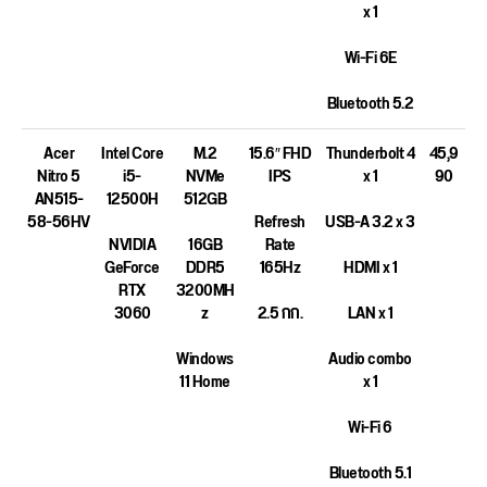
x 1
Wi-Fi 6E
Bluetooth 5.2
Acer
Intel Core
M.2
15.6″ FHD
Thunderbolt 4
45,9
Nitro 5
i5-
NVMe
IPS
x 1
90
AN515-
12500H
512GB
58-56HV
Refresh
USB-A 3.2 x 3
NVIDIA
16GB
Rate
GeForce
DDR5
165Hz
HDMI x 1
RTX
3200MH
3060
z
2.5 กก.
LAN x 1
Windows
Audio combo
11 Home
x 1
Wi-Fi 6
Bluetooth 5.1