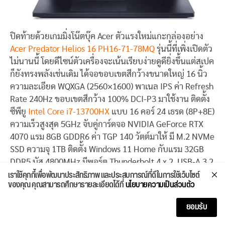
ปิดท้ายด้วยเกมมิ่งโน๊ตบุ๊ค Acer ตัวแรงใหม่แกะกล่องอย่าง
Acer Predator Helios 16 PH16-71-78MQ
รุ่นนี้ที่เพิ่งเปิดตัว
ไม่นานนี้ โดยดีไซน์ตัวเครื่องจะเน้นเรียบง่ายดูดียิ่งขึ้นแต่สเปค
ก็ยังทรงพลังเช่นเดิม ได้จอขอบเขตสีกว้างขนาดใหญ่ 16 นิ้ว
ความละเอียด WQXGA (2560×1600) พาเนล IPS ค่า Refresh
Rate 240Hz ขอบเขตสีกว้าง 100% DCI-P3 มาใช้งาน ติดตั้ง
ซีพียู
Intel Core i7-13700HX
แบบ 16 คอร์ 24 เธรด (8P+8E)
ความเร็วสูงสุด 5GHz จับคู่การ์ดจอ NVIDIA GeForce RTX
4070 แรม 8GB GDDR6 ค่า TGP 140 วัตต์มาให้ มี M.2 NVMe
SSD ความจุ 1TB ติดตั้ง Windows 11 Home กับแรม 32GB
DDR5 บัส 4800MHz มีพอร์ต Thunderbolt 4 x 2, USB-A 3.2
เราใช้คุกกี้เพื่อพัฒนาประสิทธิภาพ และประสบการณ์ที่ดีในการใช้เว็บไซต์
x 3, HDMI x 1, LAN x 1, Audio combo x 1 เชื่อมต่อ Wi-Fi 6E
ของคุณ คุณสามารถศึกษารายละเอียดได้ที่
นโยบายความเป็นส่วนตัว
มาตรฐาน 802.11ax และ Bluetooth 5.2 ได้ น้ำหนักเพิ่มขึ้น
เล็กน้อยเป็น 2.6 กิโลกรัม นับเป็นตัวแรงรุ่นใหม่ล่าสุดใน
ยอมรับ
ตระกูล Predator เพื่อเกมเมอร์และครีเอเตอร์ที่อยากได้ของ
แรงเอาไว้ใช้ จะเอาไว้เล่นเกมบนจอหลักหรือต่อหน้าจอแยก