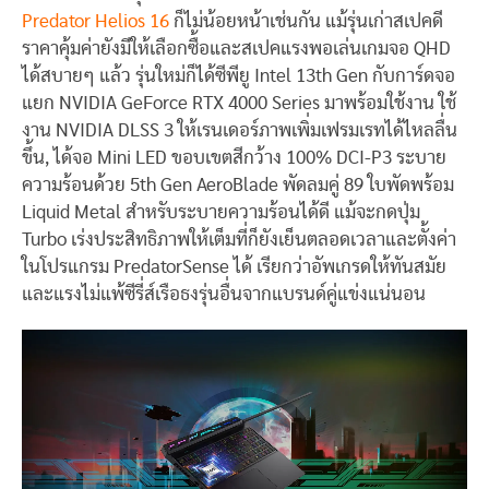
Predator Helios 16
ก็ไม่น้อยหน้าเช่นกัน แม้รุ่นเก่าสเปคดี
ราคาคุ้มค่ายังมีให้เลือกซื้อและสเปคแรงพอเล่นเกมจอ QHD
ได้สบายๆ แล้ว รุ่นใหม่ก็ได้ซีพียู Intel 13th Gen กับการ์ดจอ
แยก NVIDIA GeForce RTX 4000 Series มาพร้อมใช้งาน ใช้
งาน NVIDIA DLSS 3 ให้เรนเดอร์ภาพเพิ่มเฟรมเรทได้ไหลลื่น
ขึ้น, ได้จอ Mini LED ขอบเขตสีกว้าง 100% DCI-P3 ระบาย
ความร้อนด้วย 5th Gen AeroBlade พัดลมคู่ 89 ใบพัดพร้อม
Liquid Metal สำหรับระบายความร้อนได้ดี แม้จะกดปุ่ม
Turbo เร่งประสิทธิภาพให้เต็มที่ก็ยังเย็นตลอดเวลาและตั้งค่า
ในโปรแกรม PredatorSense ได้ เรียกว่าอัพเกรดให้ทันสมัย
และแรงไม่แพ้ซีรี่ส์เรือธงรุ่นอื่นจากแบรนด์คู่แข่งแน่นอน