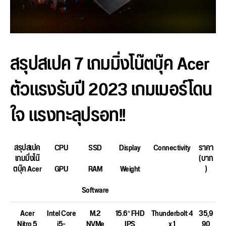
สรุปสเปค 7 เกมมิ่งโน๊ตบุ๊ค Acer
ตัวแรงรับปี 2023 เกมเมอร์โดน
ใจ แรงทะลุปรอท!!
สรุปสเปค
CPU
SSD
Display
Connectivity
ราคา
เกมมิ่งโน๊
(บาท
ตบุ๊ค Acer
GPU
RAM
Weight
)
Software
Acer
Intel Core
M.2
15.6″ FHD
Thunderbolt 4
35,9
Nitro 5
i5-
NVMe
IPS
x 1
90