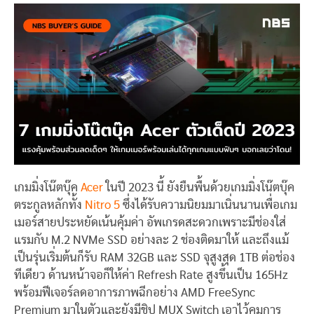
เกมมิ่งโน๊ตบุ๊ค
Acer
ในปี 2023 นี้ ยังยืนพื้นด้วยเกมมิ่งโน๊ตบุ๊ค
ตระกูลหลักทั้ง
Nitro 5
ซึ่งได้รับความนิยมมาเนิ่นนานเพื่อเกม
เมอร์สายประหยัดเน้นคุ้มค่า อัพเกรดสะดวกเพราะมีช่องใส่
แรมกับ M.2 NVMe SSD อย่างละ 2 ช่องติดมาให้ และถึงแม้
เป็นรุ่นเริ่มต้นก็รับ RAM 32GB และ SSD จุสูงสุด 1TB ต่อช่อง
ทีเดียว ด้านหน้าจอก็ให้ค่า Refresh Rate สูงขึ้นเป็น 165Hz
พร้อมฟีเจอร์ลดอาการภาพฉีกอย่าง AMD FreeSync
Premium มาในตัวและยังมีชิป MUX Switch เอาไว้คุมการ