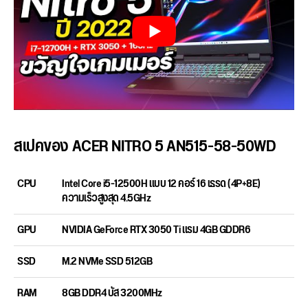
สเปคของ ACER NITRO 5 AN515-58-50WD
CPU
Intel Core i5-12500H แบบ 12 คอร์ 16 เธรด (4P+8E)
ความเร็วสูงสุด 4.5GHz
GPU
NVIDIA GeForce RTX 3050 Ti แรม 4GB GDDR6
SSD
M.2 NVMe SSD 512GB
RAM
8GB DDR4 บัส 3200MHz