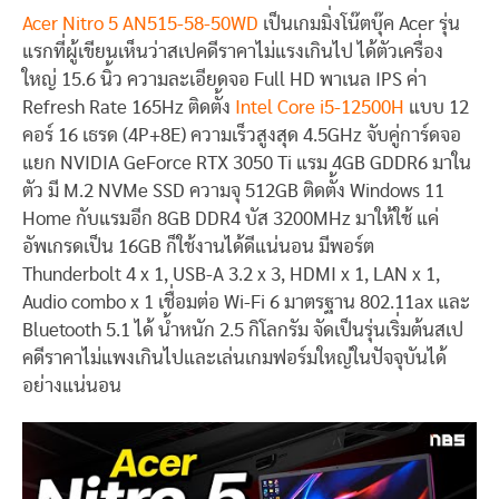
Acer Nitro 5 AN515-58-50WD
เป็นเกมมิ่งโน๊ตบุ๊ค Acer รุ่น
แรกที่ผู้เขียนเห็นว่าสเปคดีราคาไม่แรงเกินไป ได้ตัวเครื่อง
ใหญ่ 15.6 นิ้ว ความละเอียดจอ Full HD พาเนล IPS ค่า
Refresh Rate 165Hz ติดตั้ง
Intel Core i5-12500H
แบบ 12
คอร์ 16 เธรด (4P+8E) ความเร็วสูงสุด 4.5GHz จับคู่การ์ดจอ
แยก NVIDIA GeForce RTX 3050 Ti แรม 4GB GDDR6 มาใน
ตัว มี M.2 NVMe SSD ความจุ 512GB ติดตั้ง Windows 11
Home กับแรมอีก 8GB DDR4 บัส 3200MHz มาให้ใช้ แค่
อัพเกรดเป็น 16GB ก็ใช้งานได้ดีแน่นอน มีพอร์ต
Thunderbolt 4 x 1, USB-A 3.2 x 3, HDMI x 1, LAN x 1,
Audio combo x 1 เชื่อมต่อ Wi-Fi 6 มาตรฐาน 802.11ax และ
Bluetooth 5.1 ได้ น้ำหนัก 2.5 กิโลกรัม จัดเป็นรุ่นเริ่มต้นสเป
คดีราคาไม่แพงเกินไปและเล่นเกมฟอร์มใหญ่ในปัจจุบันได้
อย่างแน่นอน