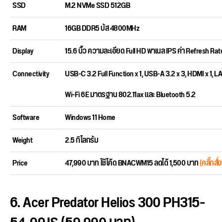
SSD
M.2 NVMe SSD 512GB
RAM
16GB DDR5 บัส 4800MHz
Display
15.6 นิ้ว ความละเอียด Full HD พาเนล IPS ค่า Refresh Ra
Connectivity
USB-C 3.2 Full Function x 1, USB-A 3.2 x 3, HDMI x 1, LA
Wi-Fi 6E มาตรฐาน 802.11ax และ Bluetooth 5.2
Software
Windows 11 Home
Weight
2.5 กิโลกรัม
Price
47,990 บาท ใช้โค้ด BNACWM15 ลดได้ 1,500 บาท
(คลิ๊กสั่งซ
6. Acer Predator Helios 300 PH315-