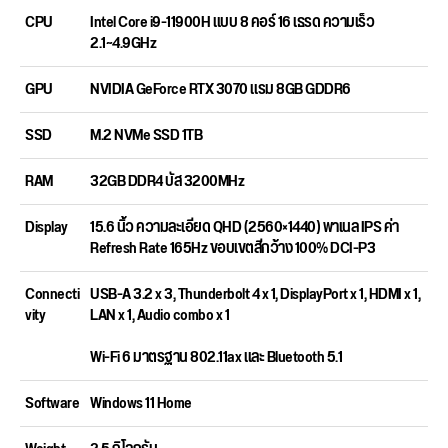
CPU
Intel Core i9-11900H แบบ 8 คอร์ 16 เธรด ความเร็ว
2.1~4.9GHz
GPU
NVIDIA GeForce RTX 3070 แรม 8GB GDDR6
SSD
M.2 NVMe SSD 1TB
RAM
32GB DDR4 บัส 3200MHz
Display
15.6 นิ้ว ความละเอียด QHD (2560×1440) พาเนล IPS ค่า
Refresh Rate 165Hz ขอบเขตสีกว้าง 100% DCI-P3
Connecti
USB-A 3.2 x 3, Thunderbolt 4 x 1, DisplayPort x 1, HDMI x 1,
vity
LAN x 1, Audio combo x 1
Wi-Fi 6 มาตรฐาน 802.11ax และ Bluetooth 5.1
Software
Windows 11 Home