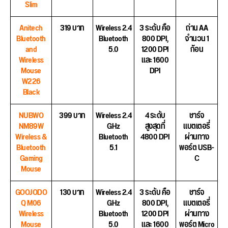
Slim
Anitech
319 บาท
Wireless 2.4
3 ระดับ คือ
ถ่าน AA
Bluetooth
Bluetooth
800 DPI,
จำนวน 1
and
5.0
1200 DPI
ก้อน
Wireless
และ 1600
Mouse
DPI
W226
Black
NUBWO
399 บาท
Wireless 2.4
4 ระดับ
ชาร์จ
NM89W
GHz
สูงสุดที่
แบตเตอรี่
Wireless &
Bluetooth
4800 DPI
ผ่านทาง
Bluetooth
5.1
พอร์ต USB-
Gaming
C
Mouse
GOOJODO
130 บาท
Wireless 2.4
3 ระดับ คือ
ชาร์จ
Q M06
GHz
800 DPI,
แบตเตอรี่
Wireless
Bluetooth
1200 DPI
ผ่านทาง
Mouse
5.0
และ 1600
พอร์ต Micro