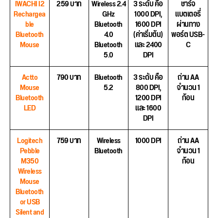
IWACHI I2
259 บาท
Wireless 2.4
3 ระดับ คือ
ชาร์จ
Rechargea
GHz
1000 DPI,
แบตเตอรี่
ble
Bluetooth
1600 DPI
ผ่านทาง
Bluetooth
4.0
(ค่าเริ่มต้น)
พอร์ต USB-
Mouse
Bluetooth
และ 2400
C
5.0
DPI
Actto
790 บาท
Bluetooth
3 ระดับ คือ
ถ่าน AA
Mouse
5.2
800 DPI,
จำนวน 1
Bluetooth
1200 DPI
ก้อน
LED
และ 1600
DPI
Logitech
759
บาท
Wireless
1000 DPI
ถ่าน AA
Pebble
Bluetooth
จำนวน 1
M350
ก้อน
Wireless
Mouse
Bluetooth
or USB
Silent and