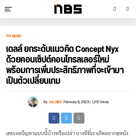
PR-NEWS
เดลล์ ยกระดับแนวคิด Concept Nyx
ด้วยคอนเซ็ปต์คอนโทรลเลอร์ใหม่
พร้อมการเพิ่มประสิทธิภาพที่จะเข้ามา
เป็นตัวเปลี่ยนเกม
By
Jair_NBS
February 9, 2023
|
1,372 Views
เคยเจอปัญหาแบบนี้บ้างหรือเปล่า บางทีที่เราเกิดอยากดูหนัง