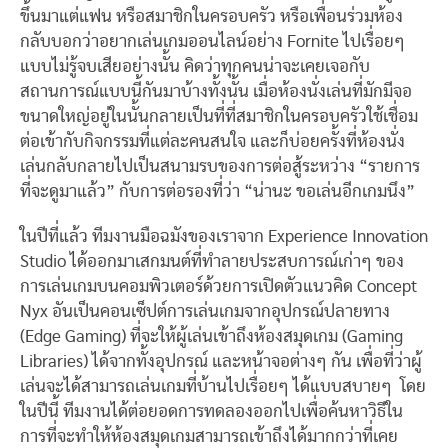
ขึ้นมาแต่แฟน หรือสมาชิกในครอบครัว หรือเพื่อนร่วมห้อง
กลับบอกว่าอยากเล่นเกมออนไลน์อย่าง Fornite ไปเรื่อยๆ
แบบไม่รู้จบเสียอย่างนั้น คิดว่าทุกคนน่าจะเคยเจอกับ
สถานการณ์แบบนี้กันมาบ้างทั้งนั้น เมื่อห้องนั่งเล่นที่มักมีจอ
ขนาดใหญ่อยู่ในนั้นกลายเป็นที่ที่สมาชิกในครอบครัวใช้เชื่อม
ต่อเข้ากับกิจกรรมที่แต่ละคนสนใจ และก็บ่อยครั้งที่ห้องนั่ง
เล่นกลับกลายไปเป็นสนามรบของการต่อสู้ระหว่าง “รายการ
ที่จะดูมาแล้ว” กับการต่อรองที่ว่า “น่านะ ขอเล่นอีกเกมนึง”
ในปีที่แล้ว ทีมงานมือฉมังของเราจาก Experience Innovation
Studio ได้ออกมาเสกมนต์ที่ทำลายประสบการณ์เก่าๆ ของ
การเล่นเกมบนคอมพิวเตอร์ด้วยการเปิดตัวแนวคิด Concept
Nyx อันเป็นคอนเซ็ปต์การเล่นเกมจากอุปกรณ์ปลายทาง
(Edge Gaming) ที่จะให้ผู้เล่นเข้าถึงห้องสมุดเกม (Gaming
Libraries) ได้จากทั้งอุปกรณ์ และหน้าจอต่างๆ กัน เพื่อที่ว่าผู้
เล่นจะได้สามารถเล่นเกมที่บ้านไปเรื่อยๆ ได้แบบสบายๆ โดย
ในปีนี้ ทีมงานได้ต่อยอดการทดลองออกไปเพื่อค้นหาวิธีใน
การที่จะทำให้ห้องสมุดเกมสามารถเข้าถึงได้มากกว่าที่เคย