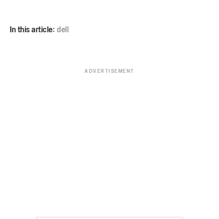
In this article:
dell
ADVERTISEMENT