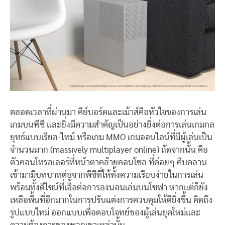
ตลอดเวลาที่ผ่านมา คีย์บอร์ดและเม้าส์คือหัวใจของการเล่น
เกมบนพีซี และยิ่งมีความสำคัญเป็นอย่างยิ่งต่อการเล่นเกมกล
ยุทธ์แบบเรียล-ไทม์ หรือเกม MMO เกมออนไลน์ที่มีผู้เล่นเป็น
จำนวนมาก (massively multiplayer online) ถัดจากนั้น คือ
ตัวคอนโทรลเลอร์ที่หน้าตาคล้ายคอนโซล ที่ค่อยๆ คืบคลาน
เข้ามามีบทบาทต่อจากพีซีที่ให้ทั้งความเรียบง่ายในการเล่น
พร้อมทั้งดีไซน์ที่เอื้อต่อการลงนอนเล่นบนโซฟา หากแต่ก็ยัง
เหลือพื้นที่อีกมากในการปรับแต่งการควบคุมให้ดียิ่งขึ้น คิดถึง
รูปแบบใหม่ ออกแบบเพื่อตอบโจทย์ของผู้เล่นยุคใหม่และ