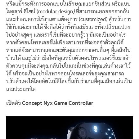
หรือแม้กระทั่งการออกแบบในลักษณะแยกชิ้นส่วน หรือแบบ
โมดูลาร์ ดีไซน์ (modular design
)
ที่สามารถแยกออกจากกัน
และกำหนดการใช้งานตามต้องการ (customized) สำหรับการ
ใช้กับแต่ละเกมได้ ซึ่งถือได้ว่าทั้งทันสมัยและทั้งเปลี่ยนแปลง
ไปอย่างสุดๆ และเราก็เริ่มที่จะอยากรู้ว่า มันจะเป็นอย่างไร
หากตัวคอนโทรลเลอร์ไม่เพียงสามารถที่จะจดจำตัวคุณได้
หากแต่ยังสามารถแยกแยะตัวคุณออกจากคนอื่นๆ ที่เหลือใน
บ้านได้ และไม่ว่าเมื่อใดที่คุณหยิบตัวคอนโทรลเลอร์ขึ้นมาเจ้า
ตัวควบคุมนี้จะส่งคุณกลับไปในเกมในช่วงที่คุณเล่นค้างเอาไว้
ได้ หรือจะเป็นอย่างไรหากคอนโทรลเลอร์ของคุณสามารถ
ปรับตัวเองได้โดยอัตโนมัติโดยขึ้นกับว่าเกมที่คุณเลือกเล่นเป็น
เกมประเภทใด
เปิดตัว
Concept Nyx Game Controller