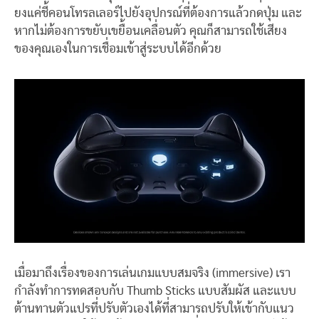
ยงแค่ชี้คอนโทรลเลอร์ไปยังอุปกรณ์ที่ต้องการแล้วกดปุ่ม และ
หากไม่ต้องการขยับเขยื้อนเคลื่อนตัว คุณก็สามารถใช้เสียง
ของคุณเองในการเชื่อมเข้าสู่ระบบได้อีกด้วย
เมื่อมาถึงเรื่องของการเล่นเกมแบบสมจริง (immersive) เรา
กำลังทำการทดสอบกับ Thumb Sticks แบบสัมผัส และแบบ
ต้านทานตัวแปรที่ปรับตัวเองได้ที่สามารถปรับให้เข้ากับแนว