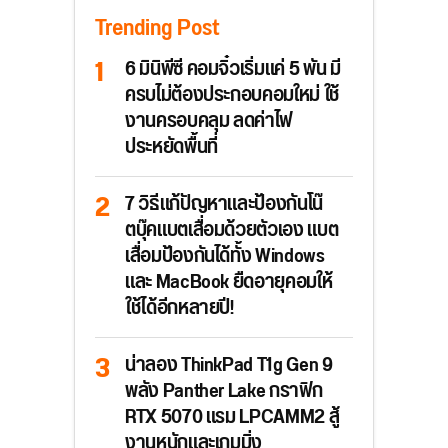
Trending Post
6 มินิพีซี คอมจิ๋วเริ่มแค่ 5 พัน มี
ครบไม่ต้องประกอบคอมใหม่ ใช้
งานครอบคลุม ลดค่าไฟ
ประหยัดพื้นที่
7 วิธีแก้ปัญหาและป้องกันโน๊
ตบุ๊คแบตเสื่อมด้วยตัวเอง แบต
เสื่อมป้องกันได้ทั้ง Windows
และ MacBook ยืดอายุคอมให้
ใช้ได้อีกหลายปี!
น่าลอง ThinkPad T1g Gen 9
พลัง Panther Lake กราฟิก
RTX 5070 แรม LPCAMM2 สู้
งานหนักและเกมมิ่ง