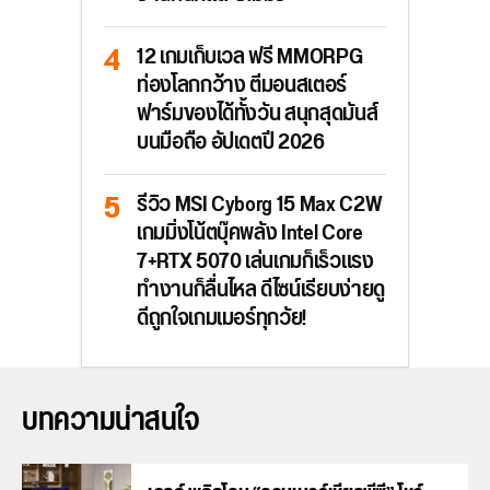
12 เกมเก็บเวล ฟรี MMORPG
ท่องโลกกว้าง ตีมอนสเตอร์
ฟาร์มของได้ทั้งวัน สนุกสุดมันส์
บนมือถือ อัปเดตปี 2026
รีวิว MSI Cyborg 15 Max C2W
เกมมิ่งโน้ตบุ๊คพลัง Intel Core
7+RTX 5070 เล่นเกมก็เร็วแรง
ทำงานก็ลื่นไหล ดีไซน์เรียบง่ายดู
ดีถูกใจเกมเมอร์ทุกวัย!
บทความน่าสนใจ