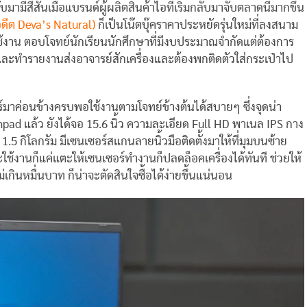
มามีสีสันเมื่อแบรนด์ผู้ผลิตสินค้าไอทีเริ่มกลับมาจับตลาดนี้มากขึ้น
ดีต Deva’s Natural)
ก็เป็นโน๊ตบุ๊คราคาประหยัดรุ่นใหม่ที่ลงสนาม
ไปใช้งาน ตอบโจทย์นักเรียนนักศึกษาที่มีงบประมาณจำกัดแต่ต้องการ
์และทำรายงานส่งอาจารย์สักเครื่องและต้องพกติดตัวใส่กระเป๋าไป
์มาค่อนข้างครบพอใช้งานตามโจทย์ข้างต้นได้สบายๆ ซึ่งจุดน่า
 แล้ว ยังได้จอ 15.6 นิ้ว ความละเอียด Full HD พาเนล IPS กาง
 กิโลกรัม มีเซนเซอร์สแกนลายนิ้วมือติดตั้งมาให้ที่มุมบนซ้าย
ช้งานก็แค่แตะให้เซนเซอร์ทำงานก็ปลดล็อคเครื่องได้ทันที ช่วยให้
กินหมื่นบาท ก็น่าจะตัดสินใจซื้อได้ง่ายขึ้นแน่นอน