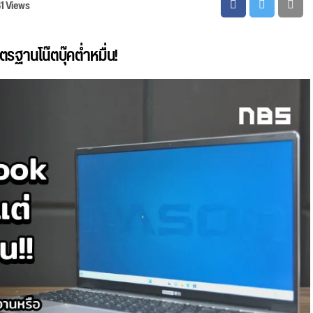
1 Views
ฐานโน๊ตบุ๊คต่ำหมื่น!