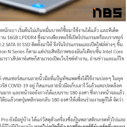
กเบา เริ่มต้นไม่เกินหมื่นบาทก็ซื้อมาใช้งานได้แล้ว และทีเด็ด
รงงาน 16GB LPDDR4 ซึ่งมากเพียงพอใช้เปิดโปรแกรมหรือเบราเซอร์
 SATA III SSD ติดตั้งมาให้ จึงรันโปรแกรมและเปิดไฟล์ต่างๆ ขึ้น
eron N Series ก็ตาม แต่ประสิทธิภาพของมันก็เทียบชั้น Intel Core
านมาราวสัปดาห์เศษก็สามารถเปิดเว็บไซต์ทำงาน, อ่านข่าวและแก้ไข
่ เซนเซอร์สแกนลายนิ้วมือที่แป้นทัชแพดซึ่งได้ใช้งานบ่อยๆ ในยุค
รัส COVID-19 อยู่ ก็สแกนลายนิ้วมือเก็บเอาไว้แล้วแตะปลดล็อค
ผ่านมาก และหน้าจอยังกางได้แบนราบ 180 องศา ซึ่งกางหน้าจอแล้ว
โต๊ะแล้วกดปุ่มพลิกจอกลับ 180 องศาให้เพื่อนร่วมงานดูก็ได้ จัดว่า
 ยังมีอยู่บ้าง ได้แก่วัสดุตัวเครื่องซึ่งเป็นพลาสติกเกรดทั่วไปและ
ได้ก็ไม่มีปัญหานัก
หากไม่ถนัดก็ยังเอาสติ๊กเกอร์คีย์บอร์ดที่แถมมา