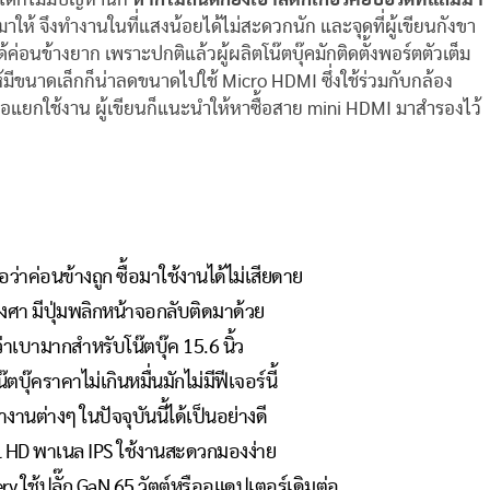
มาให้ จึงทำงานในที่แสงน้อยได้ไม่สะดวกนัก และจุดที่ผู้เขียนกังขา
้ค่อนข้างยาก เพราะปกติแล้วผู้ผลิตโน๊ตบุ๊คมักติดตั้งพอร์ตตัวเต็ม
้มีขนาดเล็กก็น่าลดขนาดไปใช้ Micro HDMI ซึ่งใช้ร่วมกับกล้อง
้าจอแยกใช้งาน ผู้เขียนก็แนะนำให้หาซื้อสาย mini HDMI มาสำรองไว้
ว่าค่อนข้างถูก ซื้อมาใช้งานได้ไม่เสียดาย
งศา มีปุ่มพลิกหน้าจอกลับติดมาด้วย
ว่าเบามากสำหรับโน๊ตบุ๊ค 15.6 นิ้ว
ตบุ๊คราคาไม่เกินหมื่นมักไม่มีฟีเจอร์นี้
ต่างๆ ในปัจจุบันนี้ได้เป็นอย่างดี
ll HD พาเนล IPS ใช้งานสะดวกมองง่าย
 ใช้ปลั๊ก GaN 65 วัตต์หรืออแดปเตอร์เดิมต่อ