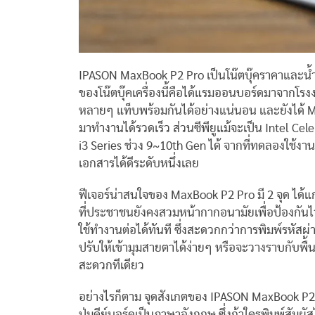
IPASON MaxBook P2 Pro เป็นโน๊ตบุ๊คราคาและน้ำหนั
ของโน๊ตบุ๊คเครื่องนี้คือได้แรมออนบอร์ดมาจากโ
หลายๆ แท็บพร้อมกันได้อย่างแน่นอน และยังได้ M.2
มาทำงานได้รวดเร็ว ส่วนซีพียูแม้จะเป็น Intel Cel
i3 Series ช่วง 9~10th Gen ได้ จากที่ทดลองใช้ง
เอกสารได้ดีระดับหนึ่งเลย
ฟีเจอร์น่าสนใจของ MaxBook P2 Pro มี 2 จุด ได้แก
ที่ประชาชนยังคงสวมหน้ากากอนามัยเพื่อป้องกันไว
ใช้ทำงานต่อได้ทันที ซึ่งสะดวกกว่าการพิมพ์รหัส
ปรับให้เข้ามุมสายตาได้ง่ายๆ หรือจะวางราบกับพื้น
สะดวกทีเดียว
อย่างไรก็ตาม จุดสังเกตของ IPASON MaxBook P2 Pro
ปุ่มคีย์บอร์ดเป็นภาษาอังกฤษ ซึ่งถ้าใครพิมพ์สัมผัส