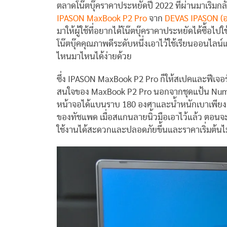
ตลาดโน๊ตบุ๊คราคาประหยัดปี 2022 ที่ผ่านมาเริ่มกลับ
IPASON MaxBook P2 Pro
จาก
DEVAS IPASON (อ
มาให้ผู้ใช้ที่อยากได้โน๊ตบุ๊คราคาประหยัดได้ซื้อ
โน๊ตบุ๊คคุณภาพดีระดับหนึ่งเอาไว้ใช้เรียนออนไลน
ไหนมาไหนได้ง่ายด้วย
ซึ่ง IPASON MaxBook P2 Pro ก็ให้สเปคและฟีเจอร
สนใจของ MaxBook P2 Pro นอกจากชุดแป้น Numpad
หน้าจอได้แบนราบ 180 องศาและน้ำหนักเบาเพียง 1.5
ของทัชแพด เมื่อสแกนลายนิ้วมือเอาไว้แล้ว ตอนจะใ
ใช้งานได้สะดวกและปลอดภัยขึ้นและราคาเริ่มต้นไม่เ