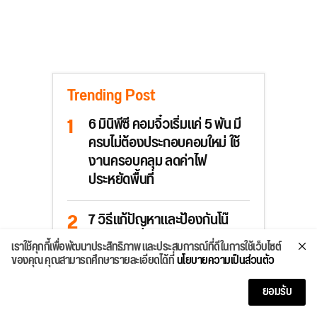
Trending Post
6 มินิพีซี คอมจิ๋วเริ่มแค่ 5 พัน มี
ครบไม่ต้องประกอบคอมใหม่ ใช้
งานครอบคลุม ลดค่าไฟ
ประหยัดพื้นที่
7 วิธีแก้ปัญหาและป้องกันโน๊
ตบุ๊คแบตเสื่อมด้วยตัวเอง แบต
เราใช้คุกกี้เพื่อพัฒนาประสิทธิภาพ และประสบการณ์ที่ดีในการใช้เว็บไซต์
เสื่อมป้องกันได้ทั้ง Windows
ของคุณ คุณสามารถศึกษารายละเอียดได้ที่
นโยบายความเป็นส่วนตัว
และ MacBook ยืดอายุคอมให้
ใช้ได้อีกหลายปี!
ยอมรับ