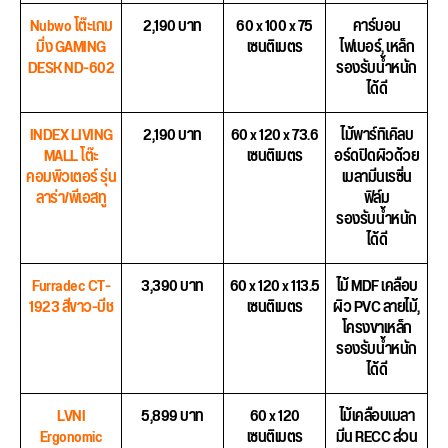
Nubwo โต๊ะเกม
2,190 บาท
60 x 100 x 75
คาร์บอน
มิ่ง GAMING
เซนติเมตร
ไฟเบอร์, เหล็ก
DESK ND-602
รองรับน้ำหนัก
ได้ดี
INDEX LIVING
2,190 บาท
60 x 120 x 73.6
ไม้พาร์ทิเคิลบ
MALL โต๊ะ
เซนติเมตร
อร์ดปิดผิวด้วย
คอมพิวเตอร์ รุ่น
เมลามีนเรซิ่น
ลาร่า/พีเอสทู
ฟิล์ม
รองรับน้ำหนัก
ได้ดี
Furradec CT-
3,390 บาท
60 x 120 x 113.5
ไม้ MDF เคลือบ
1923 สีขาว-บีช
เซนติเมตร
ผิว PVC ลายไม้,
โครงขาเหล็ก
รองรับน้ำหนัก
ได้ดี
LVNI
5,899 บาท
60 x 120
ไม้เคลือบเมลา
Ergonomic
เซนติเมตร
มีน RECC ส่วน