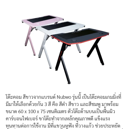
โต๊ะคอม สีขาวจากแบรนด์ Nubwo รุ่นนี้ เป็นโต๊ะคอมเกมมิ่งที่
มีมาให้เลือกด้วยกัน 3 สี คือ สีดำ สีขาว และสีชมพู มาพร้อม
ขนาด 60 x 100 x 75 เซนติเมตร ตัวโต๊ะด้านบนเป็นพื้นผิว
คาร์บอนไฟเบอร์ ขาโต๊ะทำจากเหล้กคุณภาพดี แข็งแรง
ทนทานต่อการใช้งาน มีที่แขวนหูฟัง ที่วางแก้ว ช่วยประหยัด