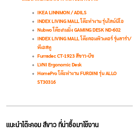
IKEA LINNMON / ADILS
INDEX LIVING MALL โต๊ะทำงาน รุ่นไลน์นิโอ
Nubwo โต๊ะเกมมิ่ง GAMING DESK ND-602
INDEX LIVING MALL โต๊ะคอมพิวเตอร์ รุ่นลาร่า/
พีเอสทู
Furradec CT-1923 สีขาว-บีช
LVNI Ergonomic Desk
HomePro โต๊ะทำงาน FURDINI รุ่น ALLO
ST30316
แนะนำโต๊ะคอม
สีขาว ที่น่าซื้อมาใช้งาน