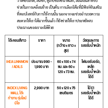
วางคีย์บอร์ด, ลิ้นชัก, ตู้เก็บของขนาดเล็ก, ล้อเลื่อนสำหรับ
ช่วยในการเคลื่อนย้าย เป็นต้น การเลือกโต๊ะที่มีฟังก์ชันเสริม
ที่ตอบโจทย์กับการใช้งานนั้น นอกจากจะช่วยอำนวยความ
สะดวกให้เราได้มากขึ้นแล้ว ก็ยังช่วยให้เราประหยัดงบ
ประมาณของเราลงได้ด้วย
โต๊ะคอมสีขาว
ราคา
ขนาด
วัสดุและการ
(กว้าง x ยาว x
รองรับน้ำหนัก
สูง)
IKEA LINNMON
ประมาณ 990 –
60 x 100 x 74
ไฟเบอร์บอร์ด,
/ ADILS
1,990 บาท
ซม. และ 60 x
เหล็ก
120 x 73 ซม.
รองรับน้ำหนัก
ได้ดี
INDEX LIVING
2,990 บาท
50 x 120 x 75
ไม้ E1
MALL โต๊ะ
เซนติเมตร
รองรับน้ำหนัก
ทำงาน รุ่นไลน์
ได้ดี
นิโอ