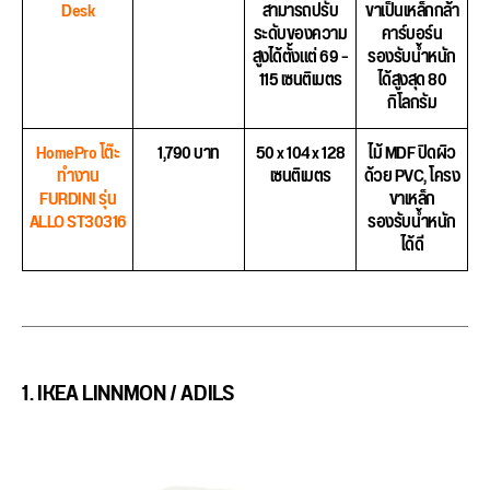
Desk
สามารถปรับ
ขาเป็นเหล็กกล้า
ระดับของความ
คาร์บอร์น
สูงได้ตั้งแต่ 69 –
รองรับน้ำหนัก
115 เซนติเมตร
ได้สูงสุด 80
กิโลกรัม
HomePro โต๊ะ
1,790 บาท
50 x 104 x 128
ไม้ MDF ปิดผิว
ทำงาน
เซนติเมตร
ด้วย PVC, โครง
FURDINI รุ่น
ขาเหล็ก
ALLO ST30316
รองรับน้ำหนัก
ได้ดี
1. IKEA LINNMON / ADILS