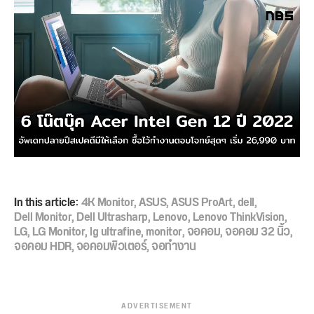
In this article:
4K Monitor
,
ASUS
,
ASUS ProArt
,
dell
,
Dell Monitor
,
Dell Ultrasharp
,
Lenovo
,
Lenovo ThinkVision
,
LG
,
LG Monitor
,
lg ultrafine
,
monitor
,
จอคอม
,
จอคอม 32 นิ้ว
,
จอคอม HDR
,
จอคอมพิวเตอร์
,
จอทำงาน
ADVERTISEMENT