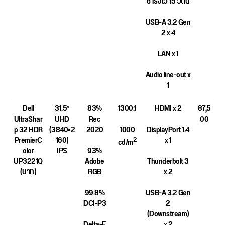
ชาร์จไว 15 วัตต์
USB-A 3.2 Gen
2 x 4
LAN x 1
Audio line-out x
1
Dell
31.5″
83%
1300:1
HDMI x 2
87,5
UltraShar
UHD
Rec
00
p 32 HDR
(3840×2
2020
1000
DisplayPort 1.4
PremierC
160)
x 1
2
cd/m
olor
IPS
93%
UP3221Q
Adobe
Thunderbolt 3
(บาท)
RGB
x 2
99.8%
USB-A 3.2 Gen
DCI-P3
2
(Downstream)
Delta-E
x 2