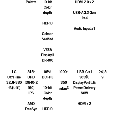
Palette
10-bit
HDMI 2.0 x 2
Color
depth
USB-A 3.2 Gen
1 x 4
HDR10
Audio Input x 1
Calman
Verified
VESA
DisplayH
DR 400
LG
31.5″
95%
1000:1
USB-C x 1
24,18
UltraFine
UHD
DCI-P3
รองรับ
9
32UN880
(3840×2
350
DisplayPort และ
-B (บาท)
160)
10-bit
Power Delivery
2
cd/m
IPS
Color
60W
depth
AMD
HDMI x 2
FreeSyn
HDR10