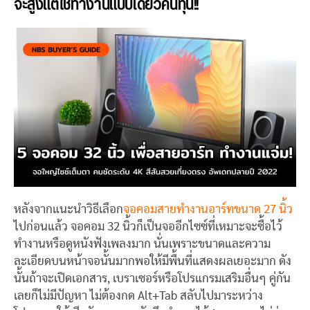
จะสูงแต่ใช้ทำงานแป๊บเดียวคืนทุน!!
หลังจากแนะนำวิธีเลือก
จอคอมสายทำงานอาร์ทขนาด 27 นิ้ว
ไปก่อนแล้ว จอคอม 32 นิ้วก็เป็นจออีกไซซ์ที่เหมาะจะซื้อไว้
ทำงานหรือดูหนังฟังเพลงมาก นั่นเพราะขนาดและความ
ละเอียดบนหน้าจอนั้นมากพอให้มีพื้นที่แสดงผลเยอะมาก ดัง
นั้นถ้าจะเปิดเอกสาร, เบราเซอร์หรือโปรแกรมเสริมอื่นๆ คู่กัน
เลยก็ไม่มีปัญหา ไม่ต้องกด Alt+Tab สลับไปมาระหว่าง