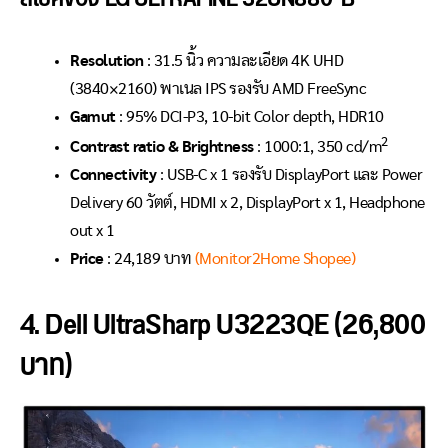
Resolution
: 31.5 นิ้ว ความละเอียด 4K UHD
(3840×2160) พาเนล IPS รองรับ AMD FreeSync
Gamut
: 95% DCI-P3, 10-bit Color depth, HDR10
2
Contrast ratio & Brightness
: 1000:1, 350 cd/m
Connectivity
: USB-C x 1 รองรับ DisplayPort และ Power
Delivery 60 วัตต์, HDMI x 2, DisplayPort x 1, Headphone
out x 1
Price
: 24,189 บาท
(Monitor2Home Shopee)
4. Dell UltraSharp U3223QE (26,800
บาท)