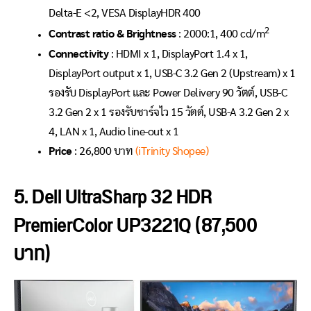
Delta-E <2, VESA DisplayHDR 400
2
Contrast ratio & Brightness
: 2000:1, 400 cd/m
Connectivity
: HDMI x 1, DisplayPort 1.4 x 1,
DisplayPort output x 1, USB-C 3.2 Gen 2 (Upstream) x 1
รองรับ DisplayPort และ Power Delivery 90 วัตต์, USB-C
3.2 Gen 2 x 1 รองรับชาร์จไว 15 วัตต์, USB-A 3.2 Gen 2 x
4, LAN x 1, Audio line-out x 1
Price
: 26,800 บาท
(iTrinity Shopee)
5. Dell UltraSharp 32 HDR
PremierColor UP3221Q (87,500
บาท)