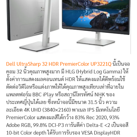
Dell UltraSharp 32 HDR PremierColor UP3221Q
นี้เป็นจอ
คอม 32 นิ้วคุณภาพสูงมาก มี HLG (Hybrid Log Gamma) ให้
ตั้งค่าการแสดงผลคอนเทนต์ HDR ให้แสดงผลได้ดีพร้อมใช้
ตัดต่อวิดีโอหรือแต่งภาพให้ได้คุณภาพสูงเทียบเท่าที่ฉายใน
แพลตฟอร์ม BBC iPlay หรือสถานีโทรทัศน์ NHK ของ
ประเทศญี่ปุ่นได้เลย ซึ่งหน้าจอนี้มีขนาด 31.5 นิ้ว ความ
ละเอียด 4K UHD (3840×2160) พาเนล IPS มีเทคโนโลยี
PremierColor แสดงผลสีได้กว้าง 83% Rec 2020, 93%
Adobe RGB, 99.8% DCI-P3 การันตีค่า Delta-E <2 เป็นจอสี
10-bit Color depth ได้รับการรับรอง VESA DisplayHDR