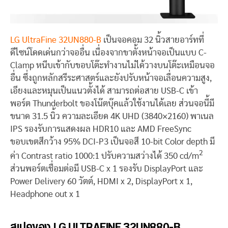
LG UltraFine 32UN880-B
เป็นจอคอม 32 นิ้วสายอาร์ทที่
ดีไซน์โดดเด่นกว่าจออื่น เนื่องจากขาตั้งหน้าจอเป็นแบบ C-
Clamp หนีบเข้ากับขอบโต๊ะทำงานไม่ได้วางบนโต๊ะเหมือนจอ
อื่น ซึ่งถูกหลักสรีระศาสตร์และยังปรับหน้าจอเลื่อนความสูง,
เอียงและหมุนเป็นแนวตั้งได้ สามารถต่อสาย USB-C เข้า
พอร์ต Thunderbolt ของโน๊ตบุ๊คแล้วใช้งานได้เลย ส่วนจอนี้มี
ขนาด 31.5 นิ้ว ความละเอียด 4K UHD (3840×2160) พาเนล
IPS รองรับการแสดงผล HDR10 และ AMD FreeSync
ขอบเขตสีกว้าง 95% DCI-P3 เป็นจอสี 10-bit Color depth มี
2
ค่า Contrast ratio 1000:1 ปรับความสว่างได้ 350 cd/m
ส่วนพอร์ตเชื่อมต่อมี USB-C x 1 รองรับ DisplayPort และ
Power Delivery 60 วัตต์, HDMI x 2, DisplayPort x 1,
Headphone out x 1
สเปคของ LG ULTRAFINE 32UN880-B