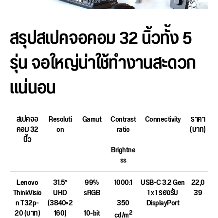
สรุปสเปคจอคอม 32 นิ้วทั้ง 5
รุ่น จอใหญ่น่าใช้ทำงานสะดวก
แน่นอน
สเปคจอ
Resoluti
Gamut
Contrast
Connectivity
ราคา
คอม 32
on
ratio
(บาท)
นิ้ว
Brightne
ss
Lenovo
31.5″
99%
1000:1
USB-C 3.2 Gen
22,0
ThinkVisio
UHD
sRGB
1 x 1 รองรับ
39
n T32p-
(3840×2
350
DisplayPort
20 (บาท)
160)
10-bit
2
cd/m