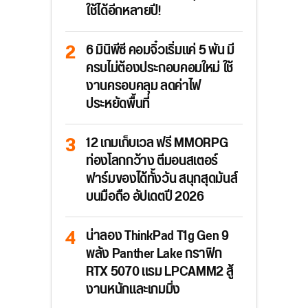
ใช้ได้อีกหลายปี!
6 มินิพีซี คอมจิ๋วเริ่มแค่ 5 พัน มี
ครบไม่ต้องประกอบคอมใหม่ ใช้
งานครอบคลุม ลดค่าไฟ
ประหยัดพื้นที่
12 เกมเก็บเวล ฟรี MMORPG
ท่องโลกกว้าง ตีมอนสเตอร์
ฟาร์มของได้ทั้งวัน สนุกสุดมันส์
บนมือถือ อัปเดตปี 2026
น่าลอง ThinkPad T1g Gen 9
พลัง Panther Lake กราฟิก
RTX 5070 แรม LPCAMM2 สู้
งานหนักและเกมมิ่ง