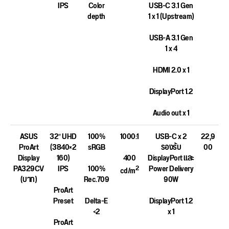
IPS
Color
USB-C 3.1 Gen
depth
1 x 1 (Upstream)
USB-A 3.1 Gen
1 x 4
HDMI 2.0 x 1
DisplayPort 1.2
Audio out x 1
ASUS
32″ UHD
100%
1000:1
USB-C x 2
22,9
ProArt
(3840×2
sRGB
รองรับ
00
Display
160)
400
DisplayPort และ
PA329CV
IPS
100%
Power Delivery
2
cd/m
(บาท)
Rec.709
90W
ProArt
Preset
Delta-E
DisplayPort 1.2
<2
x 1
ProArt