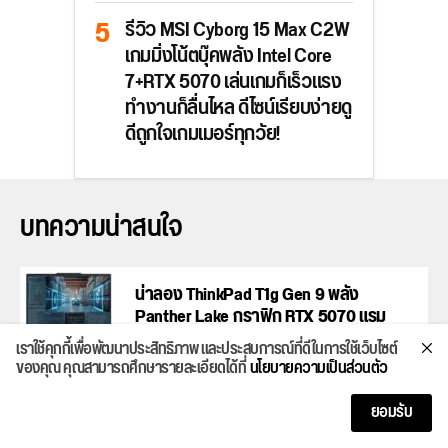
รีวิว MSI Cyborg 15 Max C2W
เกมมิ่งโน้ตบุ๊คพลัง Intel Core
7+RTX 5070 เล่นเกมก็เร็วแรง
ทำงานก็ลื่นไหล ดีไซน์เรียบง่ายดู
ดีถูกใจเกมเมอร์ทุกวัย!
บทความน่าสนใจ
น่าลอง ThinkPad T1g Gen 9 พลัง
Panther Lake กราฟิก RTX 5070 แรม
LPCAMM2 สู้งานหนักและเกมมิ่ง
เราใช้คุกกี้เพื่อพัฒนาประสิทธิภาพ และประสบการณ์ที่ดีในการใช้เว็บไซต์
ของคุณ คุณสามารถศึกษารายละเอียดได้ที่
นโยบายความเป็นส่วนตัว
ASUS Zenbook 14 Air โน้ตบุ๊ก OLED ขุม
ยอมรับ
พลังใหม่ AMD Ryzen AI 400 บางเฉียบ