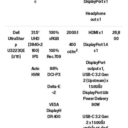
c
DisplayPort x 1
Headphone
out x 1
Dell
31.5″
100%
2000:1
HDMI x 1
26,8
UltraShar
UHD
sRGB
00
p
(3840×2
400
DisplayPort 1.4
U3223QE
160)
100%
x 1
2
cd/m
(บาท)
IPS
Rec.709
DisplayPort
Auto
98%
output x 1,
KVM
DCI-P3
USB-C 3.2 Gen
2 (Upstream) x
Delta-E
1 รองรับ
<2
DisplayPort และ
Power Delivery
VESA
90W
DisplayH
DR 400
USB-C 3.2 Gen
2 x 1 รองรับ