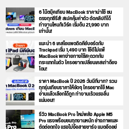
6 โน้ตบุ๊คเทียบ MacBook ราคาน่าใช้ ชน
ตรงทุกซีรีส์! สเปคคุ้มค่าตัว ตัดคลิปก็ได้
ทำงานไหนก็เวิร์ค เริ่มต้น 21,990 บาท
เท่านั้น!
แนะนำ 6 เคสไอแพดติดคีย์บอร์ดกับ
Trackpad เริ่ม 1,490 บาท ใช้ดีไม่แพ้
MacBook พกง่ายกางใช้สะดวกกัน
กระแทกในตัว ใครอยากเปลี่ยนเคสเก่าต้อง
โดน!
ราคา MacBook ปี 2026 วันนี้กี่บาท? รวม
ทุกรุ่นเทียบราคาให้ชัดๆ ใครอยากใช้ Mac
อ่านแล้วเลือกได้ถูก ทำงานเร็วแรงลื่น
แน่นอน!!
รีวิว MacBook Pro ใหม่พลัง Apple M5
Pro แรงพร้อมชนทุกงานหนัก ช่างภาพและ
ตัดต่อถูกใจ แรงไม่ง้อสายชาร์จ แบตอึดอยู่