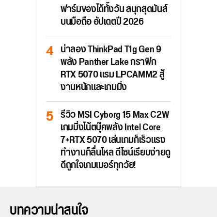
ฟาร์มของได้ทั้งวัน สนุกสุดมันส์
บนมือถือ อัปเดตปี 2026
น่าลอง ThinkPad T1g Gen 9
พลัง Panther Lake กราฟิก
RTX 5070 แรม LPCAMM2 สู้
งานหนักและเกมมิ่ง
รีวิว MSI Cyborg 15 Max C2W
เกมมิ่งโน้ตบุ๊คพลัง Intel Core
7+RTX 5070 เล่นเกมก็เร็วแรง
ทำงานก็ลื่นไหล ดีไซน์เรียบง่ายดู
ดีถูกใจเกมเมอร์ทุกวัย!
บทความน่าสนใจ