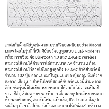
มาต่อกันด้วยคีย์บอร์ดจากแบรนด์จีนยอดนิยมอย่าง Xiaomi
Miiiw โดยในรุ่นนี้ก็เป็นคีย์บอร์ดบลูทูธแบบ Dual-Mode มา
พร้อมการเชื่อมต่อ Bluetooth 4.0 และ 2.4GHz Wireless
สามารถใช้งานได้ด้วยการใส่ถ่านขนาด AA จำนวน 2 ก้อน
สามารถใช้งานไร้สายได้ไกลสูงสุดถึง 10 เมตร ตัวคีย์บอร์ดมี
จำนวน 102 ปุ่ม ออกแบบมาในรูปแบบของปุ่มกลม พิมพ์ง่าย
สะดวก เสียงเบา สำหรับใครที่ชอบคีย์บอร์ดแนวนี้ห้ามพลาด
คีย์บอร์ดรุ่นนี้มีให้เลือกหลากหลายสีด้วยกัน ไม่ว่าจะเป็น สี
ขาว, สีดำ, สีชมพู ฯลฯ รองรับการเชื่อมต่ออุปกรณ์หลากหลาย
ทั้ง คอมพิวเตอร์, สมาร์ทโฟน, แท็บเล็ต, iPad รวมไปถึงอุปก
รณ์อื่นๆ ด้วย ตัวคีย์บอร์ดยังออกแบบมาให้มีช่องสำหรับวาง