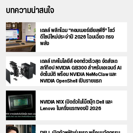
บทความน่าสนใจ
เดลล์ พลิกโฉม “คอมเมอร์เชียลพีซี” โชว์
ดีไซน์ใหม่ประจำปี 2026 โฉบเฉี่ยว ทรง
พลัง
เดลล์ เทคโนโลยีส์ ออกตัวเร็วสุด จัดส่งเด
สก์ท็อป NVIDIA GB300 สำหรับเอเจนต์ AI
อัตโนมัติ พร้อม NVIDIA NeMoClaw และ
NVIDIA OpenShell เป็นรายแรก
NVIDIA N1X เปิดตัวในโน้ตบุ๊ก Dell และ
Lenovo ในครึ่งแรกของปี 2026
DELL เปิดตัวหูฟังรุ่นแรก พร้อมนวัตกรรม