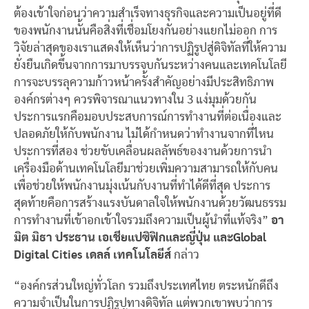
ต้องเข้าใจก่อนว่าความสำเร็จทางธุรกิจและความเป็นอยู่ที่ดี
ของพนักงานนั้นคือสิ่งที่เชื่อมโยงกันอย่างแยกไม่ออก การ
วิจัยล่าสุดของเราแสดงให้เห็นว่าการปฏิรูปสู่ดิจิทัลที่ให้ความ
ยั่งยืนเกิดขึ้นจากการมาบรรจบกันระหว่างคนและเทคโนโลยี
การจะบรรลุความก้าวหน้าครั้งสำคัญอย่างมีประสิทธิภาพ
องค์กรต่างๆ ควรพิจารณาแนวทางใน 3 แง่มุมด้วยกัน
ประการแรกคือมอบประสบการณ์การทำงานที่ต่อเนื่องและ
ปลอดภัยให้กับพนักงาน ไม่ได้กำหนดว่าทำงานจากที่ไหน
ประการที่สอง ช่วยขับเคลื่อนผลลัพธ์ของงานด้วยการนำ
เครื่องมือด้านเทคโนโลยีมาช่วยเพิ่มความสามารถให้กับคน
เพื่อช่วยให้พนักงานมุ่งเน้นกับงานที่ทำได้ดีที่สุด ประการ
สุดท้ายคือการสร้างแรงบันดาลใจให้พนักงานด้วยวัฒนธรรม
การทำงานที่เข้าอกเข้าใจรวมถึงความเป็นผู้นำที่แท้จริง”
อา
มิต มิธา ประธาน เอเชียแปซิฟิกและญี่ปุ่น และ
Global
Digital Cities เดลล์ เทคโนโลยีส์
กล่าว
“องค์กรส่วนใหญ่ทั่วโลก รวมถึงประเทศไทย ตระหนักดีถึง
ความจำเป็นในการปฏิรูปทางดิจิทัล แต่พวกเขาพบว่าการ