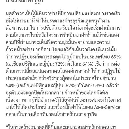
โปรแกรมการปฏิรูป
ผลสำรวจเน้นให้เห็นว่าช่วงที่มีการเปลี่ยนแปลงอย่างรวดเร็ว
เมื่อไม่นานมานี้ ทำให้บรรดาองค์กรธุรกิจและคนทำงาน
ต้องการเวลาในการปรับตัว เตรียมใจ ก่อนที่จะเริ่มดำเนินการ
ตามโครงการใหม่หรือโครงการที่หยิบมาทำซ้ำ แม้ว่าช่วงสอง
สามปีที่ผ่านมาจะเห็นถึงความมุ่งมั่นพยายามและความ
ก้าวหน้าอย่างมากก็ตาม โดยผลวิจัยเน้นว่ายังคงมีแนวโน้ม
ว่าการปฏิรูปจะเกิดการสะดุด โดยผู้ตอบในประเทศไทย 69%
(เอเชียแปซิฟิกและญี่ปุ่น: 72%; ทั่วโลก: 64%) เชื่อว่าการต่อ
ต้านการเปลี่ยนแปลงจากคนในองค์กรอาจทำให้การปฏิรูปไม่
ประสบผลสำเร็จ กว่าครึ่งของผู้ตอบในประเทศไทยจำนวน
54% (เอเชียแปซิฟิกและญี่ปุ่น: 62%; ทั่วโลก: 53%) กลัวว่า
จะตัวเองจะถูกปิดกั้นจากความก้าวหน้าของโลกดิจิทัล
เนื่องจากขาดผู้ที่มีอำนาจ/มีวิสัยทัศน์ที่เหมาะสมจะนำโอกาส
มาใช้ให้เกิดประโยชน์ และเรื่องนี้ก็ทำให้โมเดล As-a-Service
กลายเป็นทางเลือกที่น่าสนใจสำหรับหลายธุรกิจ
“ในการสร้างอนาคตที่ดีขึ้นและเหมาะสมสำหรับทุกคน เรา