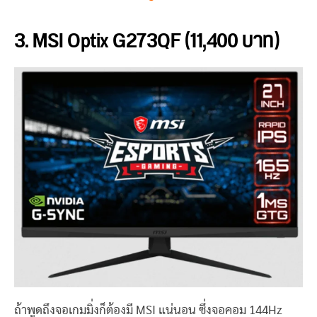
3. MSI Optix G273QF (11,400 บาท)
ถ้าพูดถึงจอเกมมิ่งก็ต้องมี MSI แน่นอน ซึ่งจอคอม 144Hz