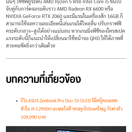
นั้นๆ ใช้ซีพียูระดับ AMD Ryzen 5 หรือ Intel Core i5 ขึ้นไป
จับคู่กับการ์ดจอระดับราว AMD Radeon RX 6600 หรือ
NVIDIA GeForce RTX 2060 และมีแรมในเครื่องสัก 16GB ก็
สามารถใช้จอความละเอียดนี้เล่นเกมได้ไหลลื่น ปรับกราฟฟิ
คระดับกลาง~สูงได้อย่างแน่นอน หากเกมมิ่งพีซีของใครสเปค
แรงระดับนี้ก็แนะนำให้เปลี่ยนมาใช้หน้าจอ QHD ให้ได้ภาพที่
สวยคมชัดยิ่งกว่าเดิมด้วย
บทความที่เกี่ยวข้อง
รีวิว ASUS Zenbook Pro Duo 15 OLED โน๊ตบุ๊คจอเทพ
หัวใจ i9-12900H แรงสะใจท้าชนทุกโปรเจคใหญ่ กับค่าตัว
109,990 บาท