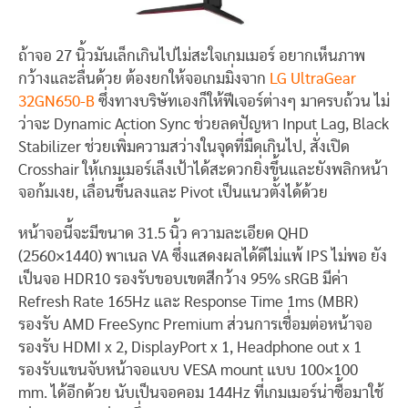
ถ้าจอ 27 นิ้วมันเล็กเกินไปไม่สะใจเกมเมอร์ อยากเห็นภาพ
กว้างและลื่นด้วย ต้องยกให้จอเกมมิ่งจาก
LG UltraGear
32GN650-B
ซึ่งทางบริษัทเองก็ให้ฟีเจอร์ต่างๆ มาครบถ้วน ไม่
ว่าจะ Dynamic Action Sync ช่วยลดปัญหา Input Lag, Black
Stabilizer ช่วยเพิ่มความสว่างในจุดที่มืดเกินไป, สั่งเปิด
Crosshair ให้เกมเมอร์เล็งเป้าได้สะดวกยิ่งขึ้นและยังพลิกหน้า
จอก้มเงย, เลื่อนขึ้นลงและ Pivot เป็นแนวตั้งได้ด้วย
หน้าจอนี้จะมีขนาด 31.5 นิ้ว ความละเอียด QHD
(2560×1440) พาเนล VA ซึ่งแสดงผลได้ดีไม่แพ้ IPS ไม่พอ ยัง
เป็นจอ HDR10 รองรับขอบเขตสีกว้าง 95% sRGB มีค่า
Refresh Rate 165Hz และ Response Time 1ms (MBR)
รองรับ AMD FreeSync Premium ส่วนการเชื่อมต่อหน้าจอ
รองรับ HDMI x 2, DisplayPort x 1, Headphone out x 1
รองรับแขนจับหน้าจอแบบ VESA mount แบบ 100×100
mm. ได้อีกด้วย นับเป็นจอคอม 144Hz ที่เกมเมอร์น่าซื้อมาใช้