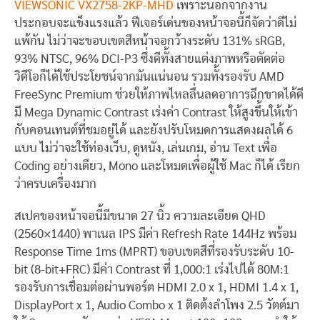
VIEWSONIC VX2758-2KP-MHD
เพราะนอกจากงาน
ประกอบจะแข็งแรงแล้ว ฟีเจอร์เด่นของหน้าจอนี้ก็จัดว่าดีไม่
แพ้กัน ไม่ว่าจะขอบเขตสีหน้าจอกว้างระดับ 131% sRGB,
93% NTSC, 96% DCI-P3 ซึ่งดีทั้งสายแต่งภาพหรือตัดต่อ
วิดีโอก็ได้ใช้ประโยชน์จากมันแน่นอน รวมทั้งรองรับ AMD
FreeSync Premium ช่วยให้ภาพไหลลื่นลดอาการฉีกขาดได้ดี
มี Mega Dynamic Contrast เร่งค่า Contrast ให้สูงขึ้นให้เข้า
กับคอนเทนต์ที่ชมอยู่ได้ และยังปรับโหมดการแสดงผลได้ 6
แบบ ไม่ว่าจะใช้ท่องเว็บ, ดูหนัง, เล่นเกม, อ่าน Text เพื่อ
Coding อย่างเดียว, Mono และโหมดเพื่อผู้ใช้ Mac ก็ได้ เรียก
ว่าครบเครื่องมาก
สเปคของหน้าจอนี้มีขนาด 27 นิ้ว ความละเอียด QHD
(2560×1440) พาเนล IPS มีค่า Refresh Rate 144Hz พร้อม
Response Time 1ms (MPRT) ขอบเขตสีที่รองรับระดับ 10-
bit (8-bit+FRC) มีค่า Contrast ที่ 1,000:1 เร่งไปได้ 80M:1
รองรับการเชื่อมต่อผ่านพอร์ต HDMI 2.0 x 1, HDMI 1.4 x 1,
DisplayPort x 1, Audio Combo x 1 ติดต้งลำโพง 2.5 วัตต์มา