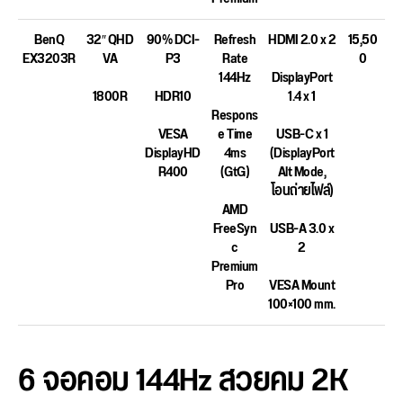
BenQ
32″ QHD
90% DCI-
Refresh
HDMI 2.0 x 2
15,50
EX3203R
VA
P3
Rate
0
144Hz
DisplayPort
1800R
HDR10
1.4 x 1
Respons
VESA
e Time
USB-C x 1
DisplayHD
4ms
(DisplayPort
R400
(GtG)
Alt Mode,
โอนถ่ายไฟล์)
AMD
FreeSyn
USB-A 3.0 x
c
2
Premium
Pro
VESA Mount
100×100 mm.
6 จอคอม 144Hz สวยคม 2K