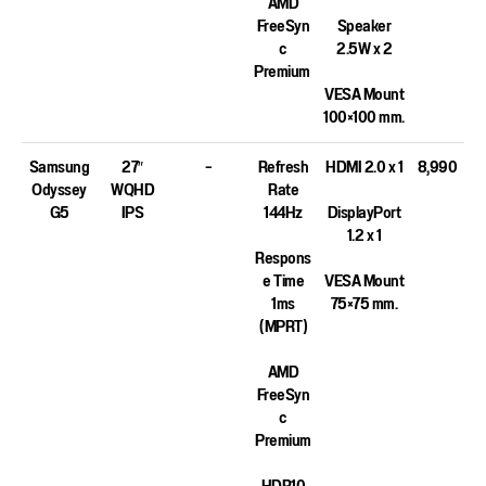
AMD
FreeSyn
Speaker
c
2.5W x 2
Premium
VESA Mount
100×100 mm.
Samsung
27″
–
Refresh
HDMI 2.0 x 1
8,990
Odyssey
WQHD
Rate
G5
IPS
144Hz
DisplayPort
1.2 x 1
Respons
e Time
VESA Mount
1ms
75×75 mm.
(MPRT)
AMD
FreeSyn
c
Premium