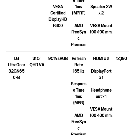
e Time
VESA
1ms
Speaker 2W
Certified
(MPRT)
x 2
DisplayHD
R400
AMD
VESA Mount
FreeSyn
100×100 mm.
c
Premium
LG
31.5″
95% sRGB
Refresh
HDMI x 2
12,190
UltraGear
QHD VA
Rate
32GN65
165Hz
DisplayPort
0-B
x 1
Respons
e Time
Headphone
1ms
out x 1
(MBR)
VESA Mount
AMD
100×100 mm.
FreeSyn
c
Premium