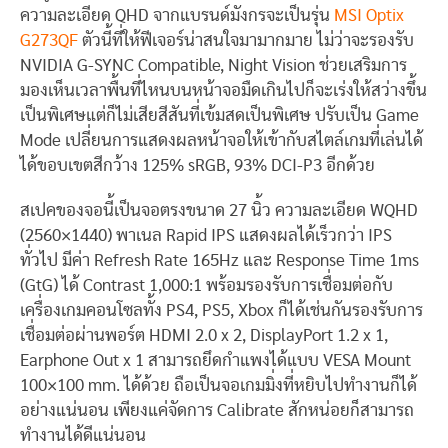
ความละเอียด QHD จากแบรนด์มังกรจะเป็นรุ่น
MSI Optix
G273QF
ตัวนี้ที่ให้ฟีเจอร์น่าสนใจมามากมาย ไม่ว่าจะรองรับ
NVIDIA G-SYNC Compatible, Night Vision ช่วยเสริมการ
มองเห็นเวลาพื้นที่ไหนบนหน้าจอมืดเกินไปก็จะเร่งให้สว่างขึ้น
เป็นพิเศษแต่ก็ไม่เสียสีสันที่เข้มสดเป็นพิเศษ ปรับเป็น Game
Mode เปลี่ยนการแสดงผลหน้าจอให้เข้ากับสไตล์เกมที่เล่นได้
ได้ขอบเขตสีกว้าง 125% sRGB, 93% DCI-P3 อีกด้วย
สเปคของจอนี้เป็นจอตรงขนาด 27 นิ้ว ความละเอียด WQHD
(2560×1440) พาเนล Rapid IPS แสดงผลได้เร็วกว่า IPS
ทั่วไป มีค่า Refresh Rate 165Hz และ Response Time 1ms
(GtG) ได้ Contrast 1,000:1 พร้อมรองรับการเชื่อมต่อกับ
เครื่องเกมคอนโซลทั้ง PS4, PS5, Xbox ก็ได้เช่นกันรองรับการ
เชื่อมต่อผ่านพอร์ต HDMI 2.0 x 2, DisplayPort 1.2 x 1,
Earphone Out x 1 สามารถยึดกำแพงได้แบบ VESA Mount
100×100 mm. ได้ด้วย ถือเป็นจอเกมมิ่งที่หยิบไปทำงานก็ได้
อย่างแน่นอน เพียงแค่จัดการ Calibrate สักหน่อยก็สามารถ
ทำงานได้ดีแน่นอน