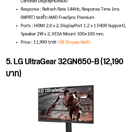
Certified DisplayHDR400
Response : Refresh Rate 144Hz, Response Time 1ms
(MPRT) รองรับ AMD FreeSync Premium
Ports : HDMI 2.0 x 2, DisplayPort 1.2 x 1 (HDR Support),
Speaker 2W x 2, VESA Mount 100×100 mm.
Price : 11,990 บาท
(JIB Shopee Mall)
5. LG UltraGear 32GN650-B (12,190
บาท)