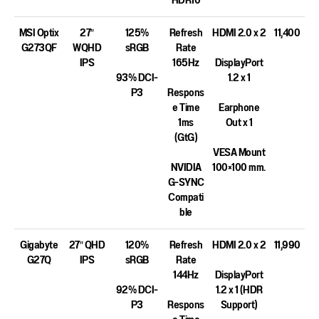
HDR10
MSI Optix
27″
125%
Refresh
HDMI 2.0 x 2
11,400
G273QF
WQHD
sRGB
Rate
IPS
165Hz
DisplayPort
93% DCI-
1.2 x 1
P3
Respons
e Time
Earphone
1ms
Out x 1
(GtG)
VESA Mount
NVIDIA
100×100 mm.
G-SYNC
Compati
ble
Gigabyte
27″ QHD
120%
Refresh
HDMI 2.0 x 2
11,990
G27Q
IPS
sRGB
Rate
144Hz
DisplayPort
92% DCI-
1.2 x 1 (HDR
P3
Respons
Support)