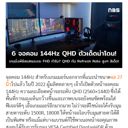
จอคอม 144Hz สำหรับเกมเมอร์นอกจากที่แนะนำขนาด
จอ 27
นิ้ว
ไปแล้ว ในปี 2022 ผู้ผลิตหลายๆ เจ้าก็เปิดตัวหน้าจอคอม
144Hz ความละเอียดหน้าจอระดับ QHD (2560×1440) ซึ่งได้
พื้นที่การมองเห็นกว้างขึ้นและภาพบนจอยังคมชัดพร้อมใส่
ฟีเจอร์ดีๆ เอื้อเกมเมอร์อีกมากมาย ไม่ว่าจะดีไซน์จอโค้งรับมุม
สายตาระดับ 1500R, 1800R ให้หน้าจอโอบรับมุมสายตาได้ดี
เป็นพิเศษ หรือแม้แต่บางแบรนด์ก็ใช้พาเนลหน้าจอคุณภาพ
สูงจนได้รับการรับรอง VESA Certified DisplayHDR ด้วย