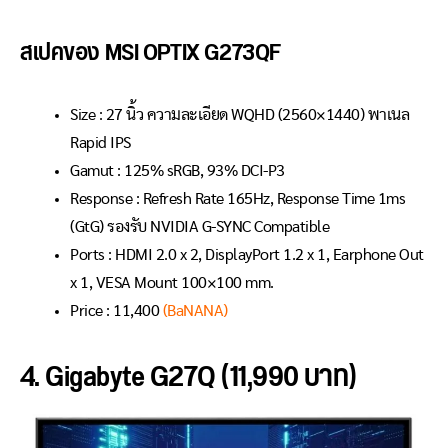
สเปคของ MSI OPTIX G273QF
Size : 27 นิ้ว ความละเอียด WQHD (2560×1440) พาเนล
Rapid IPS
Gamut : 125% sRGB, 93% DCI-P3
Response : Refresh Rate 165Hz, Response Time 1ms
(GtG) รองรับ NVIDIA G-SYNC Compatible
Ports : HDMI 2.0 x 2, DisplayPort 1.2 x 1, Earphone Out
x 1, VESA Mount 100×100 mm.
Price : 11,400
(BaNANA)
4. Gigabyte G27Q (11,990 บาท)