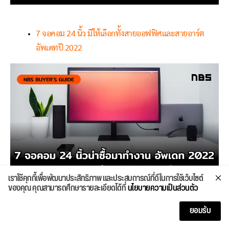
7 จอคอม 24 นิ้ว มีให้เลือกทั้งสายออฟฟิศและสายอาร์ต
อัพเดทปี 2022
เราใช้คุกกี้เพื่อพัฒนาประสิทธิภาพ และประสบการณ์ที่ดีในการใช้เว็บไซต์
ของคุณ คุณสามารถศึกษารายละเอียดได้ที่
นโยบายความเป็นส่วนตัว
ยอมรับ
In this article:
Curved Gaming Monitor
,
Curved Monitor
,
gaming
,
Gaming Monitor
,
samsung
,
จอเกมมิ่ง
,
หน้าจอ MSI
,