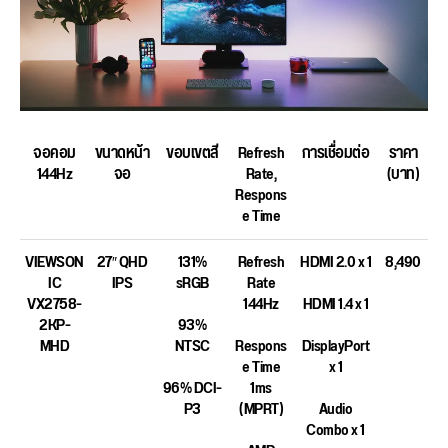
จอคอม
ขนาดหน้า
ขอบเขตสี
Refresh
การเชื่อมต่อ
ราคา
144Hz
จอ
Rate,
(บาท)
Respons
e Time
VIEWSON
27″ QHD
131%
Refresh
HDMI 2.0 x 1
8,490
IC
IPS
sRGB
Rate
VX2758-
144Hz
HDMI 1.4 x 1
2KP-
93%
MHD
NTSC
Respons
DisplayPort
e Time
x 1
96% DCI-
1ms
P3
(MPRT)
Audio
Combo x 1