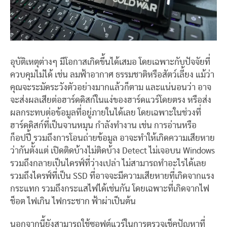
อุบัติเหตุต่างๆ มีโอกาสเกิดขึ้นได้เสมอ โดยเฉพาะกับปัจจัยที่
ควบคุมไม่ได้ เช่น ลมฟ้าอากาศ ธรรมชาติหรือสัตว์เลี้ยง แม้ว่า
คุณจะระมัดระวังตัวอย่างมากแล้วก็ตาม และแน่นอนว่า อาจ
จะส่งผลเสียต่อฮาร์ดดิสก์ในแง่ของฮาร์ดแวร์โดยตรง หรือส่ง
ผลกระทบต่อข้อมูลที่อยู่ภายในได้เลย โดยเฉพาะในช่วงที่
ฮาร์ดดิสก์ที่เป็นจานหมุน กำลังทำงาน เช่น การอ่านหรือ
ก็อปปี้ รวมถึงการโอนถ่ายข้อมูล อาจะทำให้เกิดความเสียหาย
ว่ากันตั้งแต่ เปิดติดบ้างไม่ติดบ้าง Detect ไม่เจอบน Windows
รวมถึงกลายเป็นไดรฟ์ที่ว่างเปล่า ไม่สามารถทำอะไรได้เลย
รวมถึงไดรฟ์ที่เป็น SSD ที่อาจจะมีความเสียหายที่เกิดจากแรง
กระแทก รวมถึงกระแสไฟได้เช่นกัน โดยเฉพาะที่เกิดจากไฟ
ช็อต ไฟเกิน ไฟกระชาก ฟ้าผ่าเป็นต้น
นอกจากนี้ยังสามารถใช้ซอฟต์แวร์ในการตรวจเช็คปัญหาที่