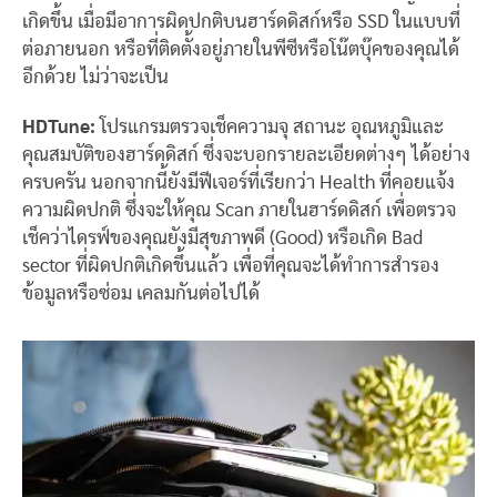
เกิดขึ้น เมื่อมีอาการผิดปกติบนฮาร์ดดิสก์หรือ SSD ในแบบที่
ต่อภายนอก หรือที่ติดตั้งอยู่ภายในพีซีหรือโน๊ตบุ๊คของคุณได้
อีกด้วย ไม่ว่าจะเป็น
HDTune:
โปรแกรมตรวจเช็คความจุ สถานะ อุณหภูมิและ
คุณสมบัติของฮาร์ดดิสก์ ซึ่งจะบอกรายละเอียดต่างๆ ได้อย่าง
ครบครัน นอกจากนี้ยังมีฟีเจอร์ที่เรียกว่า Health ที่คอยแจ้ง
ความผิดปกติ ซึ่งจะให้คุณ Scan ภายในฮาร์ดดิสก์ เพื่อตรวจ
เช็คว่าไดรฟ์ของคุณยังมีสุขภาพดี (Good) หรือเกิด Bad
sector ที่ผิดปกติเกิดขึ้นแล้ว เพื่อที่คุณจะได้ทำการสำรอง
ข้อมูลหรือซ่อม เคลมกันต่อไปได้