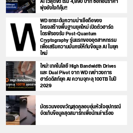
AI ไวสุดขีด เริ่ม 4,890 บาท ซื้อก่อนราคา
พุ่งยังไงก็คุ้ม!!
WD ยกระดับความน่าเชื่อถือของ
โครงสร้างพื้นฐานยุคใหม่ เปิดตัวฮาร์ด
ไดรฟ์รองรับ Post-Quantum
Cryptography รุ่นแรกของอุตสาหกรรม
เพื่อเสริมความมั่นคงให้กับข้อมูล AI ในยุค
ใหม่
ใหม่! เทคโนโลยี High Bandwidth Drives
และ Dual Pivot จาก WD เขย่าวงการ
ฮาร์ดดิสก์ยุค AI ความจุทะลุ 100TB ในปี
2029
มัดรวมของขวัญสุดคูลอบอุ่นหัวใจอุปกรณ์
จัดเก็บข้อมูลสุดสมาร์ทเพื่อนักเล่าเรื่อง