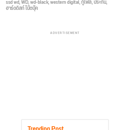
ssd wd
,
WD
,
wd-black
,
western digital
,
กู้ไฟล์
,
ประกัน
,
ฮาร์ดดิสก์ โน๊ตบุ๊ค
ADVERTISEMENT
Trending Post