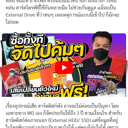
หล่น ขณะที่ ย้ายไฟล์ หรือน้องแมวที่บ้านกำลังน่ารัก วิ่งชน
หล่น ฮาร์ดไดรฟ์ที่ใช้กันหลายมือ ไม่ช่วยกันดูแล แม้จะเป็น
External Drive ที่ว่าทนๆ เจอเหตุการณ์แบบนี้เข้าไป ก็มักจะ
ไม่รอด
เรื่องอุปกรณ์เสีย ฮาร์ดดิสก์พัง อาจจะไม่ค่อยเป็นปัญหา โดย
เฉพาะทาง WD เอง ก็จัดประกันให้ถึง 3 ปี ตามเงื่อนไข สำหรับ
ฮาร์ดดิสก์ต่อภายนอก (External HDD/ SSD) แต่ข้อมูลที่อยู่
ในไดรฟ์บางอย่างประเมินราคาไม่ได้ แต่คุณก็อุ่นใจได้ เพราะ