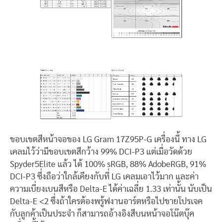
ขอบเขตสีหน้าจอของ LG Gram 17Z95P-G เครื่องนี้ ทาง LG
เคลมไว้ว่ามีขอบเขตสีกว้าง 99% DCI-P3 แต่เมื่อวัดด้วย
Spyder5Elite แล้ว ได้ 100% sRGB, 88% AdobeRGB, 91%
DCI-P3 ซึ่งถือว่าใกล้เคียงกับที่ LG เคลมเอาไว้มาก และค่า
ความเบี่ยงเบนสีหรือ Delta-E ได้ค่าเฉลี่ย 1.33 เท่านั้น นับเป็น
Delta-E <2 ซึ่งถ้าใครต้องพรู้ฟงานอาร์ตหรือไปขายโปรเจค
กับลูกค้าเป็นประจำ ก็สามารถอ้างอิงสีบนหน้าจอโน๊ตบุ๊ค