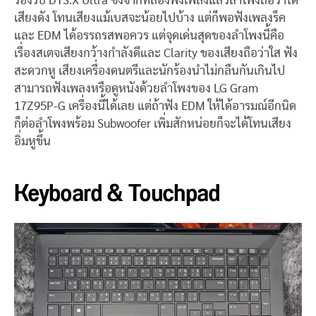
รองรับ DTS:X Ultra ซึ่งจากที่ลองฟังเพลงแล้วลำโพงถือว่าได้
เสียงดัง โทนเสียงแม้เบสจะน้อยไปบ้าง แต่ก็พอฟังเพลงร็ค
และ EDM ได้อรรถรสพอควร แต่จุดเด่นสุดของลำโพงนี้คือ
เรื่องสเตจเสียงกว้างกำลังดีและ Clarity ของเสียงถือว่าใส ฟัง
สะดวกหู เสียงเครื่องดนตรีและนักร้องนำไม่กลืนกันเกินไป
สามารถฟังเพลงหรือดูหนังด้วยลำโพงของ LG Gram
17Z95P-G เครื่องนี้ได้เลย แต่ถ้าฟัง EDM ให้ได้อารมณ์อีกนิด
ก็ต่อลำโพงพร้อม Subwoofer เพิ่มสักหน่อยก็จะได้โทนเสียง
อิ่มหูขึ้น
Keyboard & Touchpad