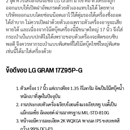
2 จุด ควรใส่ใจก่อนจะซื้อ LG Gram มาใช้ คือ ตัวเครื่องถูก
ออกแบบให้เปิดฝาอัพเกรดด้วยตัวเองแทบไม่ได้ โดยทาง
บริษัทออกแบบโดยซ่อนน็อตเอาไว้ใต้ตุ่มรองใต้เครื่องซึ่งถอด
ได้ลำบาก ไม่ควรเปิดฝาด้วยตัวเองเพราะตัวเครื่องอาจจะเสีย
หายได้ และเนื่องจากโน๊ตบุ๊คเครื่องนี้มีขนาดใหญ่ 17 นิ้ว จึงใส่
กระเป๋าเป้แบบปกติไม่ได้เพราะขอบตัวเครื่องจะติดขอบซิบ
พอดี จึงควรหากระเป๋าแบบพิเศษที่ใส่โน๊ตบุ๊คไซซ์ใหญ่พิเศษ
เช่นนี้ได้มาใส่เครื่องด้วย
ข้อดีของ LG GRAM 17Z95P-G
ตัวเครื่อง 17 นิ้ว แต่เบาเพียง 1.35 กิโลกรัม จัดเป็นโน๊ตบุ๊คน้ำ
หนักเบาที่สุดในปัจจุบัน
งานประกอบตัวเครื่องเรียบร้อยแข็งแรงเรียบหรู บอดี้เป็น
แม็กเนเซี่ย อัลลอยด์ ผ่านมาตรฐาน MIL-STD-810G
หน้าจอมีความละเอียด 2K WQXGA พาเนล IPS ขอบเขตสี
กว้าง 99% DCI-P3