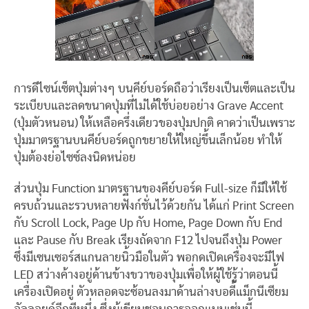
การดีไซน์เซ็ตปุ่มต่างๆ บนคีย์บอร์ดถือว่าเรียงเป็นเซ็ตและเป็น
ระเบียบและลดขนาดปุ่มที่ไม่ได้ใช้บ่อยอย่าง Grave Accent
(ปุ่มตัวหนอน) ให้เหลือครึ่งเดียวของปุ่มปกติ คาดว่าเป็นเพราะ
ปุ่มมาตรฐานบนคีย์บอร์ดถูกขยายให้ใหญ่ขึ้นเล็กน้อย ทำให้
ปุ่มต้องย่อไซซ์ลงนิดหน่อย
ส่วนปุ่ม Function มาตรฐานของคีย์บอร์ด Full-size ก็มีให้ใช้
ครบถ้วนและรวบหลายฟังก์ชั่นไว้ด้วยกัน ได้แก่ Print Screen
กับ Scroll Lock, Page Up กับ Home, Page Down กับ End
และ Pause กับ Break เรียงถัดจาก F12 ไปจนถึงปุ่ม Power
ซึ่งมีเซนเซอร์สแกนลายนิ้วมือในตัว พอกดเปิดเครื่องจะมีไฟ
LED สว่างค้างอยู่ด้านข้างขวาของปุ่มเพื่อให้ผู้ใช้รู้ว่าตอนนี้
เครื่องเปิดอยู่ ตัวหลอดจะซ้อนลงมาด้านล่างบอดี้แม็กนีเซียม