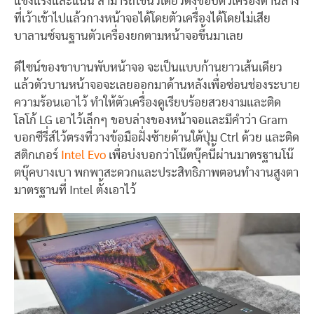
แข็งแรงและแน่น สามารถใช้นิ้วเดียวดึงขอบตัวเครื่องด้านล่าง
ที่เว้าเข้าไปแล้วกางหน้าจอได้โดยตัวเครื่องได้โดยไม่เสีย
บาลานซ์จนฐานตัวเครื่องยกตามหน้าจอขึ้นมาเลย
ดีไซน์ของขาบานพับหน้าจอ จะเป็นแบบก้านยาวเส้นเดียว
แล้วตัวบานหน้าจอจะเลยออกมาด้านหลังเพื่อซ่อนช่องระบาย
ความร้อนเอาไว้ ทำให้ตัวเครื่องดูเรียบร้อยสวยงามและติด
โลโก้ LG เอาไว้เล็กๆ ขอบล่างของหน้าจอและมีคำว่า Gram
บอกซีรี่ส์ไว้ตรงที่วางข้อมือฝั่งซ้ายด้านใต้ปุ่ม Ctrl ด้วย และติด
สติกเกอร์
Intel Evo
เพื่อบ่งบอกว่าโน๊ตบุ๊คนี้ผ่านมาตรฐานโน๊
ตบุ๊คบางเบา พกพาสะดวกและประสิทธิภาพตอนทำงานสูงตา
มาตรฐานที่ Intel ตั้งเอาไว้