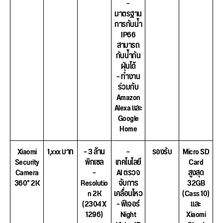
–
มาตรฐาน
การกันน้ำ
IP66
สามารถ
กันน้ำกัน
ฝุ่นได้
– ทำงาน
ร่วมกับ
Amazon
Alexa และ
Google
Home
Xiaomi
1,xxx บาท
– 3 ล้าน
–
รองรับ
Micro SD
Security
พิกเซล
เทคโนโลยี
Card
Camera
–
AI ตรวจ
สูงสุด
360° 2K
Resolutio
จับการ
32GB
n 2K
เคลื่อนไหว
(Cass 10)
(2304 X
– ฟีเจอร์
และ
1296)
Night
Xiaomi