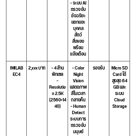
– ระบบ AI
ตรวจจับ
อัจฉริยะ
แยกแยะ
บุคคล
สัตว์
สิ่งของ
พร้อม
แจ้งเตือน
IMILAB
2,xxx บาท
– 4 ล้าน
– Color
รองรับ
Micro SD
EC4
พิกเซล
Night
Card ได้
–
Vision
สูงสุด 64
Resolutio
แสดงภาพ
GB และ
n 2.5K
สีในเวลา
ระบบ
(2560×14
กลางคืน
Cloud
40)
– Human
Storage
Detect
ระบบการ
ตรวจจับ
มนุษย์