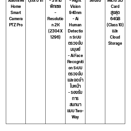
Xiaomi Mi
1,xxx บาท
– 3 ล้าน
– Night
รองรับ
Micro SD
Home
พิกเซล
Vision
Card
Smart
–
940nm
สูงสุด
Camera
Resolutio
– Ai
64GB
PTZ Pro
n 2K
Human
(Class 10)
(2304 X
Detectio
และ
1296)
n ระบบ
Cloud
ตรวจจับ
Storage
มนุษย์
– Ai Face
Recogniti
on ระบบ
ตรวจจับ
และจดจำ
ใบหน้า
– รองรับ
การ
สนทนา
แบบ Two-
Way