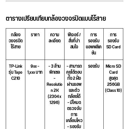
ตารางเปรียบเทียบกล้องวงจรปิดแบบไร้สาย
กล้อง
ราคา
ความ
ฟีเจอร์ /
การ
การ
วงจรปิด
ละเอียด
สิ่งที่น่า
รองรับ
รองรับ
ไร้สาย
สนใจ
แอพพลิเค
SD Card
ชัน
TP-Link
9xx –
– 3 ล้าน
– สามารถ
รองรับ
Micro SD
รุ่น Tapo
1,xxx บาท
พิกเซล
คุยโต้ตอบ
Card
C210
–
ทั้ง 2 ฝั่ง
สูงสุด
Resolutio
ผ่านแอพ
256GB
n 2K
และตัว
(Class 10)
(2304 x
กล้องได้
1296)
– มีโหมด
ตรวจจับ
การ
เคลื่อนไหว
– รองรับ