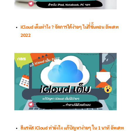
iCloud เต็มทำไง ? จัดการได้ง่ายๆ ไม่กี่ขั้นตอน อัพเดท
2022
ลืมรหัส iCloud ทำยังไง แก้ปัญหาง่ายๆ ใน 1 นาที อัพเดท