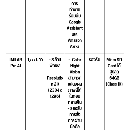
การ
ทำงาน
ร่วมกับ
Google
Assistant
และ
Amazon
Alexa
IMILAB
1,xxx บาท
– 3 ล้าน
– Color
รองรับ
Micro SD
Pro A1
พิกเซล
Night
Card ได้
–
Vision
สูงสุด
Resolutio
สามารถ
64GB
n 2K
แสดงผล
(Class 10)
(2304 x
ภาพสีได้
1296)
ในตอน
กลางคืน
– รองรับ
การสั่ง
การผ่าน
มือถือ