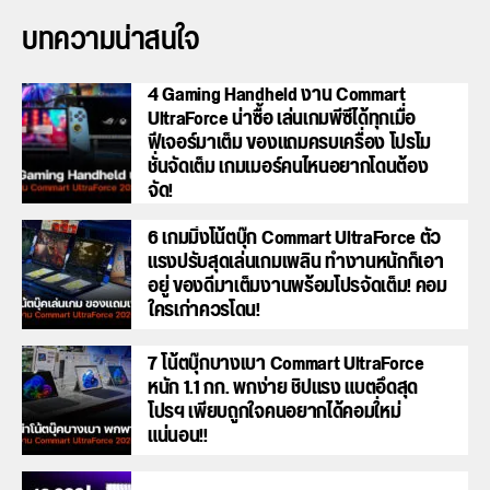
บทความน่าสนใจ
4 Gaming Handheld งาน Commart
UltraForce น่าซื้อ เล่นเกมพีซีได้ทุกเมื่อ
ฟีเจอร์มาเต็ม ของแถมครบเครื่อง โปรโม
ชั่นจัดเต็ม เกมเมอร์คนไหนอยากโดนต้อง
จัด!
6 เกมมิ่งโน้ตบุ๊ก Commart UltraForce ตัว
แรงปรับสุดเล่นเกมเพลิน ทำงานหนักก็เอา
อยู่ ของดีมาเต็มงานพร้อมโปรจัดเต็ม! คอม
ใครเก่าควรโดน!
7 โน้ตบุ๊กบางเบา Commart UltraForce
หนัก 1.1 กก. พกง่าย ชิปแรง แบตอึดสุด
โปรฯ เพียบถูกใจคนอยากได้คอมใ่หม่
แน่นอน!!