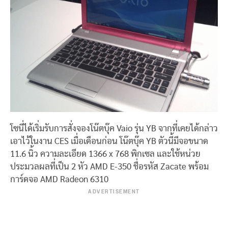
โซนี่ได้เริ่มรับการสั่งจองโน๊ตบุ๊ค Vaio รุ่น YB จากที่เคยได้กล่าว
เอาไว้ในงาน CES เมื่อเดือนก่อน โน๊ตบุ๊ค YB ตัวนี้มีจอขนาด
11.6 นิ้ว ความละเอียด 1366 x 768 พิกเซล และใช้หน่วย
ประมวลผลที่เป็น 2 หัว AMD E-350 ชื่อรหัส Zacate พร้อม
การ์ดจอ AMD Radeon 6310
ADVERTISEMENT