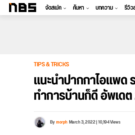
จัดสเปค
ค้นหา
บทความ
รีวิว
TIPS & TRICKS
แนะนำปากกาไอแพด รา
ทำการบ้านก็ดี อัพเด
By
morph
March 3, 2022
|
10,194 Views