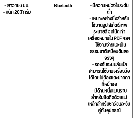
– ยาว 166 มม.
Bluetooth
– มีความหน่วงในระดับ
– หนัก 20.7 กรัม
ต่ำ
– เหมาะอย่างยิ่งสำหรับ
ใช้วาดรูป สเก็ตช์ภาพ
ระบายสี จดโน้ต ทำ
เครื่องหมายใน PDF ฯลฯ
– ใช้งานง่ายและเป็น
ธรรมชาติเหมือนดินสอ
จริงๆ
– รองรับระบบสัมผัส
สามารถใช้งานเครื่องมือ
ได้โดยไม่ต้องแตะปากกา
ที่หน้าจอ
– มีด้านหนึ่งแบนราบ
สำหรับยึดติดด้วยแม่
เหล็กสำหรับชาร์จและจับ
คู่กับอุปกรณ์