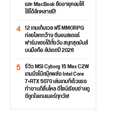
และ MacBook ยืดอายุคอมให้
ใช้ได้อีกหลายปี!
12 เกมเก็บเวล ฟรี MMORPG
ท่องโลกกว้าง ตีมอนสเตอร์
ฟาร์มของได้ทั้งวัน สนุกสุดมันส์
บนมือถือ อัปเดตปี 2026
รีวิว MSI Cyborg 15 Max C2W
เกมมิ่งโน้ตบุ๊คพลัง Intel Core
7+RTX 5070 เล่นเกมก็เร็วแรง
ทำงานก็ลื่นไหล ดีไซน์เรียบง่ายดู
ดีถูกใจเกมเมอร์ทุกวัย!