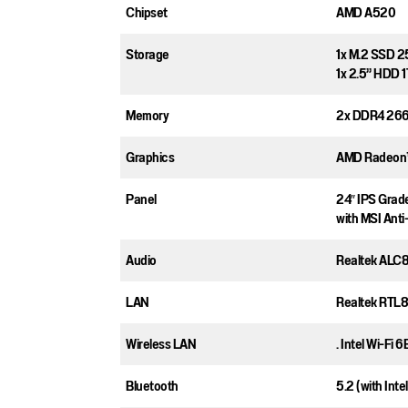
Chipset
AMD A520
Storage
1x M.2 SSD 
1x 2.5” HDD 
Memory
2x DDR4 266
Graphics
AMD Radeon™
Panel
24″ IPS Grad
with MSI Anti
Audio
Realtek ALC
LAN
Realtek RTL8
Wireless LAN
. Intel Wi-Fi 
Bluetooth
5.2 (with Inte