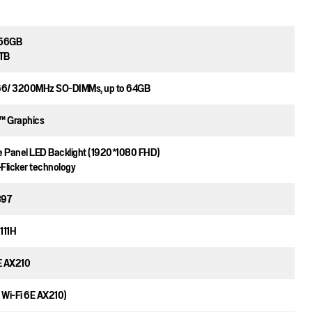
256GB
1TB
6/ 3200MHz SO-DIMMs, up to 64GB
 Graphics
e Panel LED Backlight (1920*1080 FHD)
-Flicker technology
897
111H
6E AX210
l Wi-Fi 6E AX210)