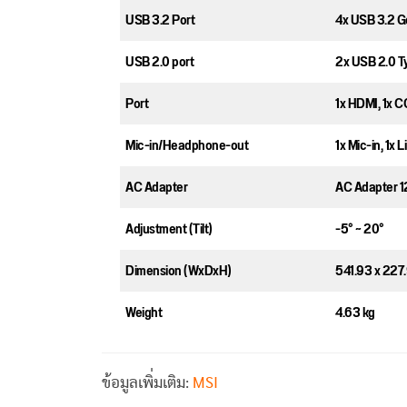
USB 3.2 Port
4x USB 3.2 G
USB 2.0 port
2x USB 2.0 T
Port
1x HDMI, 1x 
Mic-in/Headphone-out
1x Mic-in, 1x 
AC Adapter
AC Adapter 
Adjustment (Tilt)
-5° ~ 20°
Dimension (WxDxH)
541.93 x 227
Weight
4.63 kg
ข้อมูลเพิ่มเติม:
MSI