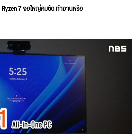
ง Ryzen 7 จอใหญ่คมชัด ทำงานหรือ