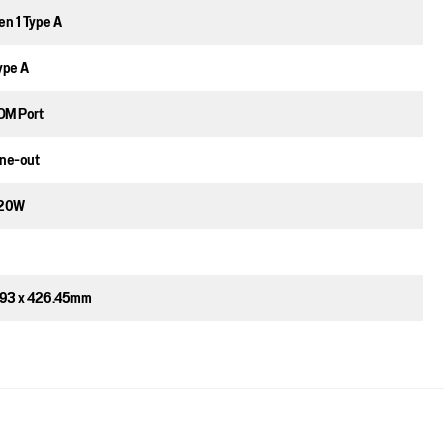
en 1 Type A
ype A
COM Port
Line-out
120W
.93 x 426.45mm