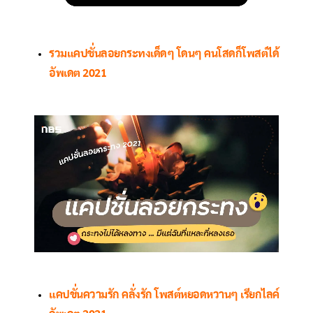
รวมแคปชั่นลอยกระทงเด็ดๆ โดนๆ คนโสดก็โพสต์ได้
อัพเดต 2021
แคปชั่นความรัก คลั่งรัก โพสต์หยอดหวานๆ เรียกไลค์