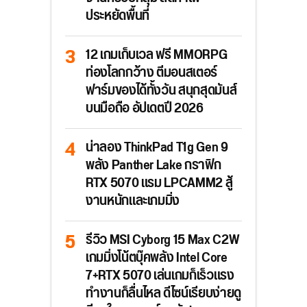
ประหยัดพื้นที่
12 เกมเก็บเวล ฟรี MMORPG
ท่องโลกกว้าง ตีมอนสเตอร์
ฟาร์มของได้ทั้งวัน สนุกสุดมันส์
บนมือถือ อัปเดตปี 2026
น่าลอง ThinkPad T1g Gen 9
พลัง Panther Lake กราฟิก
RTX 5070 แรม LPCAMM2 สู้
งานหนักและเกมมิ่ง
รีวิว MSI Cyborg 15 Max C2W
เกมมิ่งโน้ตบุ๊คพลัง Intel Core
7+RTX 5070 เล่นเกมก็เร็วแรง
ทำงานก็ลื่นไหล ดีไซน์เรียบง่ายดู