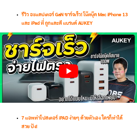
รีวิว อะแดปเตอร์ GaN ชาร์จเร็ว! โน๊ตบุ๊ค Mac iPhone 13
และ iPad ที่ ถูกเเละดี แบรนด์ AUKEY
7 แอพทำโปสเตอร์ iPAD ง่ายๆ ด้วยตัวเอง ใครก็ทำได้
สวย ปัง!