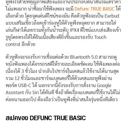
หูฟังไร้สายที่คุณภาพเสียงและงานประกอบดีน่าสนใจแต่ราคา
ไม่แพงมาก น่าซื้อมาใช้ฟังเพลง จะมี
Defunc TRUE BASIC
ให้
เลือกด้วย โดยจุดเด่นดีไซน์ของมัน คือตัวหูฟังจะเป็น Earbud
แบบเสริมเขี้ยวล็อคเข้าร่องหูให้ตัวหูฟังหลุดยาก สามารถใส่
เล่นกีฬาได้เลยรวมทั้งกันน้ำระดับ IPX4 ดีไซน์แบบส่งเสียงเข้า
รูหูโดยตรงให้ได้ยินเนื้อเสียงดียิ่งขึ้นและรองรับ Touch
control อีกด้วย
ตัวหูฟังจะรองรับการเชื่อมต่อด้วย Bluetooth 5.0 สามารถดู
หนังฟังเพลงได้อรรถรสดีให้รายละเอียดชัดเจน ใช้ฟังเพลงต่อ
เนื่องได้ 3 ชั่วโมง นำกลับไปชาร์จในเคสแล้วใช้งานได้นานสุด
รวม 12 ชั่วโมงและชาร์จแบตเตอรี่ให้ตัวเคสและหูฟังผ่าน
พอร์ต USB-C ได้ นอกจากนี้ยังรองรับการสั่งงาน Google
Assistant กับ Siri ได้ทันที ซึ่งถ้าตัดเรื่องแบตเตอรี่ใช้งานได้ไม่
ค่อยนานออกไป ต้องถือว่าเป็นหูฟังที่น่าสนใจรุ่นหนึ่งทีเดียว
สเปคของ DEFUNC TRUE BASIC