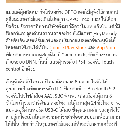
แบรนด์ผู้ผลิตสมาร์ทโฟนอย่าง OPPO เองก็มีหูฟังไร้สายสเป
คดีและราคาไม่แพงเกินไปอย่าง OPPO Enco Buds ให้เลือก
ซื้อด้วย ซึ่งราคาที่ทางบริษัทตั้งมาก็ถือว่าไม่แพงเกินไป แต่ก็มี
ฟีเจอร์และจุดเด่นหลากหลายอย่าง ทั้งมีแอพฯ HeyMelody
สำหรับอัพเดทเฟิร์มแวร์และดูปริมาณแบตเตอรี่ของหูฟังให้
โหลดมาใช้งานได้ทั้งใน
Google Play Store
และ
App Store
,
เชื่อมต่อแบบแยกหูสองฝั่ง, มี Game mode, ตัดเสียงรบกวน
ด้วยระบบ DNN, กันน้ำและฝุ่นระดับ IP54, รองรับ Touch
control อีกด้วย
ตัวหูฟังติดตั้งไดรเวอร์ไดนามิคขนาด 8 มม. มาในตัว ให้
คุณภาพเสียงชัดเจนระดับ HD เชื่อมต่อด้วย Bluetooth 5.2
รองรับโปรไฟล์เสียง AAC, SBC ฟังเพลงต่อเนื่องได้นาน 6
ชั่วโมง ถ้ารวมชาร์จในเคสจะใช้งานได้นานสุด 24 ชั่วโมง ชาร์จ
แบตเตอรี่ผ่านพอร์ต USB-C ได้เลย ซึ่งจุดเด่นหลักของหูฟังไร้
สายรุ่นนี้จะเป็นโหมดความหน่วงต่ำที่ออกแบบมาเพื่อเล่นเกม
ได้ดีขึ้น เรียกว่าเป็นรุ่นราคาไม่แพงแต่ฟีเจอร์มาครบเครื่องที