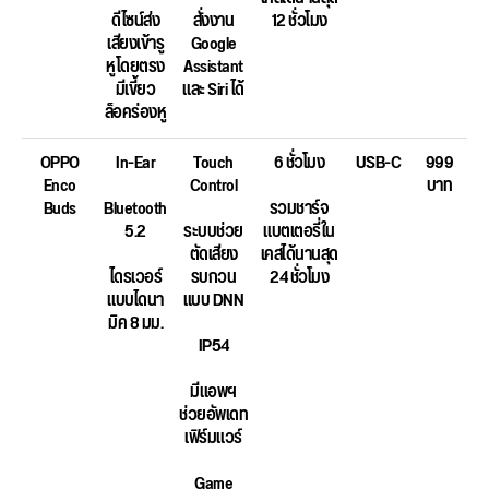
ดีไซน์ส่ง
สั่งงาน
12 ชั่วโมง
เสียงเข้ารู
Google
หูโดยตรง
Assistant
มีเขี้ยว
และ Siri ได้
ล็อคร่องหู
OPPO
In-Ear
Touch
6 ชั่วโมง
USB-C
999
Enco
Control
บาท
Buds
Bluetooth
รวมชาร์จ
5.2
ระบบช่วย
แบตเตอรี่ใน
ตัดเสียง
เคสได้นานสุด
ไดรเวอร์
รบกวน
24 ชั่วโมง
แบบไดนา
แบบ DNN
มิค 8 มม.
IP54
มีแอพฯ
ช่วยอัพเดท
เฟิร์มแวร์
Game