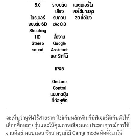
5.0
ระบบตัด
แบตเตอรี่ใน
เสียง
เคสได้นานสุด
ไดรเวอร์
รบกวน
30 ชั่วโมง
รองรับ 6D
cVc 8.0
Shocking
HD
สั่งงาน
Stereo
Google
sound
Assistant
และ Siri ได้
IPX5
Gesture
Control
แบบกดปุ่ม
ที่ตัวหูฟัง
จะเห็นว่าหูฟังไร้สายราคาไม่เกินหลักพัน ก็มีฟีเจอร์ดีเกินตัวให้
เลือกซื้อหลายรุ่นและให้คุณภาพเสียงและประสบการณ์การใช้
งานดีอย่างแน่นอน ซึ่งบางรุ่นก็มี Game mode ติดตั้งมาให้