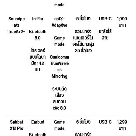
mode
Soundpe
In-Ear
aptX-
5 ชั่วโมง
USB-C
1,099
ats
Adaptive
บาท
TrueAir2+
Bluetooth
รวมชาร์จ
ชาร์จไร้
5.0
Game
แบตเตอรี่ใน
สาย
mode
เคสได้นานสุด
ไดรเวอร์
25 ชั่วโมง
แบบไดนา
Qualcomm
มิค 14.2
TrueWirele
มม.
ss
Mirroring
ระบบตัด
เสียง
รบกวน
cVc 8.0
Sabbat
Earbud
Game
6 ชั่วโมง
USB-C
1,299
X12 Pro
mode
บาท
Bluetooth
รวมชาร์จ