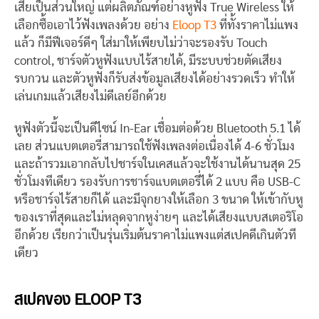
เสียเป็นส่วนใหญ่ แต่ผลิตภัณฑ์อย่างหูฟัง True Wireless ให้
เลือกซื้อเอาไว้ฟังเพลงด้วย อย่าง
Eloop T3
ที่ทั้งราคาไม่แพง
แล้ว ก็มีฟีเจอร์ดีๆ ใส่มาให้เพียบไม่ว่าจะรองรับ Touch
control, ชาร์จตัวหูฟังแบบไร้สายได้, มีระบบช่วยตัดเสียง
รบกวน และตัวหูฟังก็รับส่งข้อมูลเสียงได้อย่างรวดเร็ว ทำให้
เล่นเกมแล้วเสียงไม่ดีเลย์อีกด้วย
หูฟังตัวนี้จะเป็นดีไซน์ In-Ear เชื่อมต่อด้วย Bluetooth 5.1 ได้
เลย ส่วนแบตเตอรี่สามารถใช้ฟังเพลงต่อเนื่องได้ 4-6 ชั่วโมง
และถ้ารวมเอากลับไปชาร์จในเคสแล้วจะใช้งานได้นานสุด 25
ชั่วโมงทีเดียว รองรับการชาร์จแบตเตอรี่ได้ 2 แบบ คือ USB-C
หรือชาร์จไร้สายก็ได้ และมีจุกยางให้เลือก 3 ขนาด ให้เข้ากับหู
ของเราที่สุดและไม่หลุดจากหูง่ายๆ และได้เสียงแบบสเตอริโอ
อีกด้วย เรียกว่าเป็นรุ่นเริ่มต้นราคาไม่แพงแต่สเปคดีเกินตัวที
เดียว
สเปคของ ELOOP T3