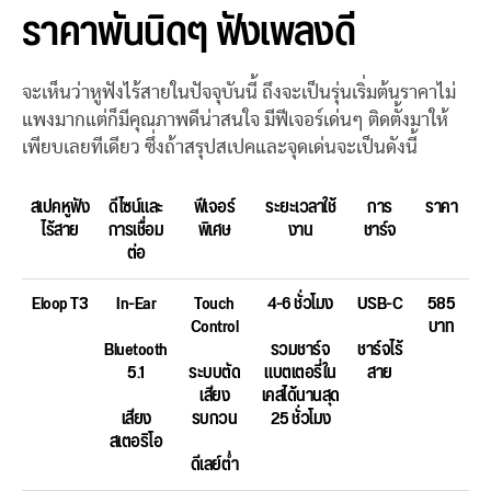
ราคาพันนิดๆ ฟังเพลงดี
จะเห็นว่าหูฟังไร้สายในปัจจุบันนี้ ถึงจะเป็นรุ่นเริ่มต้นราคาไม่
แพงมากแต่ก็มีคุณภาพดีน่าสนใจ มีฟีเจอร์เด่นๆ ติดตั้งมาให้
เพียบเลยทีเดียว ซึ่งถ้าสรุปสเปคและจุดเด่นจะเป็นดังนี้
สเปคหูฟัง
ดีไซน์และ
ฟีเจอร์
ระยะเวลาใช้
การ
ราคา
ไร้สาย
การเชื่อม
พิเศษ
งาน
ชาร์จ
ต่อ
Eloop T3
In-Ear
Touch
4-6 ชั่วโมง
USB-C
585
Control
บาท
Bluetooth
รวมชาร์จ
ชาร์จไร้
5.1
ระบบตัด
แบตเตอรี่ใน
สาย
เสียง
เคสได้นานสุด
เสียง
รบกวน
25 ชั่วโมง
สเตอริโอ
ดีเลย์ต่ำ