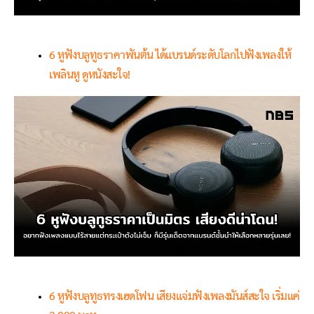
6 หูฟังบลูทูธราคาพันต้น ได้แบรนด์ระดับโลกไปฟังเพลงให้
เพลินหู ดูหนังสะใจ!
6 หูฟังบลูทูธทรงเฮดโฟน เสียงแจ่มฟังเพลงมันส์สะใจ เริ่มแค่