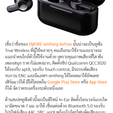
เชื่อว่าชื่อของ
1MORE omthing Airfree
นั้นน่าจะเป็นหูฟัง
True Wireless ที่ผู้ใช้หลายๆ คนเลือกมาใช้งานและอาจจะ
แนะนำคนใกล้ตัวให้ใช้งานด้วย เพราะคุณภาพเสียงที่ใส ฟัง
เพลงสนุก ราคาไม่แพงมาก, ติดตั้งชิป Qualcomm QCC3020
ให้รองรับ aptX, รองรับ Touch control, มีระบบตัดเสียง
รบกวน ENC และมีแอพฯ omthing ให้โหลดมาใช้อัพเดท
เฟิร์มแวร์ได้ มีให้โหลดใน
Google Play Store
หรือ
App Store
ก็ได้ จัดว่าครบเครื่องระดับหนึ่งเลย
ด้านสเปคหูฟังตัวนี้จะเป็นดีไซน์ In-Ear ติดตั้งไดรเวอร์แบบได
นามิคขนาด 7 มม. มาให้ เชื่อมต่อด้วย Bluetooth 5.0 รองรับ
โปรไฟล์เสียง AAC, SBC, aptX พร้อมไมโครโฟนตัดเสียงแบบ