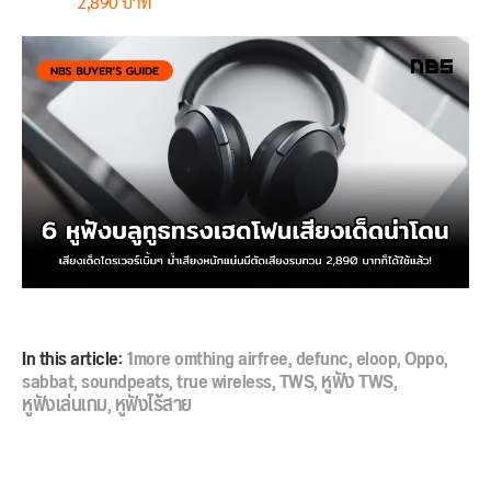
2,890 บาท
In this article:
1more omthing airfree
,
defunc
,
eloop
,
Oppo
,
sabbat
,
soundpeats
,
true wireless
,
TWS
,
หูฟัง TWS
,
หูฟังเล่นเกม
,
หูฟังไร้สาย