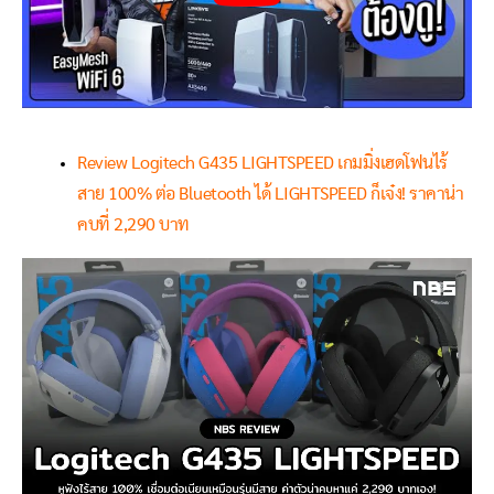
Review Logitech G435 LIGHTSPEED เกมมิ่งเฮดโฟนไร้
สาย 100% ต่อ Bluetooth ได้ LIGHTSPEED ก็เจ๋ง! ราคาน่า
คบที่ 2,290 บาท