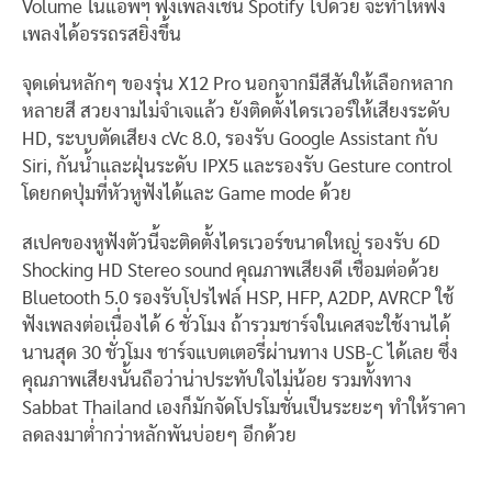
Volume ในแอพฯ ฟังเพลงเช่น Spotify ไปด้วย จะทำให้ฟัง
เพลงได้อรรถรสยิ่งขึ้น
จุดเด่นหลักๆ ของรุ่น X12 Pro นอกจากมีสีสันให้เลือกหลาก
หลายสี สวยงามไม่จำเจแล้ว ยังติดตั้งไดรเวอร์ให้เสียงระดับ
HD, ระบบตัดเสียง cVc 8.0, รองรับ Google Assistant กับ
Siri, กันน้ำและฝุ่นระดับ IPX5 และรองรับ Gesture control
โดยกดปุ่มที่หัวหูฟังได้และ Game mode ด้วย
สเปคของหูฟังตัวนี้จะติดตั้งไดรเวอร์ขนาดใหญ่ รองรับ 6D
Shocking HD Stereo sound คุณภาพเสียงดี เชื่อมต่อด้วย
Bluetooth 5.0 รองรับโปรไฟล์ HSP, HFP, A2DP, AVRCP ใช้
ฟังเพลงต่อเนื่องได้ 6 ชั่วโมง ถ้ารวมชาร์จในเคสจะใช้งานได้
นานสุด 30 ชั่วโมง ชาร์จแบตเตอรี่ผ่านทาง USB-C ได้เลย ซึ่ง
คุณภาพเสียงนั้นถือว่าน่าประทับใจไม่น้อย รวมทั้งทาง
Sabbat Thailand เองก็มักจัดโปรโมชั่นเป็นระยะๆ ทำให้ราคา
ลดลงมาต่ำกว่าหลักพันบ่อยๆ อีกด้วย