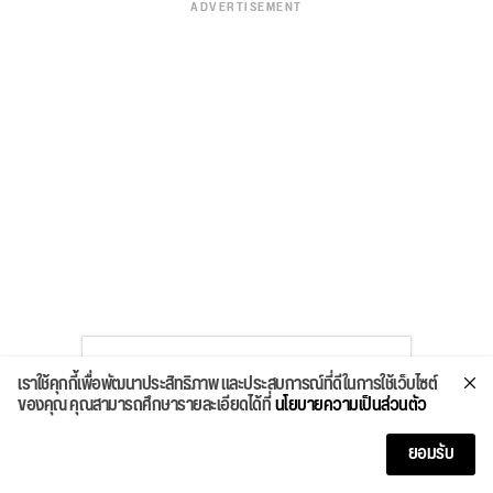
ADVERTISEMENT
Trending Post
เราใช้คุกกี้เพื่อพัฒนาประสิทธิภาพ และประสบการณ์ที่ดีในการใช้เว็บไซต์
ของคุณ คุณสามารถศึกษารายละเอียดได้ที่
นโยบายความเป็นส่วนตัว
6 มินิพีซี คอมจิ๋วเริ่มแค่ 5 พัน มี
ครบไม่ต้องประกอบคอมใหม่ ใช้
ยอมรับ
งานครอบคลุม ลดค่าไฟ