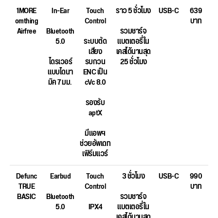
1MORE
In-Ear
Touch
ราว 5 ชั่วโมง
USB-C
639
omthing
Control
บาท
Airfree
Bluetooth
รวมชาร์จ
5.0
ระบบตัด
แบตเตอรี่ใน
เสียง
เคสได้นานสุด
ไดรเวอร์
รบกวน
25 ชั่วโมง
แบบไดนา
ENC เป็น
มิค 7 มม.
cVc 8.0
รองรับ
aptX
มีแอพฯ
ช่วยอัพเดท
เฟิร์มแวร์
Defunc
Earbud
Touch
3 ชั่วโมง
USB-C
990
TRUE
Control
บาท
BASIC
Bluetooth
รวมชาร์จ
5.0
IPX4
แบตเตอรี่ใน
เคสได้นานสุด