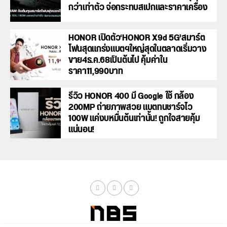
กว่าเท่าตัว จ่อกระทบสเปกและราคาเครื่อง
HONOR เปิดตัว‘HONOR X9d 5G’สมาร์ต
โฟนสุดแกร่งแบตฯใหญ่สุดในตลาดเริ่มวาง
ขาย4ธ.ค.68เป็นต้นไป คุ้มค่าใน
ราคา11,990บาท
รีวิว HONOR 400 มี Google ใช้ กล้อง
200MP ถ่ายภาพสวย แบตทนชาร์จไว
100W แค่งบหมื่นต้นเท่านั้น! ถูกใจสายคุ้ม
แน่นอน!